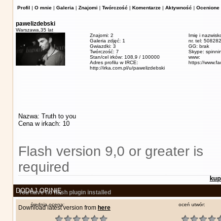
Profil
|
O mnie
|
Galeria
|
Znajomi
|
Twórczość
|
Komentarze
|
Aktywność
|
Ocenione 
pawelizdebski
Warszawa,
35 lat
Znajomi: 2
Imię i nazwisk
Galeria zdjęć: 1
nr. tel: 5082
Gwiazdki: 3
GG: brak
Twórczość: 7
Skype: spinn
Stan/cel irków: 108,9 / 100000
www:
Adres profilu w IRCE:
https://www.f
http://irka.com.pl/u/pawelizdebski
Nazwa: Truth to you
Cena w irkach: 10
Flash version 9,0 or greater is
required
kup
DODAJ OPINIĘ
You have no flash plugin installed
średnia ocena:
oceń utwór:
Download latest version from
here