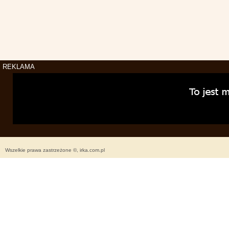
REKLAMA
Wszelkie prawa zastrzeżone ©, irka.com.pl