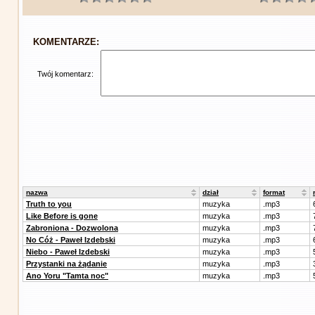
KOMENTARZE:
Twój komentarz:
nazwa
dział
format
Truth to you
muzyka
.mp3
Like Before is gone
muzyka
.mp3
Zabroniona - Dozwolona
muzyka
.mp3
No Cóż - Paweł Izdebski
muzyka
.mp3
Niebo - Paweł Izdebski
muzyka
.mp3
Przystanki na żądanie
muzyka
.mp3
Ano Yoru "Tamta noc"
muzyka
.mp3