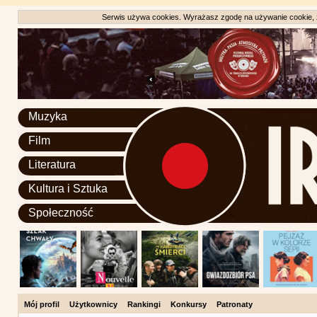
Serwis używa cookies. Wyrażasz zgodę na używanie cookie, zg
Muzyka
Film
Literatura
Kultura i Sztuka
Społeczność
Mój profil
Użytkownicy
Rankingi
Konkursy
Patronaty