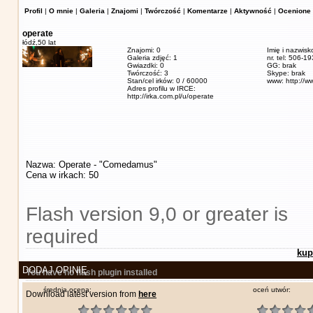
Profil
|
O mnie
|
Galeria
|
Znajomi
|
Twórczość
|
Komentarze
|
Aktywność
|
Ocenione 
operate
łódź,
50 lat
Znajomi: 0
Imię i nazwisk
Galeria zdjęć: 1
nr. tel: 506-1
Gwiazdki: 0
GG: brak
Twórczość: 3
Skype: brak
Stan/cel irków: 0 / 60000
www: http://w
Adres profilu w IRCE:
http://irka.com.pl/u/operate
Nazwa: Operate - "Comedamus"
Cena w irkach: 50
Flash version 9,0 or greater is
required
kup
DODAJ OPINIĘ
You have no flash plugin installed
średnia ocena:
oceń utwór:
Download latest version from
here