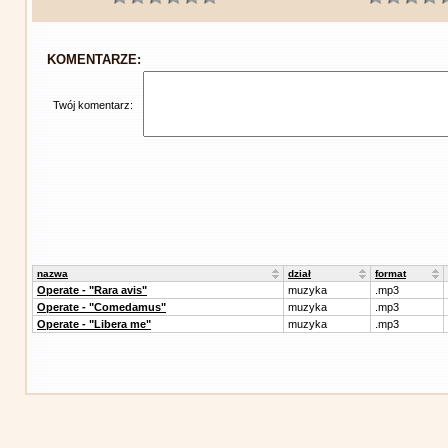
KOMENTARZE:
Twój komentarz:
nazwa
dział
format
Operate - "Rara avis"
muzyka
.mp3
Operate - "Comedamus"
muzyka
.mp3
Operate - "Libera me"
muzyka
.mp3