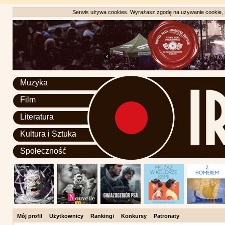
Serwis używa cookies. Wyrażasz zgodę na używanie cookie, zg
Muzyka
Film
Literatura
Kultura i Sztuka
Społeczność
Mój profil
Użytkownicy
Rankingi
Konkursy
Patronaty