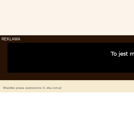
REKLAMA
Wszelkie prawa zastrzeżone ©, irka.com.pl