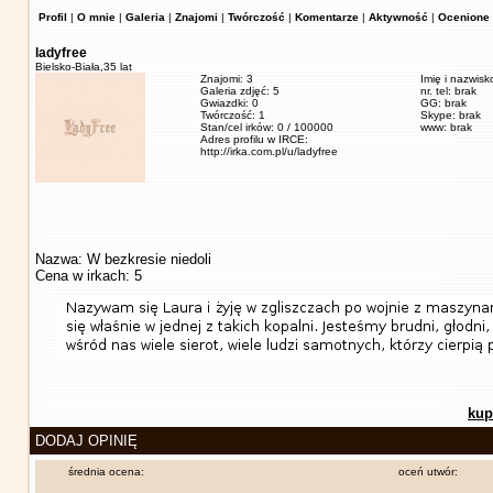
Profil
|
O mnie
|
Galeria
|
Znajomi
|
Twórczość
|
Komentarze
|
Aktywność
|
Ocenione 
ladyfree
Bielsko-Biała,
35 lat
Znajomi: 3
Imię i nazwisk
Galeria zdjęć: 5
nr. tel: brak
Gwiazdki: 0
GG: brak
Twórczość: 1
Skype: brak
Stan/cel irków: 0 / 100000
www: brak
Adres profilu w IRCE:
http://irka.com.pl/u/ladyfree
Nazwa: W bezkresie niedoli
Cena w irkach: 5
kup
DODAJ OPINIĘ
średnia ocena:
oceń utwór: