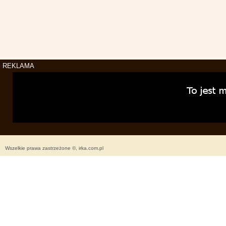
REKLAMA
Wszelkie prawa zastrzeżone ©, irka.com.pl