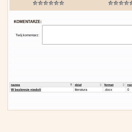
KOMENTARZE:
Twój komentarz:
nazwa
dział
format
roz
W bezkresie niedoli
literatura
.docx
0