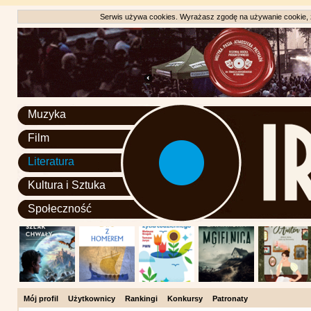
Serwis używa cookies. Wyrażasz zgodę na używanie cookie, zg
Muzyka
Film
Literatura
Kultura i Sztuka
Społeczność
Mój profil
Użytkownicy
Rankingi
Konkursy
Patronaty