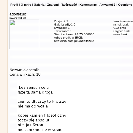
Profil
|
O mnie
|
Galeria
|
Znajomi
|
Twórczość
|
Komentarze
|
Aktywność
|
Ocenione 
adolfszulc
łowicz,
53 lat
Znajomi: 2
Imię i nazwisk
Galeria zdjęć: 0
nr. tel: brak
Gwiazdki: 1
GG: brak
Twórczość: 6
Skype: brak
Stan/cel irków: 24,75 / 60000
www: brak
Adres profilu w IRCE:
http://irka.com.pl/u/adolfszulc
Nazwa: alchemik
Cena w irkach: 10