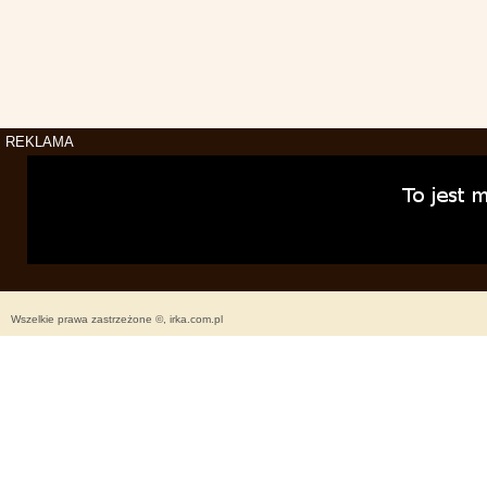
REKLAMA
Wszelkie prawa zastrzeżone ©, irka.com.pl