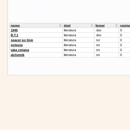
nazwa
dział
format
rozmia
1945
literatura
.doc
0
B.T.1
literatura
.doc
0
spacer po linie
literatura
.txt
0
golgota
literatura
.txt
0
taka zmiana
literatura
.txt
0
alchemik
literatura
.txt
0