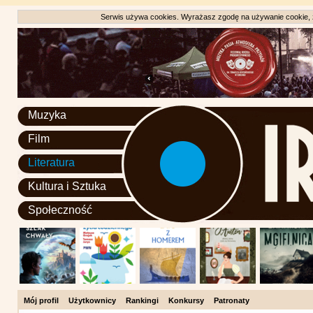
Serwis używa cookies. Wyrażasz zgodę na używanie cookie, zg
Muzyka
Film
Literatura
Kultura i Sztuka
Społeczność
Mój profil
Użytkownicy
Rankingi
Konkursy
Patronaty