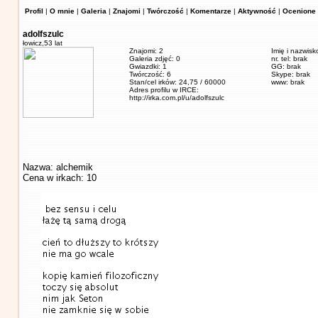
Profil
|
O mnie
|
Galeria
|
Znajomi
|
Twórczość
|
Komentarze
|
Aktywność
|
Ocenione 
adolfszulc
łowicz,
53 lat
Znajomi: 2
Imię i nazwisk
Galeria zdjęć: 0
nr. tel: brak
Gwiazdki: 1
GG: brak
Twórczość: 6
Skype: brak
Stan/cel irków: 24,75 / 60000
www: brak
Adres profilu w IRCE:
http://irka.com.pl/u/adolfszulc
Nazwa: alchemik
Cena w irkach: 10