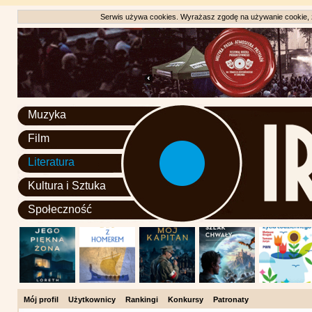
Serwis używa cookies. Wyrażasz zgodę na używanie cookie, zg
Muzyka
Film
Literatura
Kultura i Sztuka
Społeczność
Mój profil
Użytkownicy
Rankingi
Konkursy
Patronaty