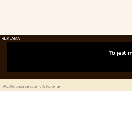
REKLAMA
Wszelkie prawa zastrzeżone ©, irka.com.pl