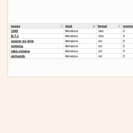
nazwa
dział
format
rozmia
1945
literatura
.doc
0
B.T.1
literatura
.doc
0
spacer po linie
literatura
.txt
0
golgota
literatura
.txt
0
taka zmiana
literatura
.txt
0
alchemik
literatura
.txt
0