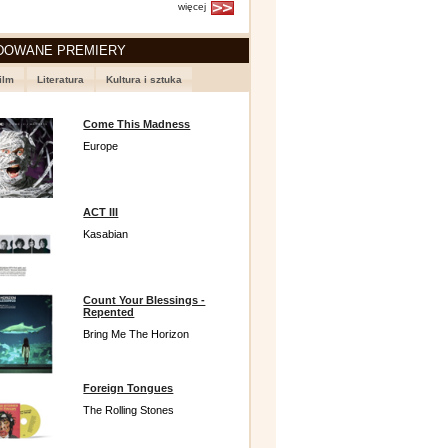
więcej
DOWANE PREMIERY
ilm
Literatura
Kultura i sztuka
Come This Madness
Europe
ACT III
Kasabian
Count Your Blessings -
Repented
Bring Me The Horizon
Foreign Tongues
The Rolling Stones