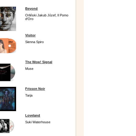
Beyond
Orliński Jakub Józef, Il Pomo
d'Oro
Visitor
Sienna Spiro
The Wow! Signal
Muse
Frisson Noir
Tarja
Loveland
Suki Waterhouse