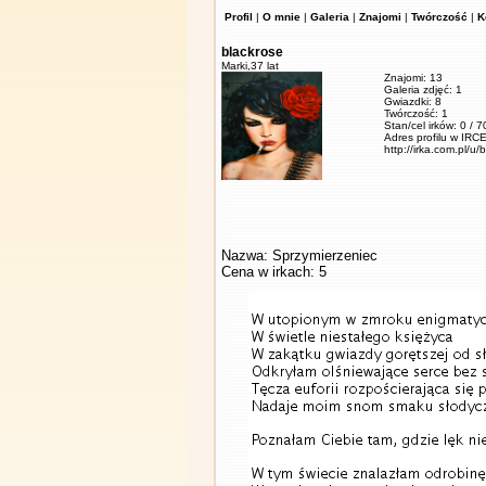
Profil
|
O mnie
|
Galeria
|
Znajomi
|
Twórczość
|
K
blackrose
Marki,
37 lat
Znajomi: 13
Galeria zdjęć: 1
Gwiazdki: 8
Twórczość: 1
Stan/cel irków: 0 / 
Adres profilu w IRCE
http://irka.com.pl/u/
Nazwa: Sprzymierzeniec
Cena w irkach: 5