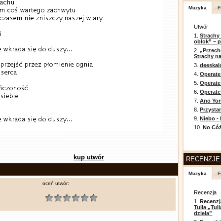
Muzyka
F
Utwór
1.
Strachy
obłok” – 
2.
„Przech
Strachy na
3.
deeska
4.
Operate
5.
Operat
6.
Operate 
7.
Ano Yor
8.
Przysta
9.
Niebo -
10.
No Cóż
kup utwór
RECENZJE
Muzyka
F
oceń utwór:
Recenzja
1.
Recenzj
Tulia „Tu
dzieła”