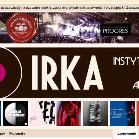
ażasz zgodę na używanie cookie, zgodnie z aktualnymi ustawieniami przeglądarki. Zapozna
rsy
Patronaty
Logowanie