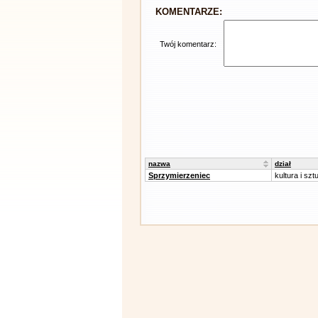
KOMENTARZE:
Twój komentarz:
nazwa
dział
Sprzymierzeniec
kultura i szt