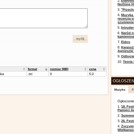
2.
Everyth
Nothing H
3.
"Przech
4.
Muzyka 
recenzja p
szumienie
5.
Intruder
6.
Naród n
kamienio
wyślij
7.
Eidos
8.
Kwasożł
Agnieszki
9.
Odbycie
10.
Teoria
format
rozmiar [MB]
cena
uka
.txt
0
5.0
OGŁOSZEN
Muzyka
F
Ogłoszeni
1.
18. Fest
Pamięci A
2.
Summer 
3.
26. Fes
4.
Życzym
Wielkanoc