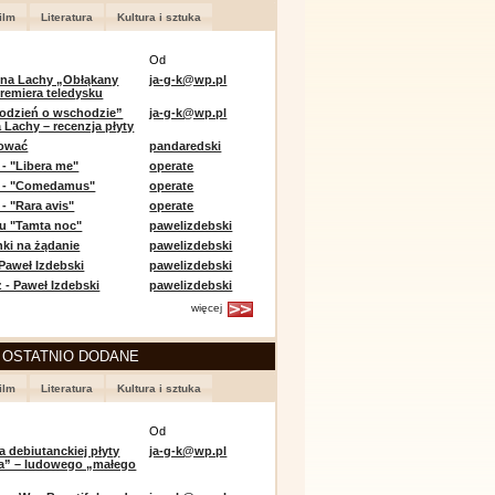
ilm
Literatura
Kultura i sztuka
Od
 na Lachy „Obłąkany
ja-g-k@wp.pl
premiera teledysku
odzień o wschodzie”
ja-g-k@wp.pl
 Lachy – recenzja płyty
lować
pandaredski
 - "Libera me"
operate
e - "Comedamus"
operate
- "Rara avis"
operate
u "Tamta noc"
pawelizdebski
nki na żądanie
pawelizdebski
 Paweł Izdebski
pawelizdebski
 - Paweł Izdebski
pawelizdebski
więcej
 OSTATNIO DODANE
ilm
Literatura
Kultura i sztuka
Od
a debiutanckiej płyty
ja-g-k@wp.pl
lia” – ludowego „małego