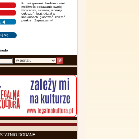
Po zalogowaniu będziesz mieć
możliwośc dodawania swojej
twórczości, newsów, recenzji,
ogłoszeń, brać udział w
konkursach, głosować, zbierać
punkty... Zapraszamy!
hasło
STATNIO DODANE