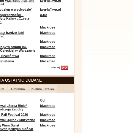
ing Was Beautiful, and
ja-g-k@wp.pl
urt
odzień o wschodzie"
ja-g-k@wp.pl
sprzeczności –
o.laf
łyty Kaliny „Czyste
”
blackrose
asz bardzo lubi
blackrose
wać
blackrose
opy w studiu im.
blackrose
 Osieckiej w Warszawie
 Szaleństwa
blackrose
 Splątania
blackrose
więcej
IA OSTATNIO DODANE
ilm
Literatura
Kultura i sztuka
e
Od
iwal „Serca Bicie”
blackrose
ndrzeja Zauchy
Fall Festival 2026
blackrose
tiwal Ogrody Muzyczne
blackrose
y Wam Świąt
blackrose
nych pełnych słońca!