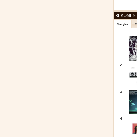
REKOMEN
Muzyka
F
1
2
3
4