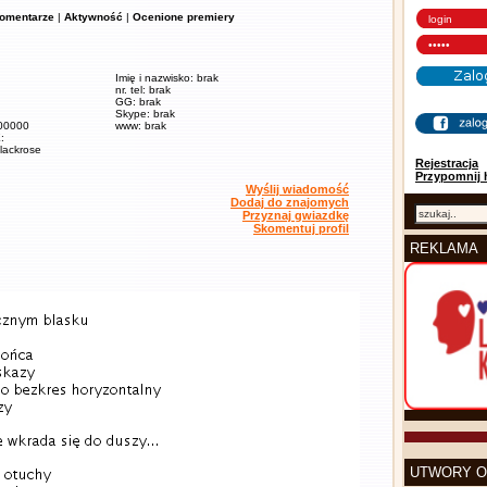
omentarze
|
Aktywność
|
Ocenione premiery
Imię i nazwisko: brak
nr. tel: brak
GG: brak
Skype: brak
700000
www: brak
:
blackrose
Rejestracja
Przypomnij 
Wyślij wiadomość
Dodaj do znajomych
Przyznaj gwiazdkę
Skomentuj profil
REKLAMA
UTWORY O