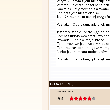
DODAJ OPINIĘ
średnia ocena:
5.4