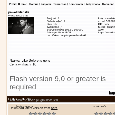
Profil
|
O mnie
|
Galeria
|
Znajomi
|
Twórczość
|
Komentarze
|
Aktywność
|
Ocenione 
pawelizdebski
Warszawa,
35 lat
Znajomi: 2
Imię i nazwisk
Galeria zdjęć: 1
nr. tel: 5082
Gwiazdki: 3
GG: brak
Twórczość: 7
Skype: spinn
Stan/cel irków: 108,9 / 100000
www:
Adres profilu w IRCE:
https://www.f
http://irka.com.pl/u/pawelizdebski
Nazwa: Like Before is gone
Cena w irkach: 10
Flash version 9,0 or greater is
required
kup
DODAJ OPINIĘ
You have no flash plugin installed
średnia ocena:
oceń utwór:
Download latest version from
here