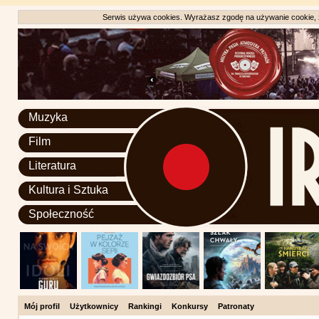
Serwis używa cookies. Wyrażasz zgodę na używanie cookie, zg
Muzyka
Film
Literatura
Kultura i Sztuka
Społeczność
Mój profil
Użytkownicy
Rankingi
Konkursy
Patronaty