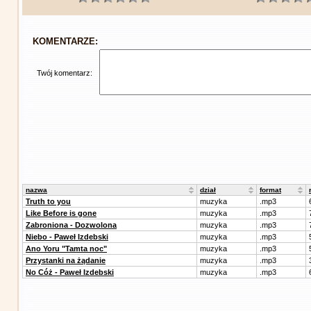
KOMENTARZE:
Twój komentarz:
nazwa
dział
format
Truth to you
muzyka
.mp3
Like Before is gone
muzyka
.mp3
Zabroniona - Dozwolona
muzyka
.mp3
Niebo - Paweł Izdebski
muzyka
.mp3
Ano Yoru "Tamta noc"
muzyka
.mp3
Przystanki na żądanie
muzyka
.mp3
No Cóż - Paweł Izdebski
muzyka
.mp3