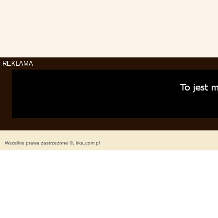
REKLAMA
Wszelkie prawa zastrzeżone ©, irka.com.pl