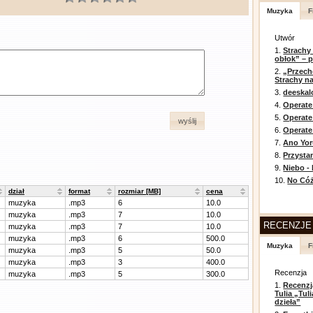
Muzyka
F
Utwór
1.
Strachy
obłok” – 
2.
„Przech
Strachy na
3.
deeska
4.
Operate
5.
Operat
wyślij
6.
Operate 
7.
Ano Yor
8.
Przysta
9.
Niebo -
10.
No Cóż
dział
format
rozmiar [MB]
cena
muzyka
.mp3
6
10.0
muzyka
.mp3
7
10.0
RECENZJE
muzyka
.mp3
7
10.0
muzyka
.mp3
6
500.0
Muzyka
F
muzyka
.mp3
5
50.0
muzyka
.mp3
3
400.0
Recenzja
muzyka
.mp3
5
300.0
1.
Recenzj
Tulia „Tu
dzieła”