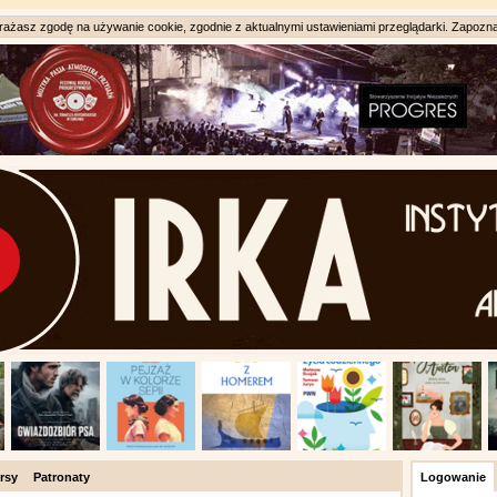
ażasz zgodę na używanie cookie, zgodnie z aktualnymi ustawieniami przeglądarki. Zapozna
rsy
Patronaty
Logowanie