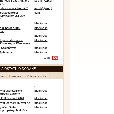
ing Was Beautiful, and
ja-g-k@wp.pl
urt
odzień o wschodzie"
ja-g-k@wp.pl
sprzeczności –
o.laf
łyty Kaliny „Czyste
”
blackrose
asz bardzo lubi
blackrose
wać
blackrose
opy w studiu im.
blackrose
 Osieckiej w Warszawie
 Szaleństwa
blackrose
 Splątania
blackrose
więcej
IA OSTATNIO DODANE
ilm
Literatura
Kultura i sztuka
e
Od
iwal „Serca Bicie”
blackrose
ndrzeja Zauchy
Fall Festival 2026
blackrose
tiwal Ogrody Muzyczne
blackrose
y Wam Świąt
blackrose
nych pełnych słońca!