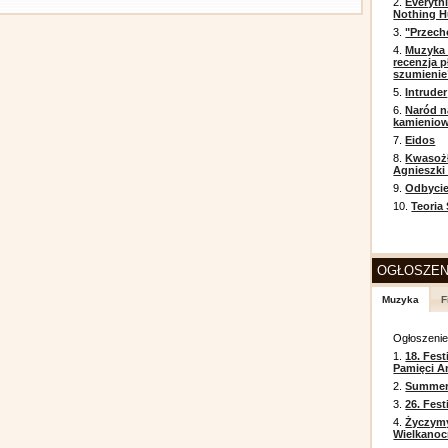
2.
Everyth
Nothing H
3.
"Przech
4.
Muzyka 
recenzja p
szumienie
5.
Intruder
6.
Naród n
kamienio
7.
Eidos
8.
Kwasożł
Agnieszki
9.
Odbycie
10.
Teoria
OGŁOSZEN
Muzyka
F
Ogłoszeni
1.
18. Fest
Pamięci A
2.
Summer 
3.
26. Fes
4.
Życzym
Wielkanoc