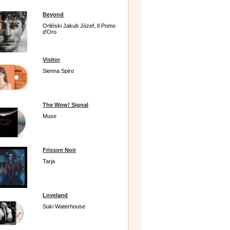
Beyond
Orliński Jakub Józef, Il Pomo
d'Oro
Visitor
Sienna Spiro
The Wow! Signal
Muse
Frisson Noir
Tarja
Loveland
Suki Waterhouse