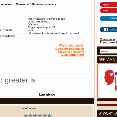
omentarze
|
Aktywność
|
Ocenione premiery
Imię i nazwisko: Paweł Izdebski
nr. tel: 508282051
GG: brak
Skype: spinningmoo21
,9 / 100000
www:
:
https://www.facebook.com/pawelizdebskipl
pawelizdebski
Rejestracja
Przypomnij 
Wyślij wiadomość
Dodaj do znajomych
Przyznaj gwiazdkę
Skomentuj profil
REKLAMA
r greater is
kup utwór
oceń utwór:
UTWORY O