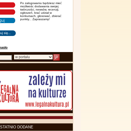
Po zalogowaniu będziesz mieć
możliwośc dodawania swojej
twórczości, newsów, recenzji,
ogłoszeń, brać udział w
konkursach, głosować, zbierać
punkty... Zapraszamy!
hasło
STATNIO DODANE