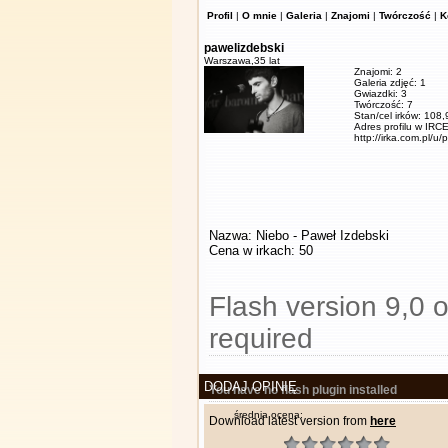
Profil
|
O mnie
|
Galeria
|
Znajomi
|
Twórczość
|
K
pawelizdebski
Warszawa,
35 lat
Znajomi: 2
Galeria zdjęć: 1
Gwiazdki: 3
Twórczość: 7
Stan/cel irków: 108
Adres profilu w IRCE
http://irka.com.pl/u/
Nazwa: Niebo - Paweł Izdebski
Cena w irkach: 50
Flash version 9,0 o
required
DODAJ OPINIĘ
You have no flash plugin installed
średnia ocena:
Download latest version from
here