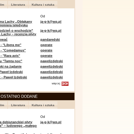
ilm
Literatura
Kultura i sztuka
Od
 na Lachy „Obłąkany
ja-g-k@wp.pl
premiera teledysku
odzień o wschodzie”
ja-g-k@wp.pl
 Lachy – recenzja płyty
lować
pandaredski
 - "Libera me"
operate
e - "Comedamus"
operate
- "Rara avis"
operate
u "Tamta noc"
pawelizdebski
nki na żądanie
pawelizdebski
 Paweł Izdebski
pawelizdebski
 - Paweł Izdebski
pawelizdebski
więcej
 OSTATNIO DODANE
ilm
Literatura
Kultura i sztuka
Od
a debiutanckiej płyty
ja-g-k@wp.pl
lia” – ludowego „małego