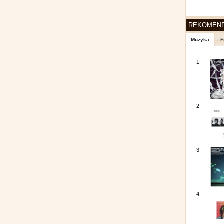
REKOMEN
Muzyka
F
1
2
3
4