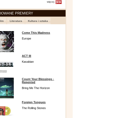
więcej
DOWANE PREMIERY
ilm
Literatura
Kultura i sztuka
Come This Madness
Europe
ACT III
Kasabian
Count Your Blessings -
Repented
Bring Me The Horizon
Foreign Tongues
The Rolling Stones