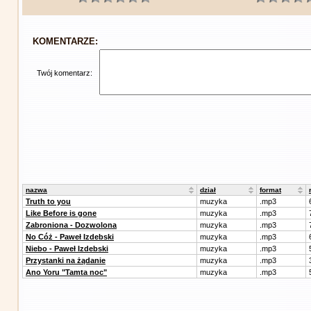
KOMENTARZE:
Twój komentarz:
nazwa
dział
format
Truth to you
muzyka
.mp3
Like Before is gone
muzyka
.mp3
Zabroniona - Dozwolona
muzyka
.mp3
No Cóż - Paweł Izdebski
muzyka
.mp3
Niebo - Paweł Izdebski
muzyka
.mp3
Przystanki na żądanie
muzyka
.mp3
Ano Yoru "Tamta noc"
muzyka
.mp3