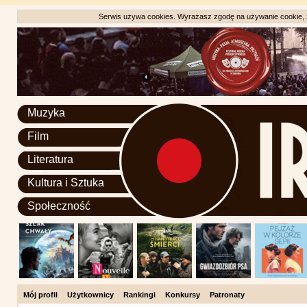
Serwis używa cookies. Wyrażasz zgodę na używanie cookie, zg
Muzyka
Film
Literatura
Kultura i Sztuka
Społeczność
Mój profil
Użytkownicy
Rankingi
Konkursy
Patronaty