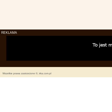
REKLAMA
Wszelkie prawa zastrzeżone ©, irka.com.pl