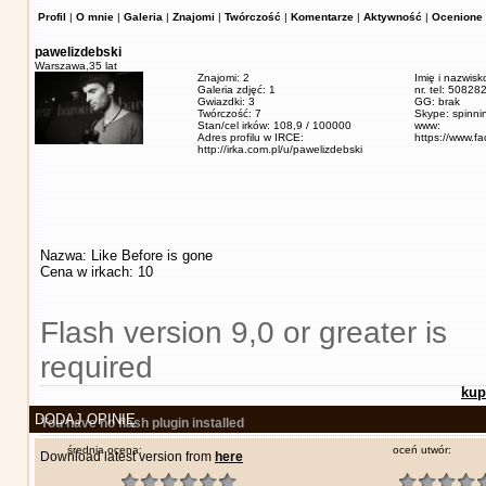
Profil
|
O mnie
|
Galeria
|
Znajomi
|
Twórczość
|
Komentarze
|
Aktywność
|
Ocenione 
pawelizdebski
Warszawa,
35 lat
Znajomi: 2
Imię i nazwisk
Galeria zdjęć: 1
nr. tel: 5082
Gwiazdki: 3
GG: brak
Twórczość: 7
Skype: spinn
Stan/cel irków: 108,9 / 100000
www:
Adres profilu w IRCE:
https://www.f
http://irka.com.pl/u/pawelizdebski
Nazwa: Like Before is gone
Cena w irkach: 10
Flash version 9,0 or greater is
required
kup
DODAJ OPINIĘ
You have no flash plugin installed
średnia ocena:
oceń utwór:
Download latest version from
here