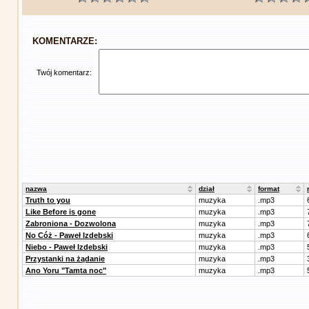
KOMENTARZE:
Twój komentarz:
nazwa
dział
format
Truth to you
muzyka
.mp3
Like Before is gone
muzyka
.mp3
Zabroniona - Dozwolona
muzyka
.mp3
No Cóż - Paweł Izdebski
muzyka
.mp3
Niebo - Paweł Izdebski
muzyka
.mp3
Przystanki na żądanie
muzyka
.mp3
Ano Yoru "Tamta noc"
muzyka
.mp3