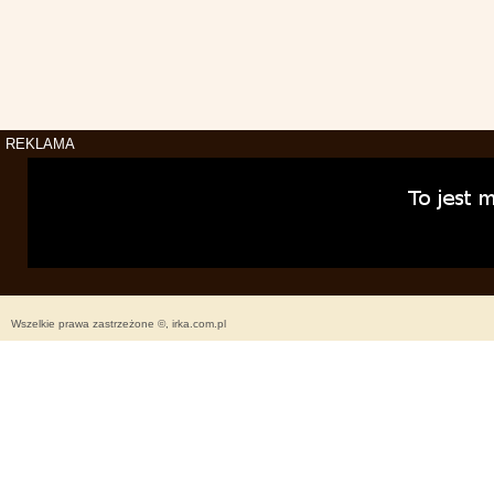
REKLAMA
Wszelkie prawa zastrzeżone ©, irka.com.pl