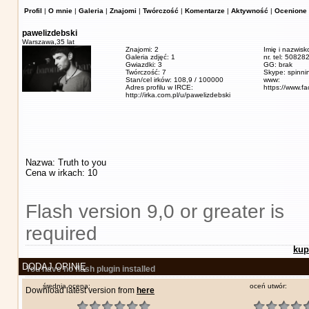
Profil
|
O mnie
|
Galeria
|
Znajomi
|
Twórczość
|
Komentarze
|
Aktywność
|
Ocenione 
pawelizdebski
Warszawa,
35 lat
Znajomi: 2
Imię i nazwisk
Galeria zdjęć: 1
nr. tel: 5082
Gwiazdki: 3
GG: brak
Twórczość: 7
Skype: spinn
Stan/cel irków: 108,9 / 100000
www:
Adres profilu w IRCE:
https://www.f
http://irka.com.pl/u/pawelizdebski
Nazwa: Truth to you
Cena w irkach: 10
Flash version 9,0 or greater is
required
kup
DODAJ OPINIĘ
You have no flash plugin installed
średnia ocena:
oceń utwór:
Download latest version from
here