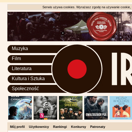
Serwis używa cookies. Wyrażasz zgodę na używanie cookie, zg
Muzyka
Film
Literatura
Kultura i Sztuka
Społeczność
Mój profil
Użytkownicy
Rankingi
Konkursy
Patronaty