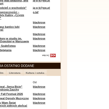
ing Was Beautiful, and
ja-g-k@wp.pl
urt
odzień o wschodzie"
ja-g-k@wp.pl
sprzeczności –
o.laf
łyty Kaliny „Czyste
”
blackrose
asz bardzo lubi
blackrose
wać
blackrose
opy w studiu im.
blackrose
 Osieckiej w Warszawie
 Szaleństwa
blackrose
 Splątania
blackrose
więcej
IA OSTATNIO DODANE
ilm
Literatura
Kultura i sztuka
e
Od
iwal „Serca Bicie”
blackrose
ndrzeja Zauchy
Fall Festival 2026
blackrose
tiwal Ogrody Muzyczne
blackrose
y Wam Świąt
blackrose
nych pełnych słońca!