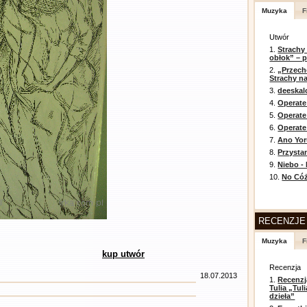
Muzyka
F
Utwór
1.
Strachy
obłok” – 
2.
„Przech
Strachy na
3.
deeska
4.
Operate
5.
Operat
6.
Operate 
7.
Ano Yor
8.
Przysta
9.
Niebo -
10.
No Cóż
RECENZJE
Muzyka
F
kup utwór
Recenzja
18.07.2013
1.
Recenzj
Tulia „Tu
dzieła”