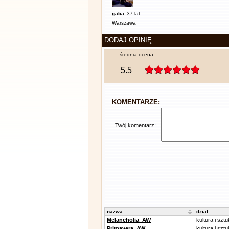
gaba
,
37 lat
Warszawa
DODAJ OPINIĘ
średnia ocena:
5.5
KOMENTARZE:
Twój komentarz:
nazwa
dział
Melancholia_AW
kultura i szt
Primavera_AW
kultura i szt