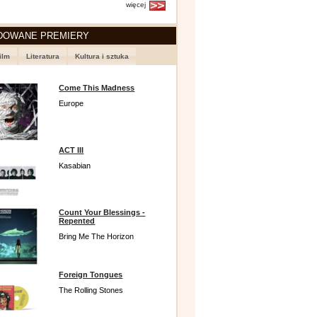
więcej
DOWANE PREMIERY
ilm
Literatura
Kultura i sztuka
Come This Madness
Europe
ACT III
Kasabian
Count Your Blessings -
Repented
Bring Me The Horizon
Foreign Tongues
The Rolling Stones