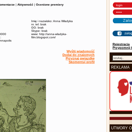
omentarze
|
Aktywność
|
Ocenione premiery
Imię i nazwisko: Anna Władyka
nr. tel: brak
GG: brak
Skype: brak
90000
www: http://anna-wladyka-
:
film.blogspot.com/
annapolis
Rejestracja
Przypomnij 
Wyślij wiadomość
Dodaj do znajomych
Przyznaj gwiazdkę
Skomentuj profil
REKLAMA
UTWORY O