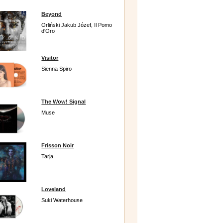
Beyond
Orliński Jakub Józef, Il Pomo
d'Oro
Visitor
Sienna Spiro
The Wow! Signal
Muse
Frisson Noir
Tarja
Loveland
Suki Waterhouse