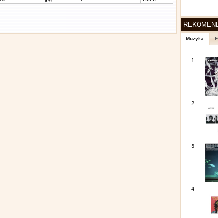
REKOMEN
Muzyka
F
1
2
3
4