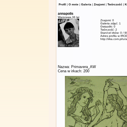
Profil
|
O mnie
|
Galeria
|
Znajomi
|
Twórczość
|
K
annapolis
Warszawa,
36 lat
Znajomi: 0
Galeria zdjęć: 1
Gwiazdki: 0
Twórczość: 2
Stan/cel irków: 0 / 
Adres profilu w IRCE
http://irka.com.pl/u/
Nazwa: Primavera_AW
Cena w irkach: 200