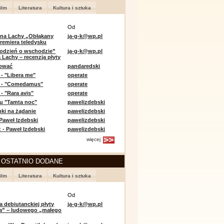
ilm
Literatura
Kultura i sztuka
Od
 na Lachy „Obłąkany
ja-g-k@wp.pl
premiera teledysku
odzień o wschodzie”
ja-g-k@wp.pl
 Lachy – recenzja płyty
lować
pandaredski
 - "Libera me"
operate
e - "Comedamus"
operate
- "Rara avis"
operate
u "Tamta noc"
pawelizdebski
nki na żądanie
pawelizdebski
 Paweł Izdebski
pawelizdebski
 - Paweł Izdebski
pawelizdebski
więcej
 OSTATNIO DODANE
ilm
Literatura
Kultura i sztuka
Od
a debiutanckiej płyty
ja-g-k@wp.pl
lia” – ludowego „małego