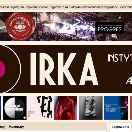
ażasz zgodę na używanie cookie, zgodnie z aktualnymi ustawieniami przeglądarki. Zapozna
rsy
Patronaty
Logowanie