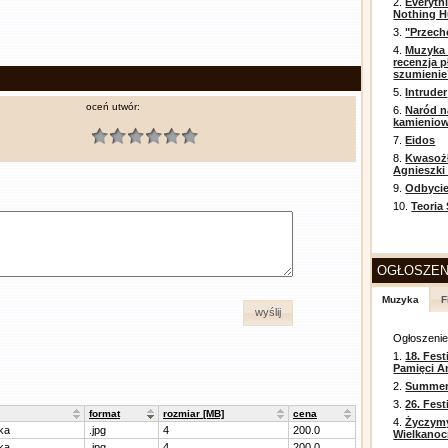
2.
Everyth
Nothing H
3.
"Przech
4.
Muzyka 
recenzja p
szumienie
5.
Intruder
oceń utwór:
6.
Naród n
kamienio
7.
Eidos
8.
Kwasożł
Agnieszki
9.
Odbycie
10.
Teoria
OGŁOSZEN
Muzyka
F
wyślij
Ogłoszeni
1.
18. Fest
Pamięci A
2.
Summer 
3.
26. Fes
format
rozmiar [MB]
cena
4.
Życzym
uka
.jpg
4
200.0
Wielkanoc
uka
.jpg
4
200.0