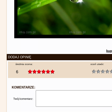
kup
DODAJ OPINIĘ
średnia ocena:
oceń utwór:
6
KOMENTARZE:
Twój komentarz: