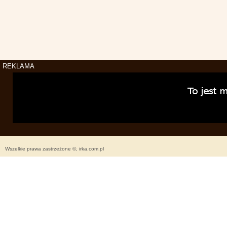
REKLAMA
Wszelkie prawa zastrzeżone ©, irka.com.pl