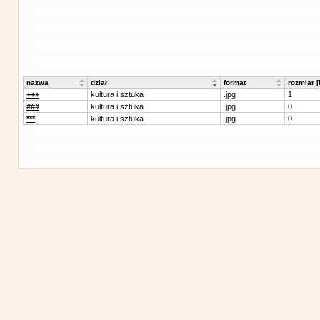
nazwa
dział
format
rozmiar 
+++
kultura i sztuka
.jpg
1
###
kultura i sztuka
.jpg
0
***
kultura i sztuka
.jpg
0