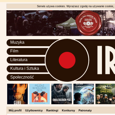
Serwis używa cookies. Wyrażasz zgodę na używanie cookie, zg
Muzyka
Film
Literatura
Kultura i Sztuka
Społeczność
Mój profil
Użytkownicy
Rankingi
Konkursy
Patronaty