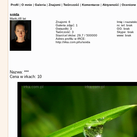
Profil
|
O mnie
|
Galeria
|
Znajomi
|
Twórczość
|
Komentarze
|
Aktywność
|
Ocenione 
soida
Marki,
48 lat
Znajomi: 6
Imię i nazwisk
Galeria zdjęć: 1
nr. tel: brak
Gwiazdki: 3
GG: brak
Twórczość: 3
Skype: brak
Stan/cel irków: 29,7 / 500000
www: brak
Adres profilu w IRCE:
http://irka.com.pl/u/soida
Nazwa: ***
Cena w irkach: 10