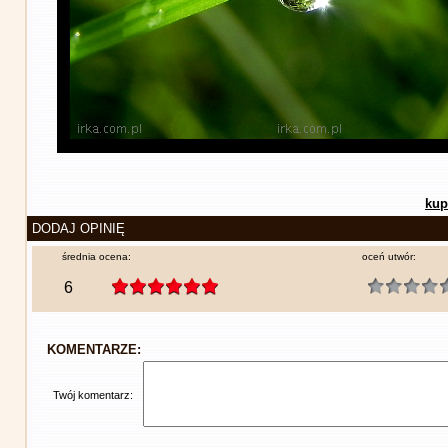
kup
DODAJ OPINIĘ
średnia ocena:
oceń utwór:
6
KOMENTARZE:
Twój komentarz: