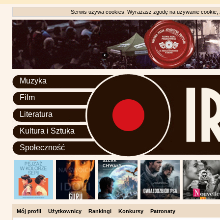
Serwis używa cookies. Wyrażasz zgodę na używanie cookie, zg
Muzyka
Film
Literatura
Kultura i Sztuka
Społeczność
Mój profil
Użytkownicy
Rankingi
Konkursy
Patronaty