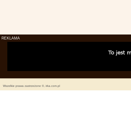
REKLAMA
Wszelkie prawa zastrzeżone ©, irka.com.pl