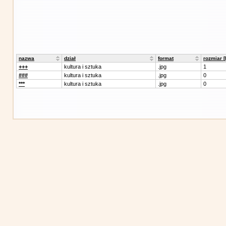
nazwa
dział
format
rozmiar 
+++
kultura i sztuka
.jpg
1
###
kultura i sztuka
.jpg
0
***
kultura i sztuka
.jpg
0