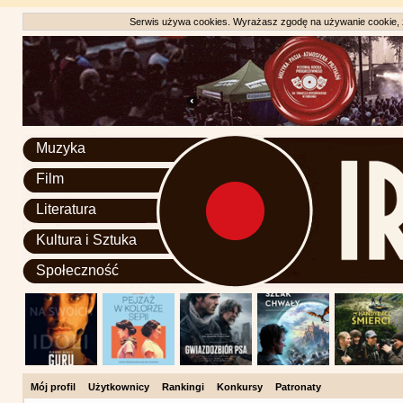
Serwis używa cookies. Wyrażasz zgodę na używanie cookie, zg
Muzyka
Film
Literatura
Kultura i Sztuka
Społeczność
Mój profil
Użytkownicy
Rankingi
Konkursy
Patronaty