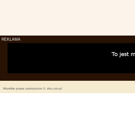
REKLAMA
Wszelkie prawa zastrzeżone ©, irka.com.pl