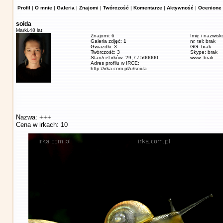
Profil
|
O mnie
|
Galeria
|
Znajomi
|
Twórczość
|
Komentarze
|
Aktywność
|
Ocenione 
soida
Marki,
48 lat
Znajomi: 6
Imię i nazwisk
Galeria zdjęć: 1
nr. tel: brak
Gwiazdki: 3
GG: brak
Twórczość: 3
Skype: brak
Stan/cel irków: 29,7 / 500000
www: brak
Adres profilu w IRCE:
http://irka.com.pl/u/soida
Nazwa: +++
Cena w irkach: 10