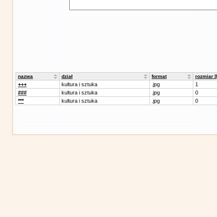
nazwa
dział
format
rozmiar 
+++
kultura i sztuka
.jpg
1
###
kultura i sztuka
.jpg
0
***
kultura i sztuka
.jpg
0