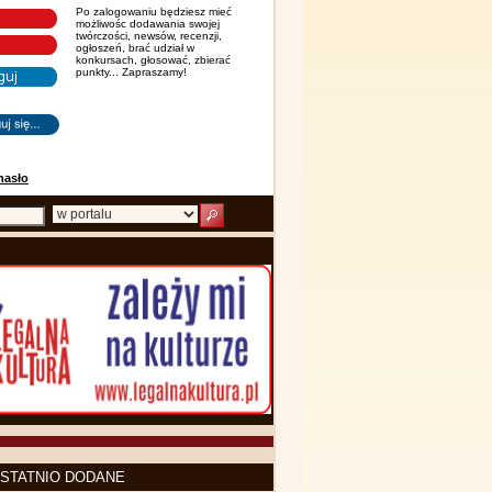
Po zalogowaniu będziesz mieć
możliwośc dodawania swojej
twórczości, newsów, recenzji,
ogłoszeń, brać udział w
konkursach, głosować, zbierać
punkty... Zapraszamy!
hasło
STATNIO DODANE