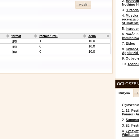
2.
Everyth
Nothing H
wyślij
3.
"Przech
4.
Muzyka 
recenzja p
szumienie
5.
Intruder
6.
Naród n
format
rozmiar [MB]
cena
kamienio
.jpg
1
10.0
7.
Eidos
.jpg
0
10.0
8.
Kwasożł
.jpg
0
10.0
Agnieszki
9.
Odbycie
10.
Teoria
OGŁOSZEN
Muzyka
F
Ogłoszeni
1.
18. Fest
Pamięci A
2.
Summer 
3.
26. Fes
4.
Życzym
Wielkanoc