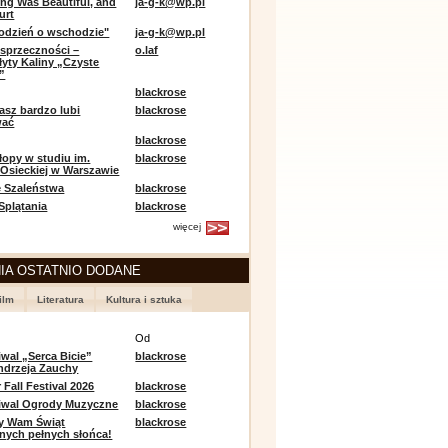
ing Was Beautiful, and
ja-g-k@wp.pl
urt
odzień o wschodzie"
ja-g-k@wp.pl
sprzeczności –
o.laf
łyty Kaliny „Czyste
”
blackrose
asz bardzo lubi
blackrose
wać
blackrose
opy w studiu im.
blackrose
 Osieckiej w Warszawie
 Szaleństwa
blackrose
 Splątania
blackrose
więcej
IA OSTATNIO DODANE
ilm
Literatura
Kultura i sztuka
e
Od
iwal „Serca Bicie”
blackrose
ndrzeja Zauchy
Fall Festival 2026
blackrose
tiwal Ogrody Muzyczne
blackrose
y Wam Świąt
blackrose
nych pełnych słońca!