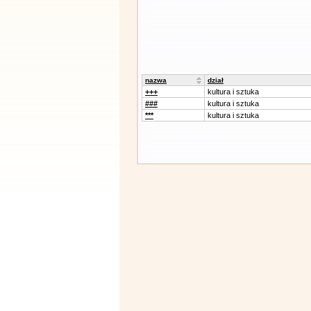
nazwa
dział
+++
kultura i sztuka
###
kultura i sztuka
***
kultura i sztuka