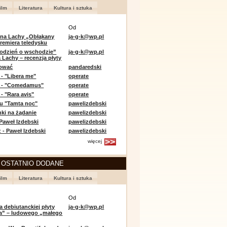
ilm
Literatura
Kultura i sztuka
Od
 na Lachy „Obłąkany
ja-g-k@wp.pl
premiera teledysku
odzień o wschodzie”
ja-g-k@wp.pl
 Lachy – recenzja płyty
lować
pandaredski
 - "Libera me"
operate
e - "Comedamus"
operate
- "Rara avis"
operate
u "Tamta noc"
pawelizdebski
nki na żądanie
pawelizdebski
 Paweł Izdebski
pawelizdebski
 - Paweł Izdebski
pawelizdebski
więcej
 OSTATNIO DODANE
ilm
Literatura
Kultura i sztuka
Od
a debiutanckiej płyty
ja-g-k@wp.pl
lia” – ludowego „małego