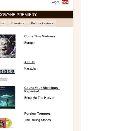
więcej
DOWANE PREMIERY
ilm
Literatura
Kultura i sztuka
Come This Madness
Europe
ACT III
Kasabian
Count Your Blessings -
Repented
Bring Me The Horizon
Foreign Tongues
The Rolling Stones