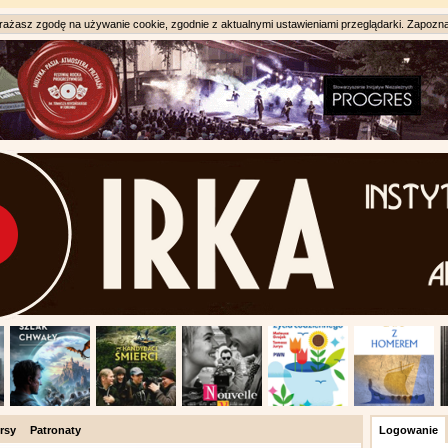
ażasz zgodę na używanie cookie, zgodnie z aktualnymi ustawieniami przeglądarki. Zapozna
rsy
Patronaty
Logowanie