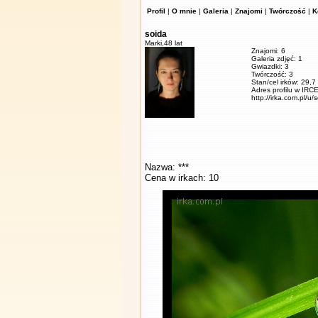
Profil
|
O mnie
|
Galeria
|
Znajomi
|
Twórczość
|
K
soida
Marki,
48 lat
Znajomi: 6
Galeria zdjęć: 1
Gwiazdki: 3
Twórczość: 3
Stan/cel irków: 29,7
Adres profilu w IRCE
http://irka.com.pl/u/
Nazwa: ***
Cena w irkach: 10