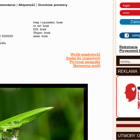
omentarze
|
Aktywność
|
Ocenione premiery
Imię i nazwisko: brak
nr. tel: brak
GG: brak
Skype: brak
 / 500000
www: brak
:
soida
Rejestracja
Przypomnij 
Wyślij wiadomość
Dodaj do znajomych
Przyznaj gwiazdkę
Skomentuj profil
REKLAMA
UTWORY O