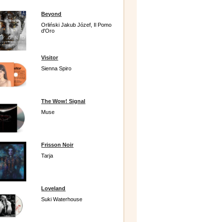
Beyond
Orliński Jakub Józef, Il Pomo
d'Oro
Visitor
Sienna Spiro
The Wow! Signal
Muse
Frisson Noir
Tarja
Loveland
Suki Waterhouse