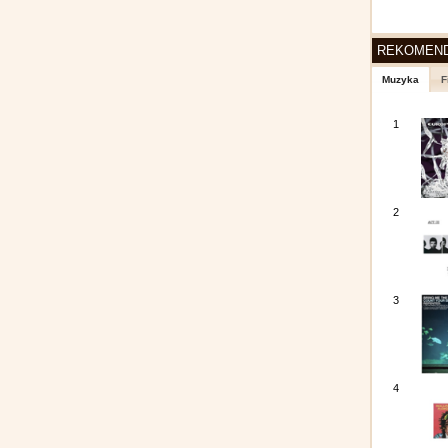
REKOMEN
Muzyka
F
1
2
3
4