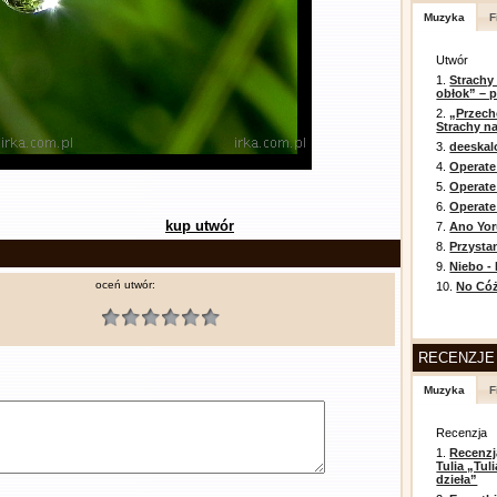
Muzyka
F
Utwór
1.
Strachy
obłok” – 
2.
„Przech
Strachy na
3.
deeska
4.
Operate
5.
Operat
6.
Operate 
kup utwór
7.
Ano Yor
8.
Przysta
9.
Niebo -
oceń utwór:
10.
No Cóż
RECENZJE
Muzyka
F
Recenzja
1.
Recenzj
Tulia „Tu
dzieła”