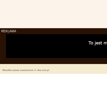
REKLAMA
Wszelkie prawa zastrzeżone ©, irka.com.pl