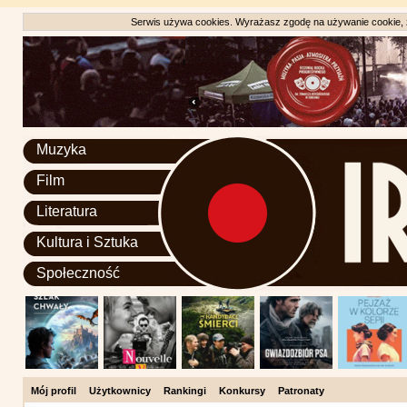
Serwis używa cookies. Wyrażasz zgodę na używanie cookie, zg
Muzyka
Film
Literatura
Kultura i Sztuka
Społeczność
Mój profil
Użytkownicy
Rankingi
Konkursy
Patronaty