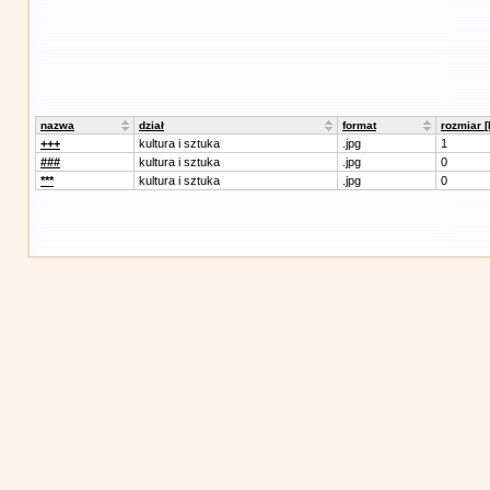
nazwa
dział
format
rozmiar 
+++
kultura i sztuka
.jpg
1
###
kultura i sztuka
.jpg
0
***
kultura i sztuka
.jpg
0