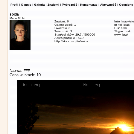
Profil
|
O mnie
|
Galeria
|
Znajomi
|
Twórczość
|
Komentarze
|
Aktywność
|
Ocenione 
soida
Marki,
48 lat
Znajomi: 6
Imię i nazwisk
Galeria zdjęć: 1
nr. tel: brak
Gwiazdki: 3
GG: brak
Twórczość: 3
Skype: brak
Stan/cel irków: 29,7 / 500000
www: brak
Adres profilu w IRCE:
http://irka.com.pl/u/soida
Nazwa: ###
Cena w irkach: 10