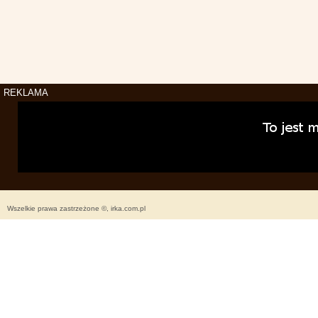
REKLAMA
Wszelkie prawa zastrzeżone ©, irka.com.pl