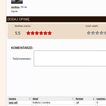
methos
,
56 lat
Opole
DODAJ OPINIĘ
średnia ocena:
oceń utwór:
5.5
KOMENTARZE:
Twój komentarz:
nazwa
dział
format
rozmiar
test gif
kultura i sztuka
.gif
0