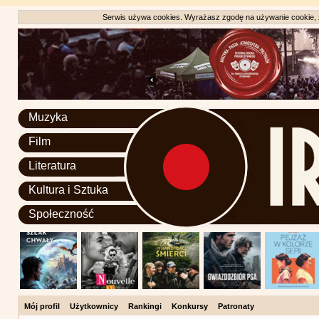
Serwis używa cookies. Wyrażasz zgodę na używanie cookie, zg
Muzyka
Film
Literatura
Kultura i Sztuka
Społeczność
Mój profil
Użytkownicy
Rankingi
Konkursy
Patronaty