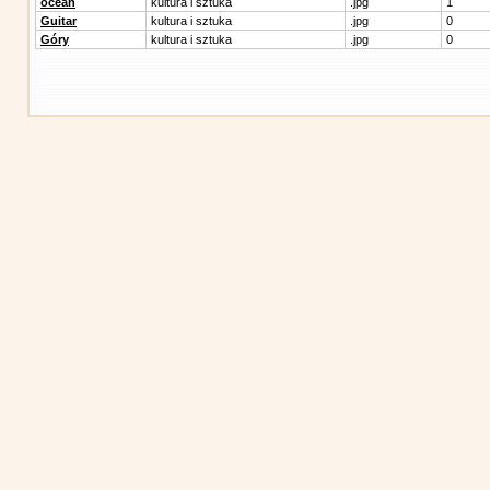
ocean
kultura i sztuka
.jpg
1
Guitar
kultura i sztuka
.jpg
0
Góry
kultura i sztuka
.jpg
0