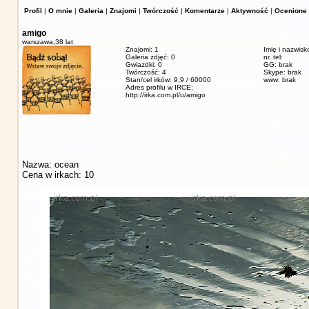
Profil
|
O mnie
|
Galeria
|
Znajomi
|
Twórczość
|
Komentarze
|
Aktywność
|
Ocenione 
amigo
warszawa,
38 lat
Znajomi: 1
Imię i nazwisk
Galeria zdjęć: 0
nr. tel:
Gwiazdki: 0
GG: brak
Twórczość: 4
Skype: brak
Stan/cel irków: 9,9 / 60000
www: brak
Adres profilu w IRCE:
http://irka.com.pl/u/amigo
Nazwa: ocean
Cena w irkach: 10