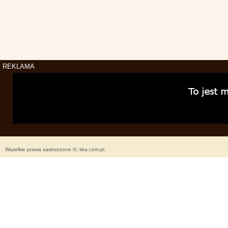
REKLAMA
Wszelkie prawa zastrzeżone ©, irka.com.pl