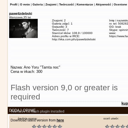
Profil
|
O mnie
|
Galeria
|
Znajomi
|
Twórczość
|
Komentarze
|
Aktywność
|
Ocenione 
pawelizdebski
Warszawa,
35 lat
Znajomi: 2
Imię i nazwisk
Galeria zdjęć: 1
nr. tel: 5082
Gwiazdki: 3
GG: brak
Twórczość: 7
Skype: spinn
Stan/cel irków: 108,9 / 100000
www:
Adres profilu w IRCE:
https://www.f
http://irka.com.pl/u/pawelizdebski
Nazwa: Ano Yoru "Tamta noc"
Cena w irkach: 300
Flash version 9,0 or greater is
required
kup
DODAJ OPINIĘ
You have no flash plugin installed
średnia ocena:
oceń utwór:
Download latest version from
here