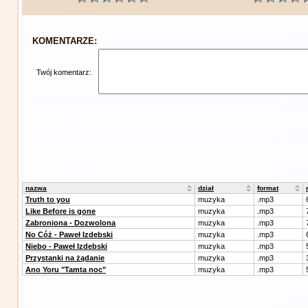
KOMENTARZE:
Twój komentarz:
nazwa
dział
format
Truth to you
muzyka
.mp3
Like Before is gone
muzyka
.mp3
Zabroniona - Dozwolona
muzyka
.mp3
No Cóż - Paweł Izdebski
muzyka
.mp3
Niebo - Paweł Izdebski
muzyka
.mp3
Przystanki na żądanie
muzyka
.mp3
Ano Yoru "Tamta noc"
muzyka
.mp3