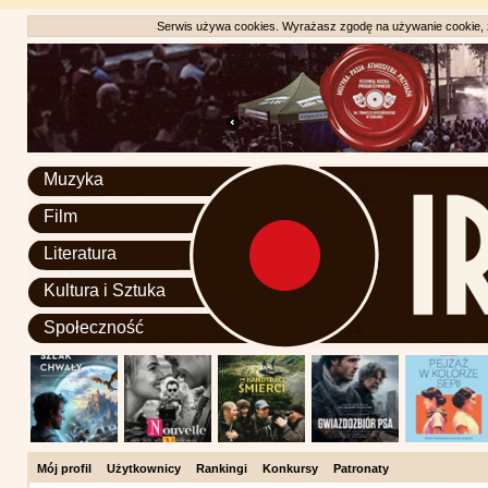
Serwis używa cookies. Wyrażasz zgodę na używanie cookie, zg
Muzyka
Film
Literatura
Kultura i Sztuka
Społeczność
Mój profil
Użytkownicy
Rankingi
Konkursy
Patronaty