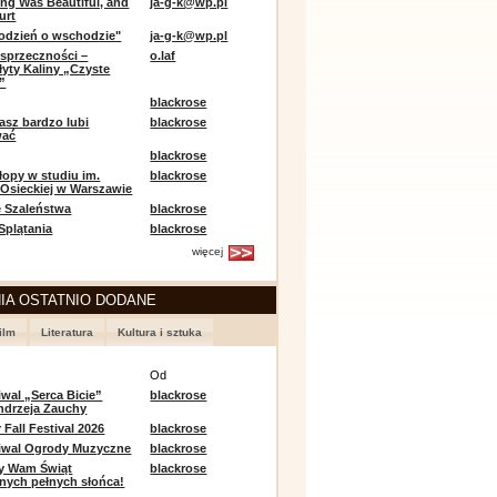
ing Was Beautiful, and
ja-g-k@wp.pl
urt
odzień o wschodzie"
ja-g-k@wp.pl
sprzeczności –
o.laf
łyty Kaliny „Czyste
”
blackrose
asz bardzo lubi
blackrose
wać
blackrose
opy w studiu im.
blackrose
 Osieckiej w Warszawie
 Szaleństwa
blackrose
 Splątania
blackrose
więcej
IA OSTATNIO DODANE
ilm
Literatura
Kultura i sztuka
e
Od
iwal „Serca Bicie”
blackrose
ndrzeja Zauchy
Fall Festival 2026
blackrose
tiwal Ogrody Muzyczne
blackrose
y Wam Świąt
blackrose
nych pełnych słońca!