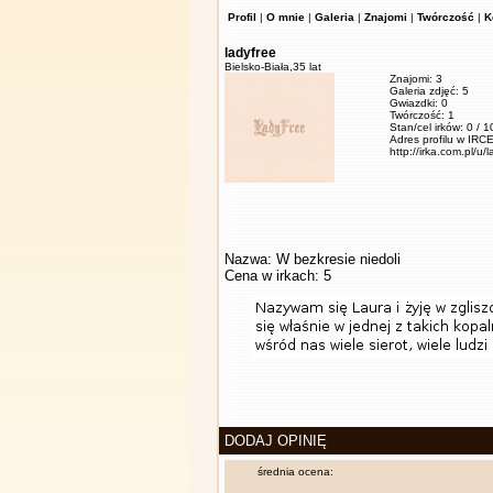
Profil
|
O mnie
|
Galeria
|
Znajomi
|
Twórczość
|
K
ladyfree
Bielsko-Biała,
35 lat
Znajomi: 3
Galeria zdjęć: 5
Gwiazdki: 0
Twórczość: 1
Stan/cel irków: 0 / 
Adres profilu w IRCE
http://irka.com.pl/u/
Nazwa: W bezkresie niedoli
Cena w irkach: 5
DODAJ OPINIĘ
średnia ocena: