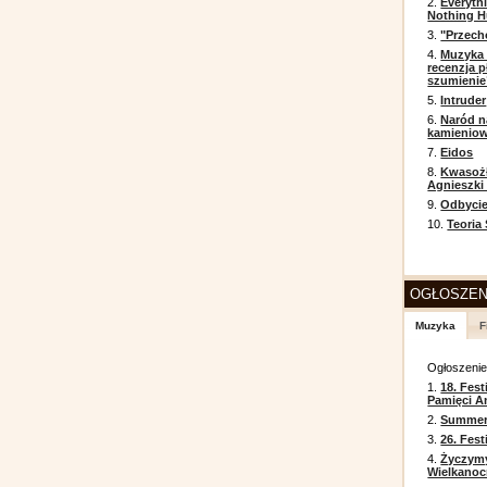
2.
Everyth
Nothing H
3.
"Przech
4.
Muzyka 
recenzja p
szumienie
5.
Intruder
6.
Naród n
kamienio
7.
Eidos
8.
Kwasożł
Agnieszki
9.
Odbycie
10.
Teoria
OGŁOSZEN
Muzyka
F
Ogłoszeni
1.
18. Fest
Pamięci A
2.
Summer 
3.
26. Fes
4.
Życzym
Wielkanoc