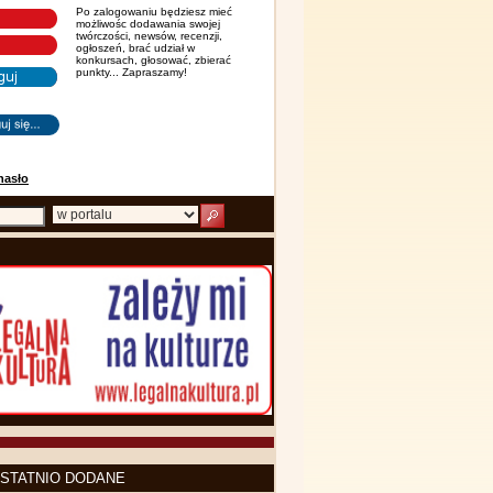
Po zalogowaniu będziesz mieć
możliwośc dodawania swojej
twórczości, newsów, recenzji,
ogłoszeń, brać udział w
konkursach, głosować, zbierać
punkty... Zapraszamy!
hasło
STATNIO DODANE