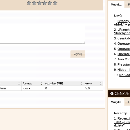
Muzyka
F
Utwór
1.
Strachy
obłok” – 
2.
„Przech
Strachy na
3.
deeska
4.
Operate
5.
Operat
6.
Operate 
wyślij
7.
Ano Yor
8.
Przysta
9.
Niebo -
10.
No Cóż
ł
format
rozmiar [MB]
cena
atura
.docx
0
5.0
RECENZJE
Muzyka
F
Recenzja
1.
Recenzj
Tulia „Tu
dzieła”