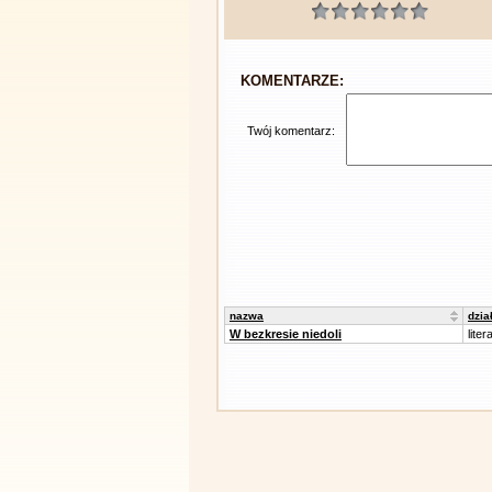
KOMENTARZE:
Twój komentarz:
nazwa
dzia
W bezkresie niedoli
liter