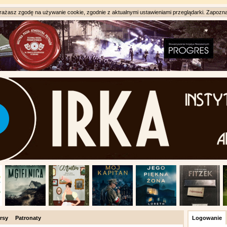
ażasz zgodę na używanie cookie, zgodnie z aktualnymi ustawieniami przeglądarki. Zapozna
rsy
Patronaty
Logowanie