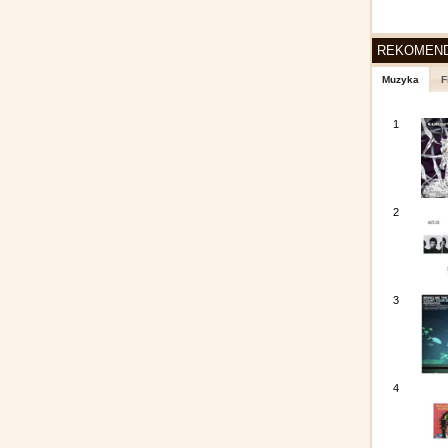
REKOMEN
Muzyka
F
1
2
3
4