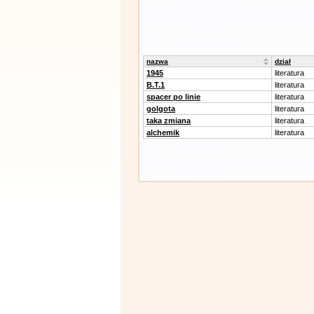
nazwa
dział
1945
literatura
B.T.1
literatura
spacer po linie
literatura
golgota
literatura
taka zmiana
literatura
alchemik
literatura