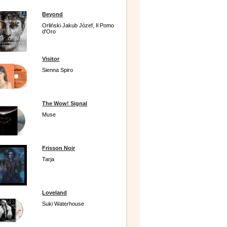
Beyond
Orliński Jakub Józef, Il Pomo
d'Oro
Visitor
Sienna Spiro
The Wow! Signal
Muse
Frisson Noir
Tarja
Loveland
Suki Waterhouse