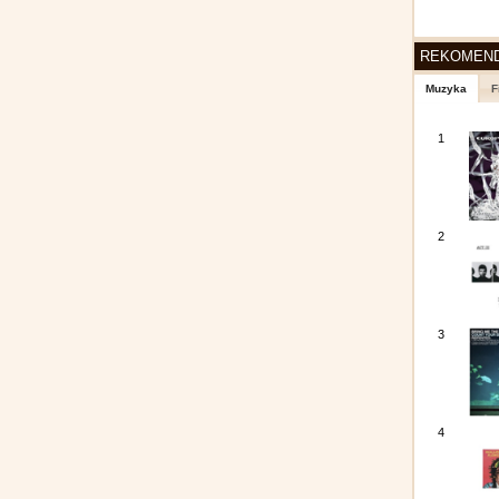
REKOMEN
Muzyka
F
1
2
3
4