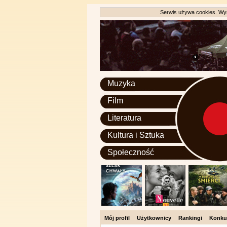
Serwis używa cookies. Wyr
Muzyka
Film
Literatura
Kultura i Sztuka
Społeczność
Mój profil
Użytkownicy
Rankingi
Konku