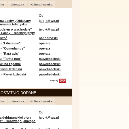
ilm
Literatura
Kultura i sztuka
Od
 na Lachy „Obłąkany
ja-g-k@wp.pl
premiera teledysku
odzień o wschodzie”
ja-g-k@wp.pl
 Lachy – recenzja płyty
lować
pandaredski
 - "Libera me"
operate
e - "Comedamus"
operate
- "Rara avis"
operate
u "Tamta noc"
pawelizdebski
nki na żądanie
pawelizdebski
 Paweł Izdebski
pawelizdebski
 - Paweł Izdebski
pawelizdebski
więcej
 OSTATNIO DODANE
ilm
Literatura
Kultura i sztuka
Od
a debiutanckiej płyty
ja-g-k@wp.pl
lia” – ludowego „małego