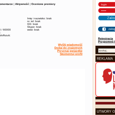
omentarze
|
Aktywność
|
Ocenione premiery
Imię i nazwisko: brak
nr. tel: brak
GG: brak
Skype: brak
5 / 60000
www: brak
:
adolfszulc
Rejestracja
Przypomnij 
Wyślij wiadomość
Dodaj do znajomych
Przyznaj gwiazdkę
Skomentuj profil
REKLAMA
UTWORY O