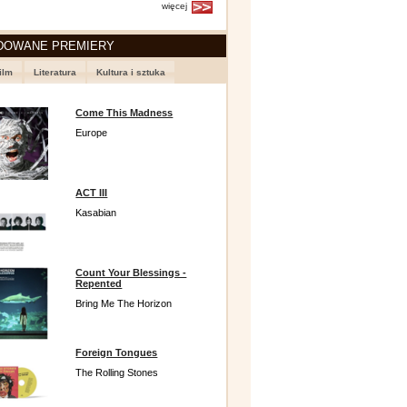
więcej
DOWANE PREMIERY
ilm
Literatura
Kultura i sztuka
Come This Madness
Europe
ACT III
Kasabian
Count Your Blessings -
Repented
Bring Me The Horizon
Foreign Tongues
The Rolling Stones