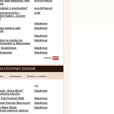
ing Was Beautiful, and
ja-g-k@wp.pl
urt
odzień o wschodzie"
ja-g-k@wp.pl
sprzeczności –
o.laf
łyty Kaliny „Czyste
”
blackrose
asz bardzo lubi
blackrose
wać
blackrose
opy w studiu im.
blackrose
 Osieckiej w Warszawie
 Szaleństwa
blackrose
 Splątania
blackrose
więcej
IA OSTATNIO DODANE
ilm
Literatura
Kultura i sztuka
e
Od
iwal „Serca Bicie”
blackrose
ndrzeja Zauchy
Fall Festival 2026
blackrose
tiwal Ogrody Muzyczne
blackrose
y Wam Świąt
blackrose
nych pełnych słońca!