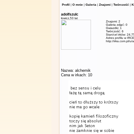
Profil
|
O mnie
|
Galeria
|
Znajomi
|
Twórczość
|
K
adolfszulc
łowicz,
53 lat
Znajomi: 2
Galeria zdjęć: 0
Gwiazdki: 1
Twórczość: 6
Stan/cel irków: 24,7
Adres profilu w IRCE
http://irka.com.pl/u/
Nazwa: alchemik
Cena w irkach: 10