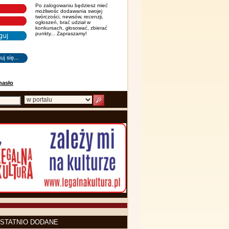
Po zalogowaniu będziesz mieć
możliwośc dodawania swojej
twórczości, newsów, recenzji,
ogłoszeń, brać udział w
konkursach, głosować, zbierać
punkty... Zapraszamy!
hasło
STATNIO DODANE