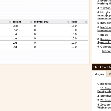
2.
Everyth
Nothing H
3.
"Przech
4.
Muzyka 
recenzja p
szumienie
format
rozmiar [MB]
cena
5.
Intruder
.doc
0
15.0
6.
Naród n
.doc
0
10.0
kamienio
.txt
0
10.0
7.
Eidos
.txt
0
10.0
8.
Kwasożł
Agnieszki
.txt
0
10.0
9.
Odbycie
.txt
0
10.0
10.
Teoria
OGŁOSZEN
Muzyka
F
Ogłoszeni
1.
18. Fest
Pamięci A
2.
Summer 
3.
26. Fes
4.
Życzym
Wielkanoc