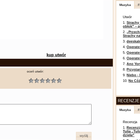
Muzyka
F
Utwór
1.
Strachy
obłok” – 
2.
„Przech
Strachy na
3.
deeska
4.
Operate
5.
Operat
kup utwór
6.
Operate 
7.
Ano Yor
8.
Przysta
oceń utwór:
9.
Niebo -
10.
No Cóż
RECENZJE
Muzyka
F
Recenzja
1.
Recenzj
Tulia „Tu
dzieła”
wyślij