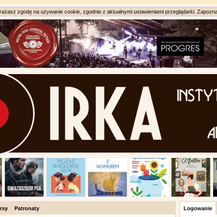
ażasz zgodę na używanie cookie, zgodnie z aktualnymi ustawieniami przeglądarki. Zapozna
rsy
Patronaty
Logowanie