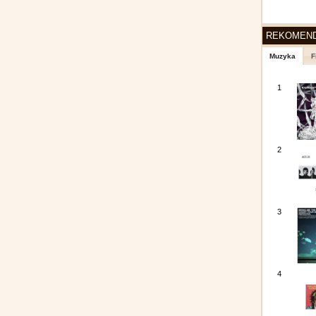
REKOMEN
Muzyka
F
1
2
3
4