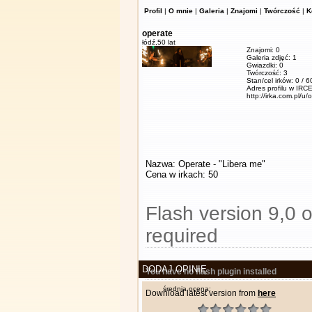
Profil
|
O mnie
|
Galeria
|
Znajomi
|
Twórczość
|
K
operate
łódź,
50 lat
Znajomi: 0
Galeria zdjęć: 1
Gwiazdki: 0
Twórczość: 3
Stan/cel irków: 0 / 
Adres profilu w IRCE
http://irka.com.pl/u/
Nazwa: Operate - "Libera me"
Cena w irkach: 50
Flash version 9,0 o
required
DODAJ OPINIĘ
You have no flash plugin installed
średnia ocena:
Download latest version from
here