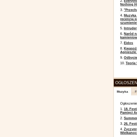
2.
Everyth
Nothing H
3.
"Przech
4.
Muzyka 
recenzja p
szumienie
5.
Intruder
6.
Naród n
kamienio
7.
Eidos
8.
Kwasożł
Agnieszki
9.
Odbycie
10.
Teoria
OGŁOSZEN
Muzyka
F
Ogłoszeni
1.
18. Fest
Pamięci A
2.
Summer 
3.
26. Fes
4.
Życzym
Wielkanoc