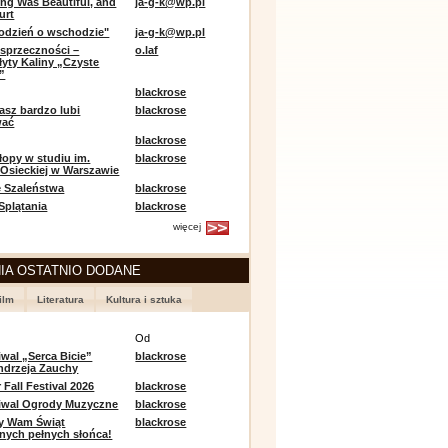
ing Was Beautiful, and
ja-g-k@wp.pl
urt
odzień o wschodzie"
ja-g-k@wp.pl
sprzeczności –
o.laf
łyty Kaliny „Czyste
”
blackrose
asz bardzo lubi
blackrose
wać
blackrose
opy w studiu im.
blackrose
 Osieckiej w Warszawie
 Szaleństwa
blackrose
 Splątania
blackrose
więcej
IA OSTATNIO DODANE
ilm
Literatura
Kultura i sztuka
e
Od
iwal „Serca Bicie”
blackrose
ndrzeja Zauchy
Fall Festival 2026
blackrose
tiwal Ogrody Muzyczne
blackrose
y Wam Świąt
blackrose
nych pełnych słońca!