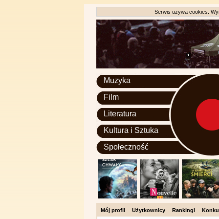
Serwis używa cookies. Wyr
Muzyka
Film
Literatura
Kultura i Sztuka
Społeczność
Mój profil
Użytkownicy
Rankingi
Konku