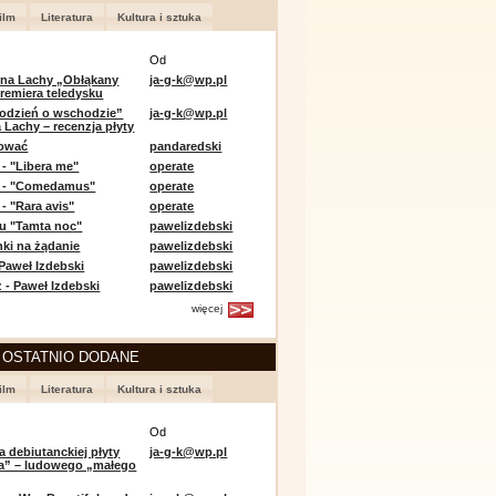
ilm
Literatura
Kultura i sztuka
Od
 na Lachy „Obłąkany
ja-g-k@wp.pl
premiera teledysku
odzień o wschodzie”
ja-g-k@wp.pl
 Lachy – recenzja płyty
lować
pandaredski
 - "Libera me"
operate
e - "Comedamus"
operate
- "Rara avis"
operate
u "Tamta noc"
pawelizdebski
nki na żądanie
pawelizdebski
 Paweł Izdebski
pawelizdebski
 - Paweł Izdebski
pawelizdebski
więcej
 OSTATNIO DODANE
ilm
Literatura
Kultura i sztuka
Od
a debiutanckiej płyty
ja-g-k@wp.pl
lia” – ludowego „małego