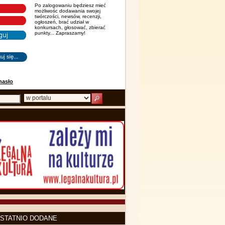
Po zalogowaniu będziesz mieć
możliwośc dodawania swojej
twórczości, newsów, recenzji,
ogłoszeń, brać udział w
konkursach, głosować, zbierać
punkty... Zapraszamy!
hasło
STATNIO DODANE