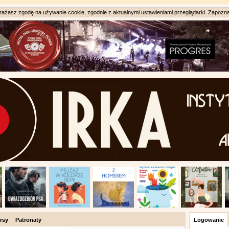
ażasz zgodę na używanie cookie, zgodnie z aktualnymi ustawieniami przeglądarki. Zapozna
rsy
Patronaty
Logowanie