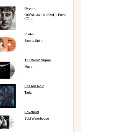
Beyond
Orliński Jakub Józef, Il Pomo
d'Oro
Visitor
Sienna Spiro
The Wow! Signal
Muse
Frisson Noir
Tarja
Loveland
Suki Waterhouse