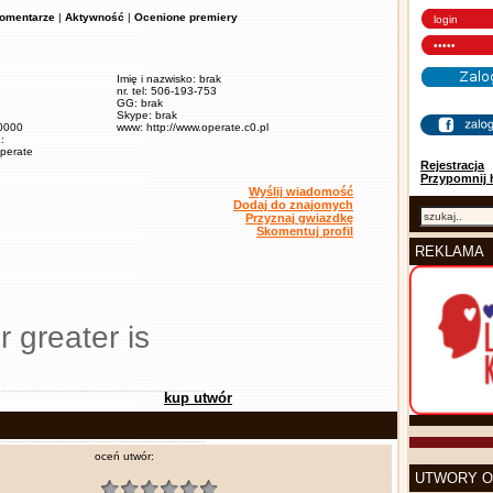
omentarze
|
Aktywność
|
Ocenione premiery
Imię i nazwisko: brak
nr. tel: 506-193-753
GG: brak
Skype: brak
60000
www: http://www.operate.c0.pl
:
operate
Rejestracja
Przypomnij 
Wyślij wiadomość
Dodaj do znajomych
Przyznaj gwiazdkę
Skomentuj profil
REKLAMA
r greater is
kup utwór
oceń utwór:
UTWORY O