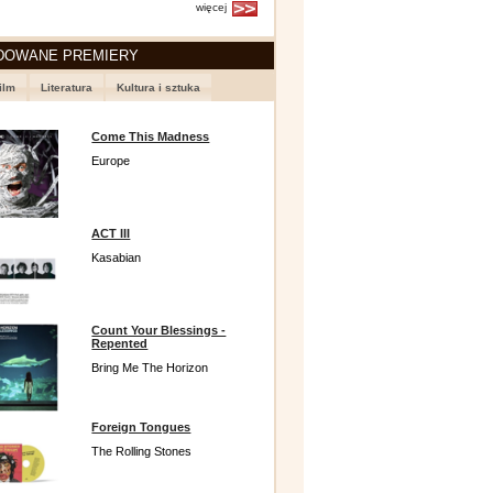
więcej
DOWANE PREMIERY
ilm
Literatura
Kultura i sztuka
Come This Madness
Europe
ACT III
Kasabian
Count Your Blessings -
Repented
Bring Me The Horizon
Foreign Tongues
The Rolling Stones