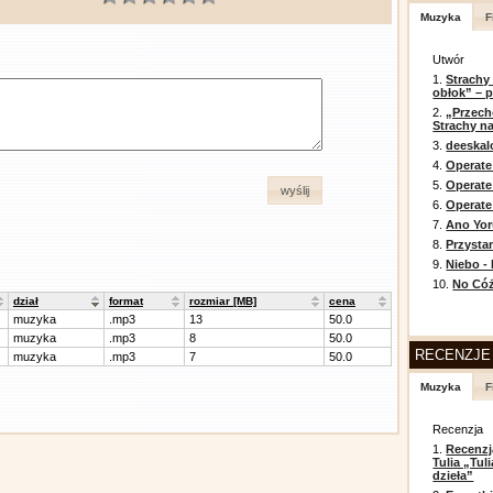
Muzyka
F
Utwór
1.
Strachy
obłok” – 
2.
„Przech
Strachy na
3.
deeska
4.
Operate
5.
Operat
wyślij
6.
Operate 
7.
Ano Yor
8.
Przysta
9.
Niebo -
10.
No Cóż
dział
format
rozmiar [MB]
cena
muzyka
.mp3
13
50.0
muzyka
.mp3
8
50.0
RECENZJE
muzyka
.mp3
7
50.0
Muzyka
F
Recenzja
1.
Recenzj
Tulia „Tu
dzieła”