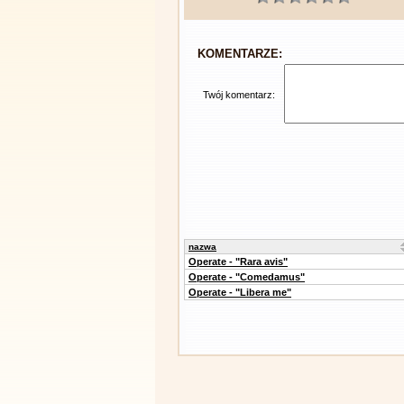
KOMENTARZE:
Twój komentarz:
nazwa
Operate - "Rara avis"
Operate - "Comedamus"
Operate - "Libera me"