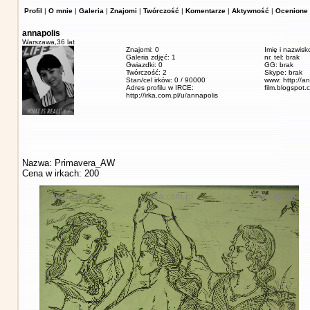
Profil
|
O mnie
|
Galeria
|
Znajomi
|
Twórczość
|
Komentarze
|
Aktywność
|
Ocenione 
annapolis
Warszawa,
36 lat
Znajomi: 0
Imię i nazwis
Galeria zdjęć: 1
nr. tel: brak
Gwiazdki: 0
GG: brak
Twórczość: 2
Skype: brak
Stan/cel irków: 0 / 90000
www: http://a
Adres profilu w IRCE:
film.blogspot.
http://irka.com.pl/u/annapolis
Nazwa: Primavera_AW
Cena w irkach: 200