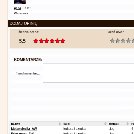
gaba
,
37 lat
Warszawa
DODAJ OPINIĘ
średnia ocena:
oceń utwór:
5.5
KOMENTARZE:
Twój komentarz:
nazwa
dział
format
r
Melancholia_AW
kultura i sztuka
.jpg
4
Primavera_AW
kultura i sztuka
.jpg
4