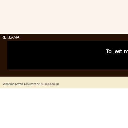
REKLAMA
Wszelkie prawa zastrzeżone ©, irka.com.pl