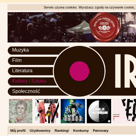
Serwis używa cookies. Wyrażasz zgodę na używanie cookie, zg
Muzyka
Film
Literatura
Kultura i Sztuka
Społeczność
Mój profil
Użytkownicy
Rankingi
Konkursy
Patronaty