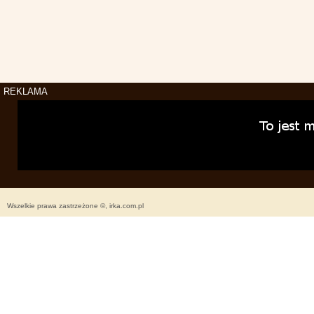
REKLAMA
Wszelkie prawa zastrzeżone ©, irka.com.pl