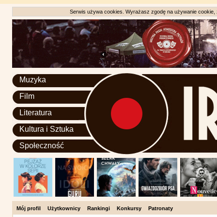
Serwis używa cookies. Wyrażasz zgodę na używanie cookie, zg
Muzyka
Film
Literatura
Kultura i Sztuka
Społeczność
Mój profil
Użytkownicy
Rankingi
Konkursy
Patronaty