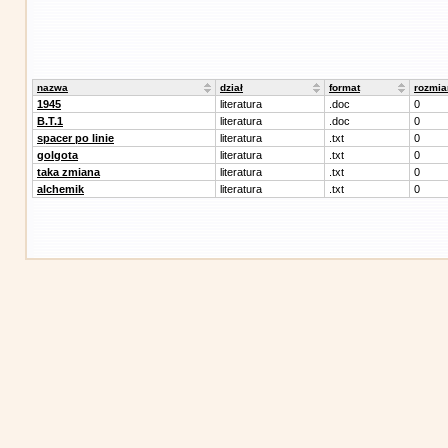
nazwa
dział
format
rozmia
1945
literatura
.doc
0
B.T.1
literatura
.doc
0
spacer po linie
literatura
.txt
0
golgota
literatura
.txt
0
taka zmiana
literatura
.txt
0
alchemik
literatura
.txt
0