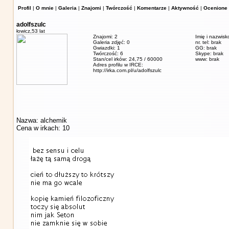
Profil
|
O mnie
|
Galeria
|
Znajomi
|
Twórczość
|
Komentarze
|
Aktywność
|
Ocenione 
adolfszulc
łowicz,
53 lat
Znajomi: 2
Imię i nazwisk
Galeria zdjęć: 0
nr. tel: brak
Gwiazdki: 1
GG: brak
Twórczość: 6
Skype: brak
Stan/cel irków: 24,75 / 60000
www: brak
Adres profilu w IRCE:
http://irka.com.pl/u/adolfszulc
Nazwa: alchemik
Cena w irkach: 10