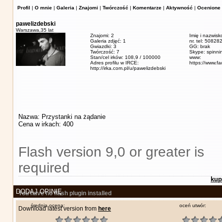
Profil
|
O mnie
|
Galeria
|
Znajomi
|
Twórczość
|
Komentarze
|
Aktywność
|
Ocenione 
pawelizdebski
Warszawa,
35 lat
Znajomi: 2
Imię i nazwisk
Galeria zdjęć: 1
nr. tel: 5082
Gwiazdki: 3
GG: brak
Twórczość: 7
Skype: spinn
Stan/cel irków: 108,9 / 100000
www:
Adres profilu w IRCE:
https://www.f
http://irka.com.pl/u/pawelizdebski
Nazwa: Przystanki na żądanie
Cena w irkach: 400
Flash version 9,0 or greater is
required
kup
DODAJ OPINIĘ
You have no flash plugin installed
średnia ocena:
oceń utwór:
Download latest version from
here