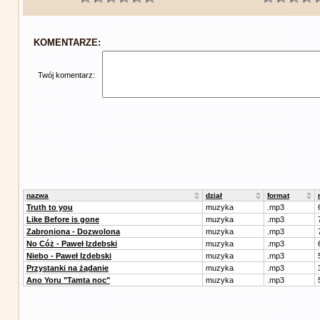
KOMENTARZE:
Twój komentarz:
nazwa
dział
format
Truth to you
muzyka
.mp3
Like Before is gone
muzyka
.mp3
Zabroniona - Dozwolona
muzyka
.mp3
No Cóż - Paweł Izdebski
muzyka
.mp3
Niebo - Paweł Izdebski
muzyka
.mp3
Przystanki na żądanie
muzyka
.mp3
Ano Yoru "Tamta noc"
muzyka
.mp3