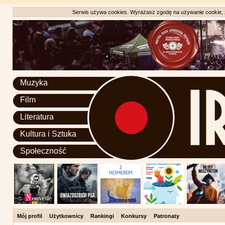
Serwis używa cookies. Wyrażasz zgodę na używanie cookie, zg
Muzyka
Film
Literatura
Kultura i Sztuka
Społeczność
Mój profil
Użytkownicy
Rankingi
Konkursy
Patronaty