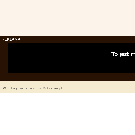
REKLAMA
Wszelkie prawa zastrzeżone ©, irka.com.pl