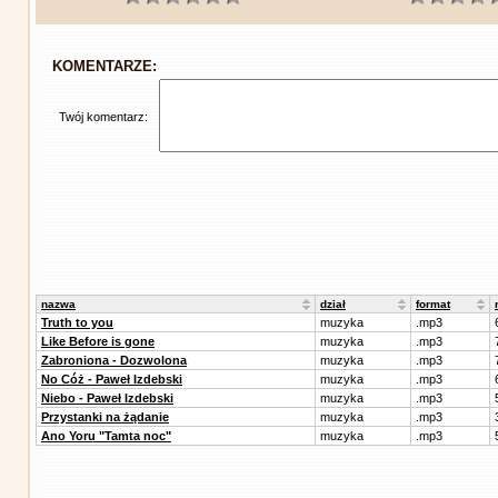
KOMENTARZE:
Twój komentarz:
nazwa
dział
format
Truth to you
muzyka
.mp3
Like Before is gone
muzyka
.mp3
Zabroniona - Dozwolona
muzyka
.mp3
No Cóż - Paweł Izdebski
muzyka
.mp3
Niebo - Paweł Izdebski
muzyka
.mp3
Przystanki na żądanie
muzyka
.mp3
Ano Yoru "Tamta noc"
muzyka
.mp3