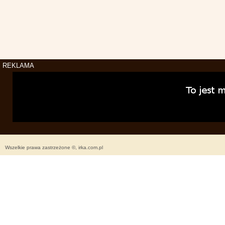
REKLAMA
Wszelkie prawa zastrzeżone ©, irka.com.pl