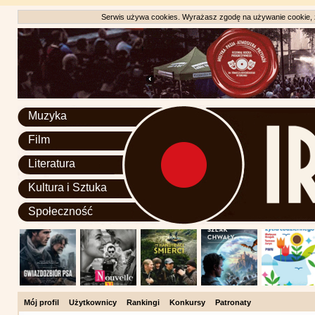
Serwis używa cookies. Wyrażasz zgodę na używanie cookie, zg
Muzyka
Film
Literatura
Kultura i Sztuka
Społeczność
Mój profil
Użytkownicy
Rankingi
Konkursy
Patronaty