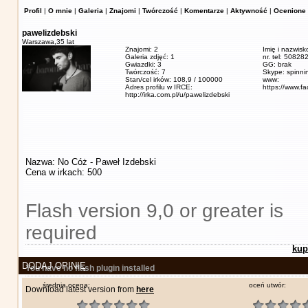
Profil
|
O mnie
|
Galeria
|
Znajomi
|
Twórczość
|
Komentarze
|
Aktywność
|
Ocenione 
pawelizdebski
Warszawa,
35 lat
Znajomi: 2
Imię i nazwisk
Galeria zdjęć: 1
nr. tel: 5082
Gwiazdki: 3
GG: brak
Twórczość: 7
Skype: spinn
Stan/cel irków: 108,9 / 100000
www:
Adres profilu w IRCE:
https://www.f
http://irka.com.pl/u/pawelizdebski
Nazwa: No Cóż - Paweł Izdebski
Cena w irkach: 500
Flash version 9,0 or greater is
required
kup
DODAJ OPINIĘ
You have no flash plugin installed
średnia ocena:
oceń utwór:
Download latest version from
here