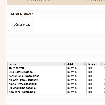
KOMENTARZE:
Twój komentarz:
nazwa
dział
format
Truth to you
muzyka
.mp3
Like Before is gone
muzyka
.mp3
Zabroniona - Dozwolona
muzyka
.mp3
No Cóż - Paweł Izdebski
muzyka
.mp3
Niebo - Paweł Izdebski
muzyka
.mp3
Przystanki na żądanie
muzyka
.mp3
Ano Yoru "Tamta noc"
muzyka
.mp3