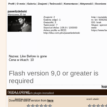
Profil
|
O mnie
|
Galeria
|
Znajomi
|
Twórczość
|
Komentarze
|
Aktywność
|
Ocenione 
pawelizdebski
Warszawa,
35 lat
Znajomi: 2
Imię i nazwisk
Galeria zdjęć: 1
nr. tel: 5082
Gwiazdki: 3
GG: brak
Twórczość: 7
Skype: spinn
Stan/cel irków: 108,9 / 100000
www:
Adres profilu w IRCE:
https://www.f
http://irka.com.pl/u/pawelizdebski
Nazwa: Like Before is gone
Cena w irkach: 10
Flash version 9,0 or greater is
required
kup
DODAJ OPINIĘ
You have no flash plugin installed
średnia ocena:
oceń utwór:
Download latest version from
here