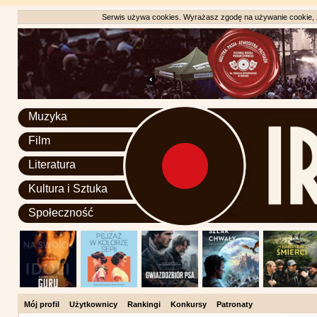
Serwis używa cookies. Wyrażasz zgodę na używanie cookie, zg
Muzyka
Film
Literatura
Kultura i Sztuka
Społeczność
Mój profil
Użytkownicy
Rankingi
Konkursy
Patronaty