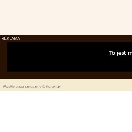
REKLAMA
Wszelkie prawa zastrzeżone ©, irka.com.pl