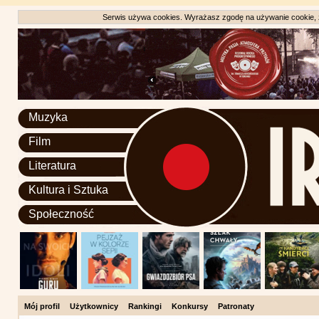
Serwis używa cookies. Wyrażasz zgodę na używanie cookie, zg
Muzyka
Film
Literatura
Kultura i Sztuka
Społeczność
Mój profil
Użytkownicy
Rankingi
Konkursy
Patronaty