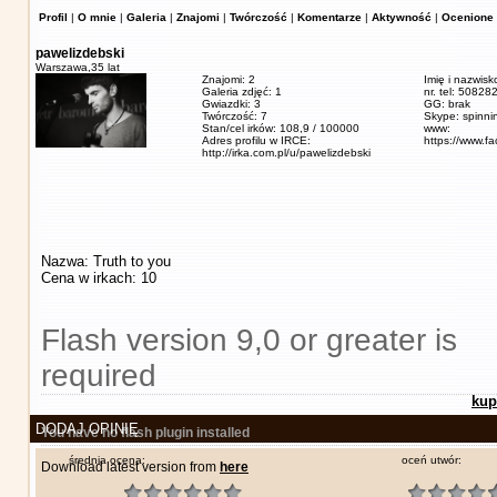
Profil
|
O mnie
|
Galeria
|
Znajomi
|
Twórczość
|
Komentarze
|
Aktywność
|
Ocenione 
pawelizdebski
Warszawa,
35 lat
Znajomi: 2
Imię i nazwisk
Galeria zdjęć: 1
nr. tel: 5082
Gwiazdki: 3
GG: brak
Twórczość: 7
Skype: spinn
Stan/cel irków: 108,9 / 100000
www:
Adres profilu w IRCE:
https://www.f
http://irka.com.pl/u/pawelizdebski
Nazwa: Truth to you
Cena w irkach: 10
Flash version 9,0 or greater is
required
kup
DODAJ OPINIĘ
You have no flash plugin installed
średnia ocena:
oceń utwór:
Download latest version from
here