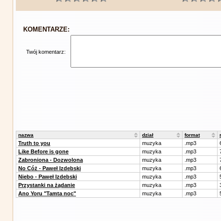
KOMENTARZE:
Twój komentarz:
nazwa
dział
format
Truth to you
muzyka
.mp3
Like Before is gone
muzyka
.mp3
Zabroniona - Dozwolona
muzyka
.mp3
No Cóż - Paweł Izdebski
muzyka
.mp3
Niebo - Paweł Izdebski
muzyka
.mp3
Przystanki na żądanie
muzyka
.mp3
Ano Yoru "Tamta noc"
muzyka
.mp3