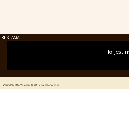
REKLAMA
Wszelkie prawa zastrzeżone ©, irka.com.pl