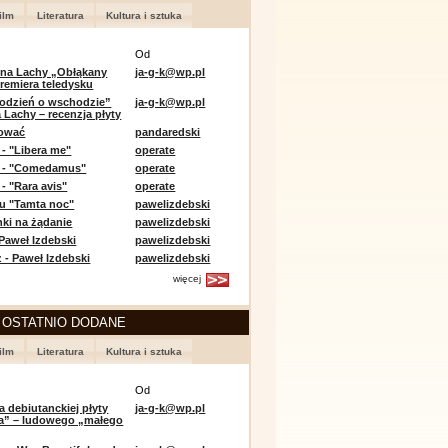
ilm
Literatura
Kultura i sztuka
Od
 na Lachy „Obłąkany
ja-g-k@wp.pl
premiera teledysku
odzień o wschodzie”
ja-g-k@wp.pl
 Lachy – recenzja płyty
lować
pandaredski
 - "Libera me"
operate
e - "Comedamus"
operate
- "Rara avis"
operate
u "Tamta noc"
pawelizdebski
nki na żądanie
pawelizdebski
 Paweł Izdebski
pawelizdebski
 - Paweł Izdebski
pawelizdebski
więcej
 OSTATNIO DODANE
ilm
Literatura
Kultura i sztuka
Od
a debiutanckiej płyty
ja-g-k@wp.pl
lia” – ludowego „małego