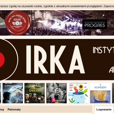
ażasz zgodę na używanie cookie, zgodnie z aktualnymi ustawieniami przeglądarki. Zapozna
rsy
Patronaty
Logowanie