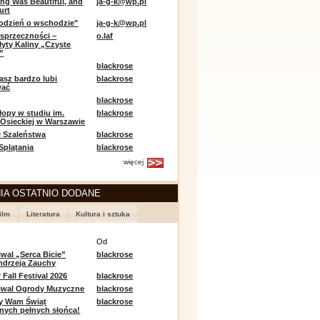
ing Was Beautiful, and
ja-g-k@wp.pl
urt
odzień o wschodzie"
ja-g-k@wp.pl
sprzeczności –
o.laf
łyty Kaliny „Czyste
”
blackrose
asz bardzo lubi
blackrose
wać
blackrose
opy w studiu im.
blackrose
 Osieckiej w Warszawie
 Szaleństwa
blackrose
 Splątania
blackrose
więcej
IA OSTATNIO DODANE
ilm
Literatura
Kultura i sztuka
e
Od
iwal „Serca Bicie”
blackrose
ndrzeja Zauchy
Fall Festival 2026
blackrose
tiwal Ogrody Muzyczne
blackrose
y Wam Świąt
blackrose
nych pełnych słońca!