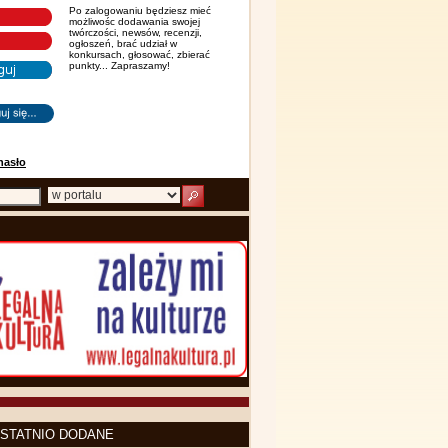
Po zalogowaniu będziesz mieć
możliwośc dodawania swojej
twórczości, newsów, recenzji,
ogłoszeń, brać udział w
konkursach, głosować, zbierać
punkty... Zapraszamy!
hasło
STATNIO DODANE