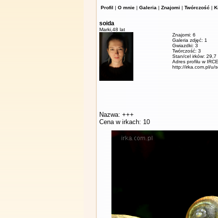
Profil
|
O mnie
|
Galeria
|
Znajomi
|
Twórczość
|
K
soida
Marki,
48 lat
Znajomi: 6
Galeria zdjęć: 1
Gwiazdki: 3
Twórczość: 3
Stan/cel irków: 29,7
Adres profilu w IRCE
http://irka.com.pl/u/
Nazwa: +++
Cena w irkach: 10