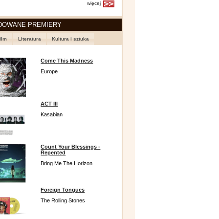
więcej
DOWANE PREMIERY
ilm
Literatura
Kultura i sztuka
Come This Madness
Europe
ACT III
Kasabian
Count Your Blessings -
Repented
Bring Me The Horizon
Foreign Tongues
The Rolling Stones