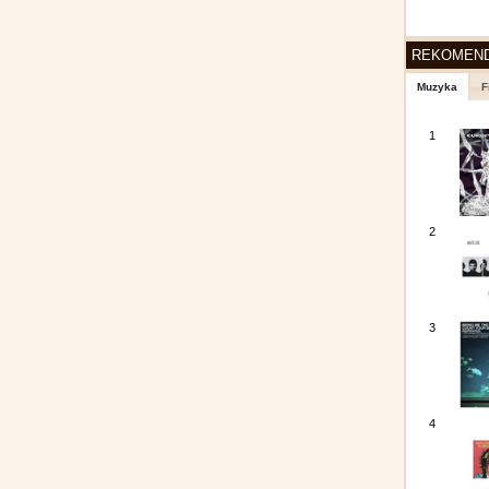
REKOMEN
Muzyka
F
1
2
3
4