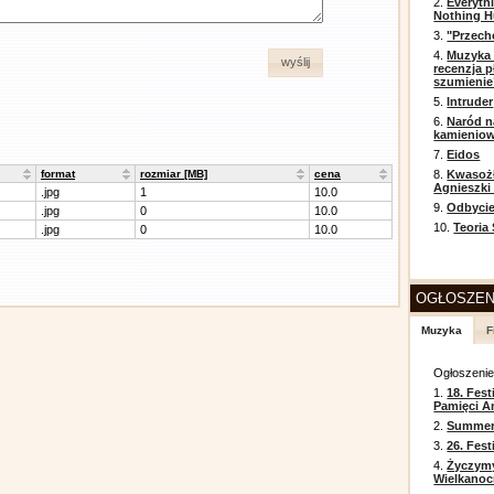
2.
Everyth
Nothing H
3.
"Przech
4.
Muzyka 
wyślij
recenzja p
szumienie
5.
Intruder
6.
Naród n
kamienio
7.
Eidos
format
rozmiar [MB]
cena
8.
Kwasożł
Agnieszki
.jpg
1
10.0
9.
Odbycie
.jpg
0
10.0
10.
Teoria
.jpg
0
10.0
OGŁOSZEN
Muzyka
F
Ogłoszeni
1.
18. Fest
Pamięci A
2.
Summer 
3.
26. Fes
4.
Życzym
Wielkanoc