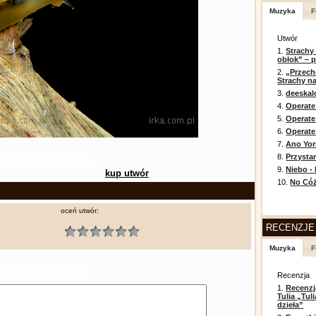
Muzyka
F
Utwór
1.
Strachy
obłok” – 
2.
„Przech
Strachy na
3.
deeska
4.
Operate
5.
Operat
6.
Operate 
7.
Ano Yor
8.
Przysta
9.
Niebo -
kup utwór
10.
No Cóż
oceń utwór:
RECENZJE
Muzyka
F
Recenzja
1.
Recenzj
Tulia „Tu
dzieła”