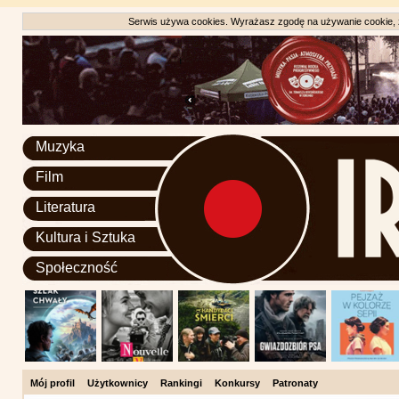
Serwis używa cookies. Wyrażasz zgodę na używanie cookie, zg
Muzyka
Film
Literatura
Kultura i Sztuka
Społeczność
Mój profil
Użytkownicy
Rankingi
Konkursy
Patronaty