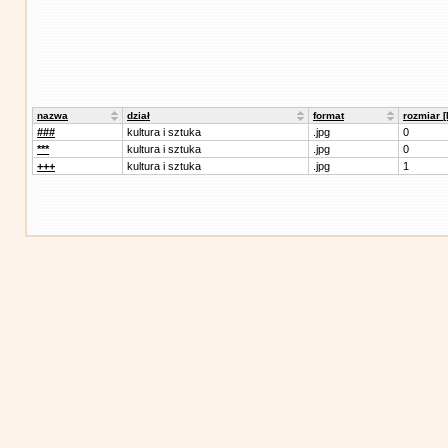
nazwa
dział
format
rozmiar 
###
kultura i sztuka
.jpg
0
***
kultura i sztuka
.jpg
0
+++
kultura i sztuka
.jpg
1