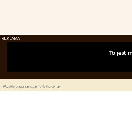
REKLAMA
Wszelkie prawa zastrzeżone ©, irka.com.pl