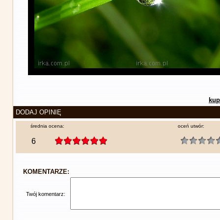
kup
DODAJ OPINIĘ
średnia ocena:
oceń utwór:
6
KOMENTARZE:
Twój komentarz: