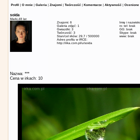
Profil
|
O mnie
|
Galeria
|
Znajomi
|
Twórczość
|
Komentarze
|
Aktywność
|
Ocenione 
soida
Marki,
48 lat
Znajomi: 6
Imię i nazwisk
Galeria zdjęć: 1
nr. tel: brak
Gwiazdki: 3
GG: brak
Twórczość: 3
Skype: brak
Stan/cel irków: 29,7 / 500000
www: brak
Adres profilu w IRCE:
http://irka.com.pl/u/soida
Nazwa: ***
Cena w irkach: 10