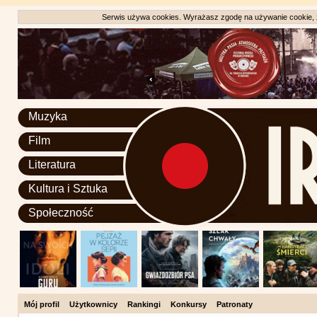
Serwis używa cookies. Wyrażasz zgodę na używanie cookie, zg
Muzyka
Film
Literatura
Kultura i Sztuka
Społeczność
Mój profil
Użytkownicy
Rankingi
Konkursy
Patronaty