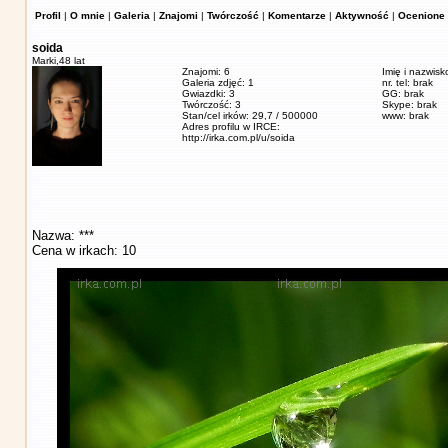
Profil
|
O mnie
|
Galeria
|
Znajomi
|
Twórczość
|
Komentarze
|
Aktywność
|
Ocenione 
soida
Marki,
48 lat
Znajomi: 6
Imię i nazwisk
Galeria zdjęć: 1
nr. tel: brak
Gwiazdki: 3
GG: brak
Twórczość: 3
Skype: brak
Stan/cel irków: 29,7 / 500000
www: brak
Adres profilu w IRCE:
http://irka.com.pl/u/soida
Nazwa: ***
Cena w irkach: 10