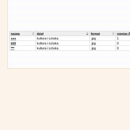
nazwa
dział
format
rozmiar 
+++
kultura i sztuka
.jpg
1
###
kultura i sztuka
.jpg
0
***
kultura i sztuka
.jpg
0