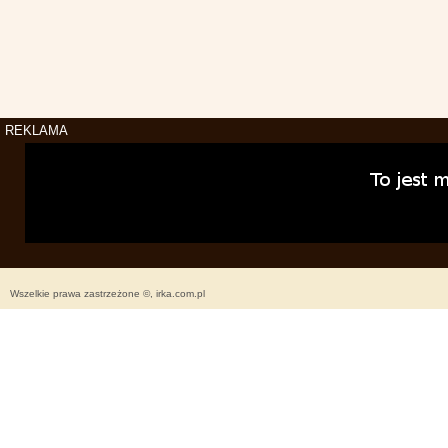
REKLAMA
Wszelkie prawa zastrzeżone ©, irka.com.pl