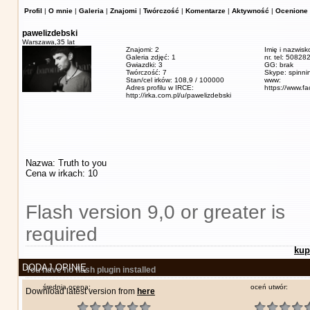
Profil
|
O mnie
|
Galeria
|
Znajomi
|
Twórczość
|
Komentarze
|
Aktywność
|
Ocenione 
pawelizdebski
Warszawa,
35 lat
Znajomi: 2
Imię i nazwisk
Galeria zdjęć: 1
nr. tel: 5082
Gwiazdki: 3
GG: brak
Twórczość: 7
Skype: spinn
Stan/cel irków: 108,9 / 100000
www:
Adres profilu w IRCE:
https://www.f
http://irka.com.pl/u/pawelizdebski
Nazwa: Truth to you
Cena w irkach: 10
Flash version 9,0 or greater is
required
kup
DODAJ OPINIĘ
You have no flash plugin installed
średnia ocena:
oceń utwór:
Download latest version from
here