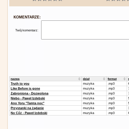
KOMENTARZE:
Twój komentarz:
nazwa
dział
format
Truth to you
muzyka
.mp3
Like Before is gone
muzyka
.mp3
Zabroniona - Dozwolona
muzyka
.mp3
Niebo - Paweł Izdebski
muzyka
.mp3
Ano Yoru "Tamta noc"
muzyka
.mp3
Przystanki na żądanie
muzyka
.mp3
No Cóż - Paweł Izdebski
muzyka
.mp3