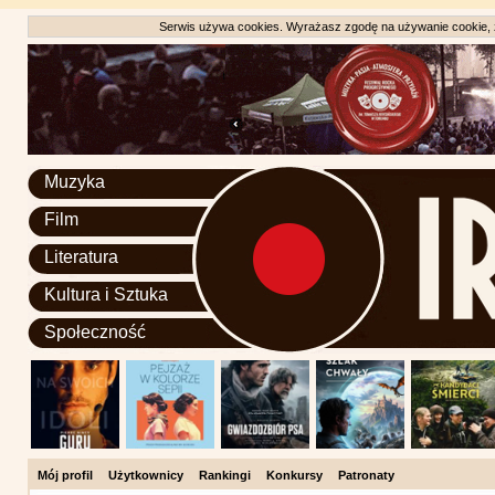
Serwis używa cookies. Wyrażasz zgodę na używanie cookie, zg
Muzyka
Film
Literatura
Kultura i Sztuka
Społeczność
Mój profil
Użytkownicy
Rankingi
Konkursy
Patronaty