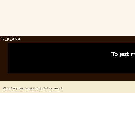
REKLAMA
Wszelkie prawa zastrzeżone ©, irka.com.pl