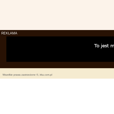
REKLAMA
Wszelkie prawa zastrzeżone ©, irka.com.pl