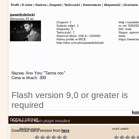
Profil
|
O mnie
|
Galeria
|
Znajomi
|
Twórczość
|
Komentarze
|
Aktywność
|
Ocenione 
pawelizdebski
Warszawa,
35 lat
Znajomi: 2
Imię i nazwisk
Galeria zdjęć: 1
nr. tel: 5082
Gwiazdki: 3
GG: brak
Twórczość: 7
Skype: spinn
Stan/cel irków: 108,9 / 100000
www:
Adres profilu w IRCE:
https://www.f
http://irka.com.pl/u/pawelizdebski
Nazwa: Ano Yoru "Tamta noc"
Cena w irkach: 300
Flash version 9,0 or greater is
required
kup
DODAJ OPINIĘ
You have no flash plugin installed
średnia ocena:
oceń utwór:
Download latest version from
here