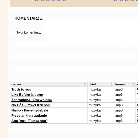
KOMENTARZE:
Twój komentarz:
nazwa
dział
format
Truth to you
muzyka
.mp3
Like Before is gone
muzyka
.mp3
Zabroniona - Dozwolona
muzyka
.mp3
No Cóż - Paweł Izdebski
muzyka
.mp3
Niebo - Paweł Izdebski
muzyka
.mp3
Przystanki na żądanie
muzyka
.mp3
Ano Yoru "Tamta noc"
muzyka
.mp3