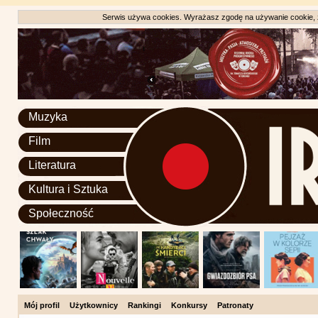
Serwis używa cookies. Wyrażasz zgodę na używanie cookie, zg
Muzyka
Film
Literatura
Kultura i Sztuka
Społeczność
Mój profil
Użytkownicy
Rankingi
Konkursy
Patronaty