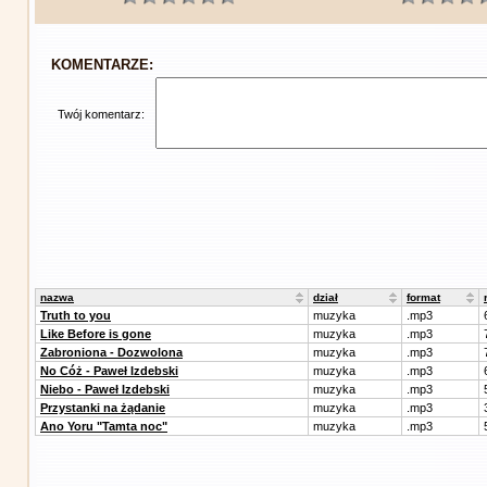
KOMENTARZE:
Twój komentarz:
nazwa
dział
format
Truth to you
muzyka
.mp3
Like Before is gone
muzyka
.mp3
Zabroniona - Dozwolona
muzyka
.mp3
No Cóż - Paweł Izdebski
muzyka
.mp3
Niebo - Paweł Izdebski
muzyka
.mp3
Przystanki na żądanie
muzyka
.mp3
Ano Yoru "Tamta noc"
muzyka
.mp3