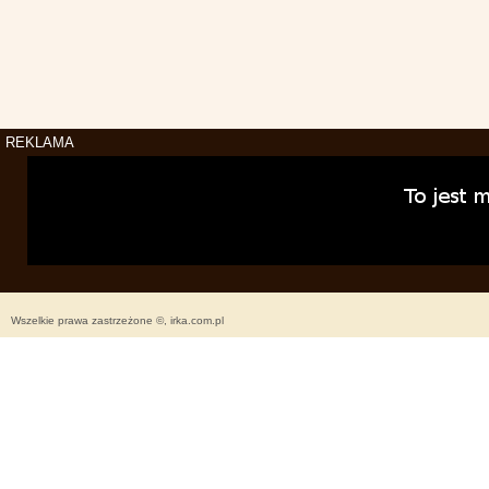
REKLAMA
Wszelkie prawa zastrzeżone ©, irka.com.pl