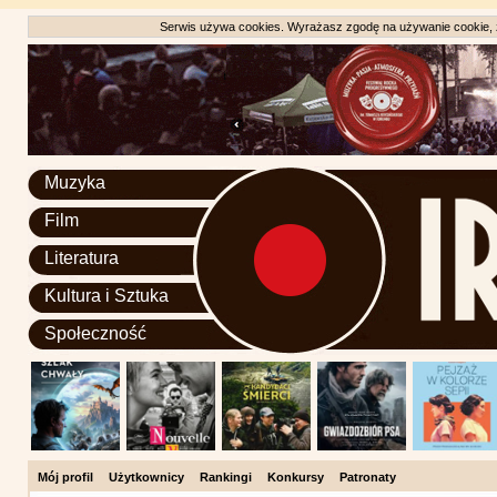
Serwis używa cookies. Wyrażasz zgodę na używanie cookie, zg
Muzyka
Film
Literatura
Kultura i Sztuka
Społeczność
Mój profil
Użytkownicy
Rankingi
Konkursy
Patronaty