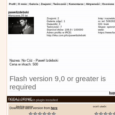
Profil
|
O mnie
|
Galeria
|
Znajomi
|
Twórczość
|
Komentarze
|
Aktywność
|
Ocenione 
pawelizdebski
Warszawa,
35 lat
Znajomi: 2
Imię i nazwisk
Galeria zdjęć: 1
nr. tel: 5082
Gwiazdki: 3
GG: brak
Twórczość: 7
Skype: spinn
Stan/cel irków: 108,9 / 100000
www:
Adres profilu w IRCE:
https://www.f
http://irka.com.pl/u/pawelizdebski
Nazwa: No Cóż - Paweł Izdebski
Cena w irkach: 500
Flash version 9,0 or greater is
required
kup
DODAJ OPINIĘ
You have no flash plugin installed
średnia ocena:
oceń utwór:
Download latest version from
here