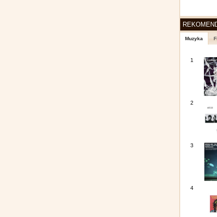
REKOMEN
Muzyka
F
1
2
3
4