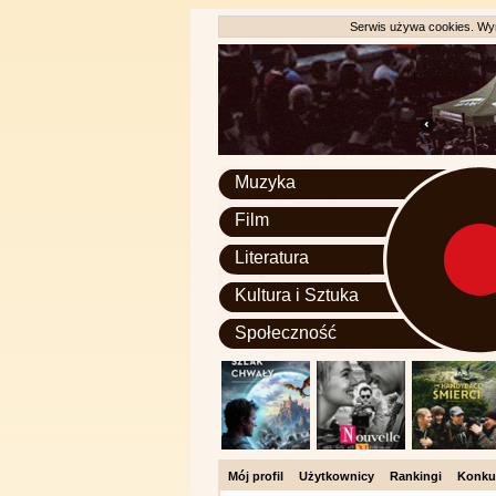
Serwis używa cookies. Wyr
Muzyka
Film
Literatura
Kultura i Sztuka
Społeczność
Mój profil
Użytkownicy
Rankingi
Konku