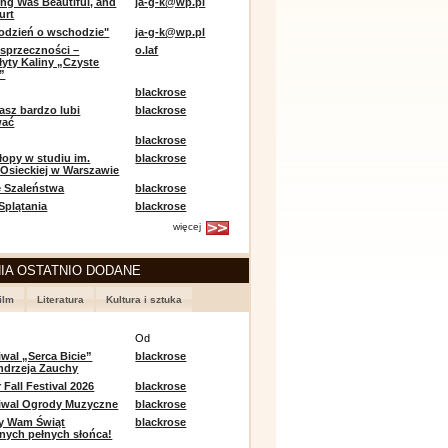
ing Was Beautiful, and
ja-g-k@wp.pl
urt
odzień o wschodzie"
ja-g-k@wp.pl
sprzeczności –
o.laf
łyty Kaliny „Czyste
”
blackrose
asz bardzo lubi
blackrose
wać
blackrose
opy w studiu im.
blackrose
 Osieckiej w Warszawie
 Szaleństwa
blackrose
 Splątania
blackrose
więcej
IA OSTATNIO DODANE
ilm
Literatura
Kultura i sztuka
e
Od
iwal „Serca Bicie”
blackrose
ndrzeja Zauchy
Fall Festival 2026
blackrose
tiwal Ogrody Muzyczne
blackrose
y Wam Świąt
blackrose
nych pełnych słońca!