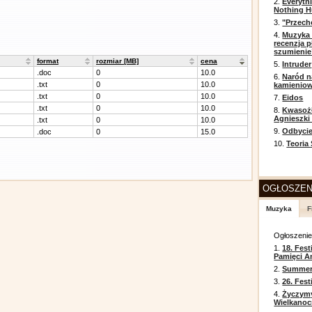
2.
Everyth
Nothing H
3.
"Przech
4.
Muzyka 
recenzja p
szumienie
format
rozmiar [MB]
cena
5.
Intruder
.doc
0
10.0
6.
Naród n
.txt
0
10.0
kamienio
.txt
0
10.0
7.
Eidos
.txt
0
10.0
8.
Kwasożł
Agnieszki
.txt
0
10.0
9.
Odbycie
.doc
0
15.0
10.
Teoria
OGŁOSZEN
Muzyka
F
Ogłoszeni
1.
18. Fest
Pamięci A
2.
Summer 
3.
26. Fes
4.
Życzym
Wielkanoc