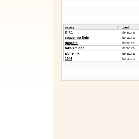
nazwa
dział
B.T.1
literatura
spacer po linie
literatura
golgota
literatura
taka zmiana
literatura
alchemik
literatura
1945
literatura