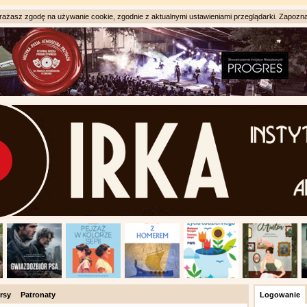
ażasz zgodę na używanie cookie, zgodnie z aktualnymi ustawieniami przeglądarki. Zapozna
rsy
Patronaty
Logowanie