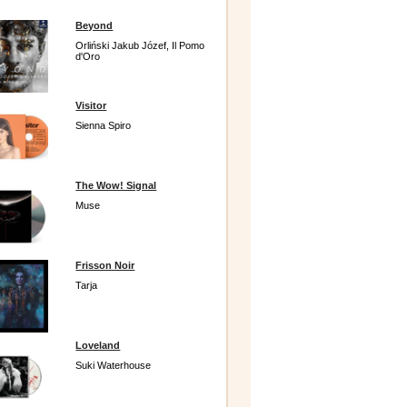
Beyond
Orliński Jakub Józef, Il Pomo
d'Oro
Visitor
Sienna Spiro
The Wow! Signal
Muse
Frisson Noir
Tarja
Loveland
Suki Waterhouse