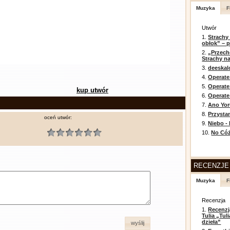
Muzyka
F
Utwór
1.
Strachy
obłok” – 
2.
„Przech
Strachy na
3.
deeska
4.
Operate
5.
Operat
kup utwór
6.
Operate 
7.
Ano Yor
8.
Przysta
oceń utwór:
9.
Niebo -
10.
No Cóż
RECENZJE
Muzyka
F
Recenzja
1.
Recenzj
Tulia „Tu
dzieła”
wyślij