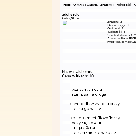
Profil
|
O mnie
|
Galeria
|
Znajomi
|
Twórczość
|
K
adolfszulc
łowicz,
53 lat
Znajomi: 2
Galeria zdjęć: 0
Gwiazdki: 1
Twórczość: 6
Stan/cel irków: 24,7
Adres profilu w IRCE
http://irka.com.pl/u/
Nazwa: alchemik
Cena w irkach: 10