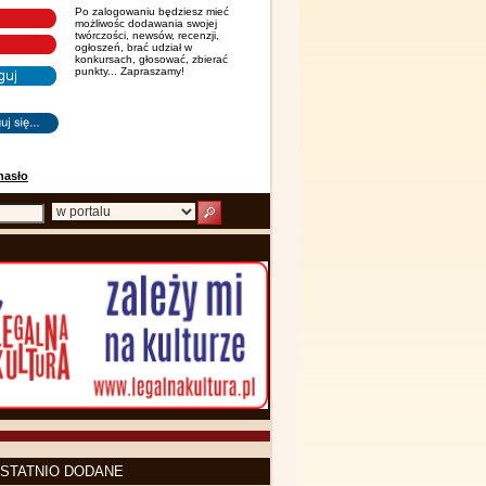
Po zalogowaniu będziesz mieć
możliwośc dodawania swojej
twórczości, newsów, recenzji,
ogłoszeń, brać udział w
konkursach, głosować, zbierać
punkty... Zapraszamy!
hasło
STATNIO DODANE