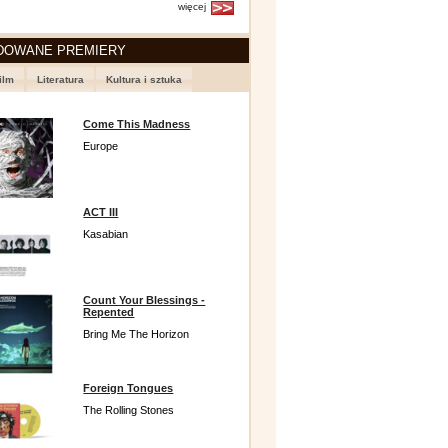
więcej
DOWANE PREMIERY
ilm
Literatura
Kultura i sztuka
Come This Madness
Europe
ACT III
Kasabian
Count Your Blessings -
Repented
Bring Me The Horizon
Foreign Tongues
The Rolling Stones