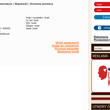
omentarze
|
Aktywność
|
Ocenione premiery
Imię i nazwisko: brak
nr. tel: brak
GG: brak
Skype: brak
5 / 60000
www: brak
:
adolfszulc
Rejestracja
Przypomnij 
Wyślij wiadomość
Dodaj do znajomych
Przyznaj gwiazdkę
Skomentuj profil
REKLAMA
UTWORY O