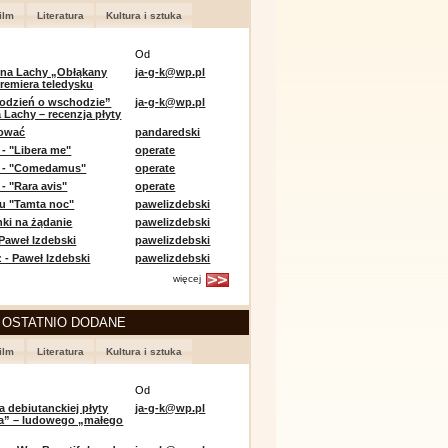
ilm
Literatura
Kultura i sztuka
Od
 na Lachy „Obłąkany
ja-g-k@wp.pl
premiera teledysku
odzień o wschodzie”
ja-g-k@wp.pl
 Lachy – recenzja płyty
lować
pandaredski
 - "Libera me"
operate
e - "Comedamus"
operate
- "Rara avis"
operate
u "Tamta noc"
pawelizdebski
nki na żądanie
pawelizdebski
 Paweł Izdebski
pawelizdebski
 - Paweł Izdebski
pawelizdebski
więcej
 OSTATNIO DODANE
ilm
Literatura
Kultura i sztuka
Od
a debiutanckiej płyty
ja-g-k@wp.pl
lia” – ludowego „małego