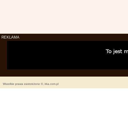
REKLAMA
Wszelkie prawa zastrzeżone ©, irka.com.pl