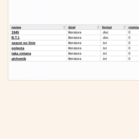
nazwa
dział
format
rozmia
1945
literatura
.doc
0
B.T.1
literatura
.doc
0
spacer po linie
literatura
.txt
0
golgota
literatura
.txt
0
taka zmiana
literatura
.txt
0
alchemik
literatura
.txt
0