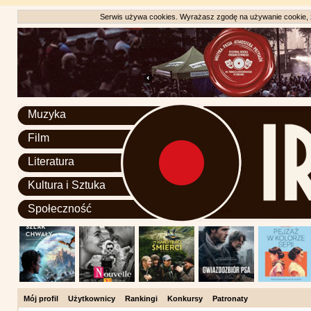
Serwis używa cookies. Wyrażasz zgodę na używanie cookie, zg
Muzyka
Film
Literatura
Kultura i Sztuka
Społeczność
Mój profil
Użytkownicy
Rankingi
Konkursy
Patronaty