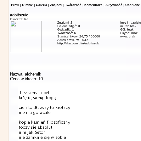
Profil
|
O mnie
|
Galeria
|
Znajomi
|
Twórczość
|
Komentarze
|
Aktywność
|
Ocenione 
adolfszulc
łowicz,
53 lat
Znajomi: 2
Imię i nazwisk
Galeria zdjęć: 0
nr. tel: brak
Gwiazdki: 1
GG: brak
Twórczość: 6
Skype: brak
Stan/cel irków: 24,75 / 60000
www: brak
Adres profilu w IRCE:
http://irka.com.pl/u/adolfszulc
Nazwa: alchemik
Cena w irkach: 10