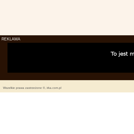
REKLAMA
Wszelkie prawa zastrzeżone ©, irka.com.pl