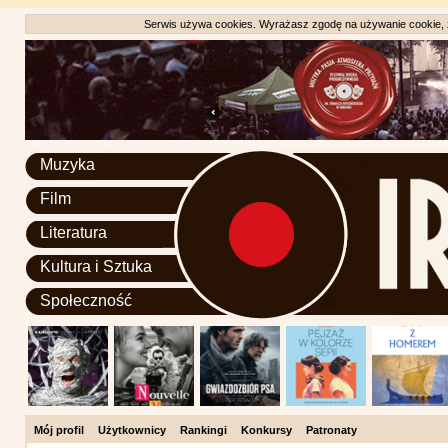
Serwis używa cookies. Wyrażasz zgodę na używanie cookie, zg
Muzyka
Film
Literatura
Kultura i Sztuka
Społeczność
Mój profil
Użytkownicy
Rankingi
Konkursy
Patronaty