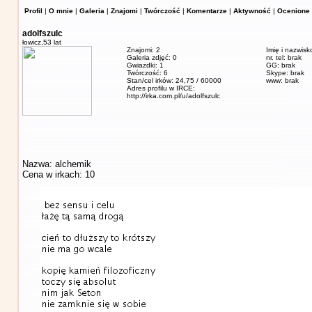
Profil
|
O mnie
|
Galeria
|
Znajomi
|
Twórczość
|
Komentarze
|
Aktywność
|
Ocenione 
adolfszulc
łowicz,
53 lat
Znajomi: 2
Imię i nazwisk
Galeria zdjęć: 0
nr. tel: brak
Gwiazdki: 1
GG: brak
Twórczość: 6
Skype: brak
Stan/cel irków: 24,75 / 60000
www: brak
Adres profilu w IRCE:
http://irka.com.pl/u/adolfszulc
Nazwa: alchemik
Cena w irkach: 10