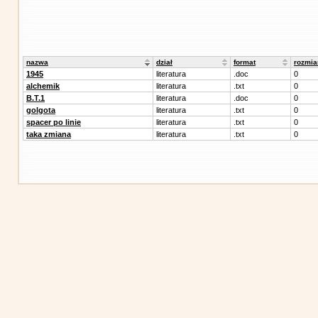
nazwa
dział
format
rozmia
1945
literatura
.doc
0
alchemik
literatura
.txt
0
B.T.1
literatura
.doc
0
golgota
literatura
.txt
0
spacer po linie
literatura
.txt
0
taka zmiana
literatura
.txt
0