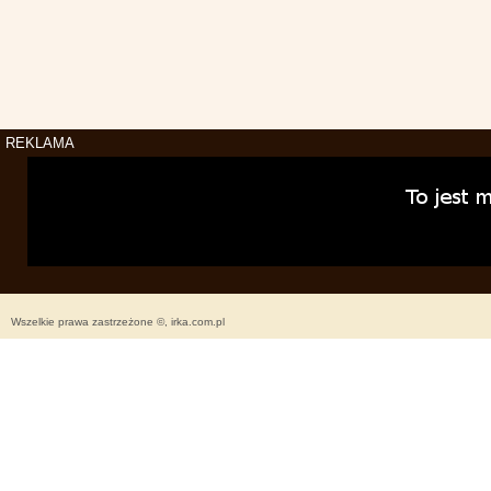
REKLAMA
Wszelkie prawa zastrzeżone ©, irka.com.pl