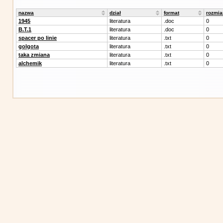
nazwa
dział
format
rozmia
1945
literatura
.doc
0
B.T.1
literatura
.doc
0
spacer po linie
literatura
.txt
0
golgota
literatura
.txt
0
taka zmiana
literatura
.txt
0
alchemik
literatura
.txt
0