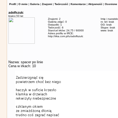
Profil
|
O mnie
|
Galeria
|
Znajomi
|
Twórczość
|
Komentarze
|
Aktywność
|
Ocenione 
adolfszulc
łowicz,
53 lat
Znajomi: 2
Imię i nazwisk
Galeria zdjęć: 0
nr. tel: brak
Gwiazdki: 1
GG: brak
Twórczość: 6
Skype: brak
Stan/cel irków: 24,75 / 60000
www: brak
Adres profilu w IRCE:
http://irka.com.pl/u/adolfszulc
Nazwa: spacer po linie
Cena w irkach: 10