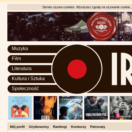
Serwis używa cookies. Wyrażasz zgodę na używanie cookie, zg
Muzyka
Film
Literatura
Kultura i Sztuka
Społeczność
Mój profil
Użytkownicy
Rankingi
Konkursy
Patronaty