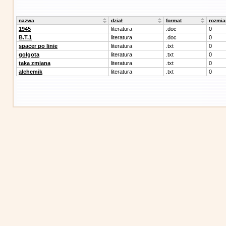
nazwa
dział
format
rozmia
1945
literatura
.doc
0
B.T.1
literatura
.doc
0
spacer po linie
literatura
.txt
0
golgota
literatura
.txt
0
taka zmiana
literatura
.txt
0
alchemik
literatura
.txt
0