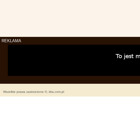
REKLAMA
Wszelkie prawa zastrzeżone ©, irka.com.pl