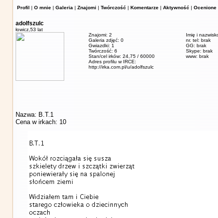
Profil
|
O mnie
|
Galeria
|
Znajomi
|
Twórczość
|
Komentarze
|
Aktywność
|
Ocenione 
adolfszulc
łowicz,
53 lat
Znajomi: 2
Imię i nazwisk
Galeria zdjęć: 0
nr. tel: brak
Gwiazdki: 1
GG: brak
Twórczość: 6
Skype: brak
Stan/cel irków: 24,75 / 60000
www: brak
Adres profilu w IRCE:
http://irka.com.pl/u/adolfszulc
Nazwa: B.T.1
Cena w irkach: 10