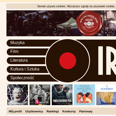
Serwis używa cookies. Wyrażasz zgodę na używanie cookie, zg
Muzyka
Film
Literatura
Kultura i Sztuka
Społeczność
Mój profil
Użytkownicy
Rankingi
Konkursy
Patronaty