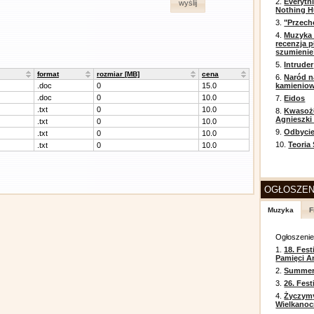
2.
Everyth
wyślij
Nothing H
3.
"Przech
4.
Muzyka 
recenzja p
szumienie
5.
Intruder
format
rozmiar [MB]
cena
6.
Naród n
.doc
0
15.0
kamienio
.doc
0
10.0
7.
Eidos
.txt
0
10.0
8.
Kwasożł
Agnieszki
.txt
0
10.0
9.
Odbycie
.txt
0
10.0
10.
Teoria
.txt
0
10.0
OGŁOSZEN
Muzyka
F
Ogłoszeni
1.
18. Fest
Pamięci A
2.
Summer 
3.
26. Fes
4.
Życzym
Wielkanoc