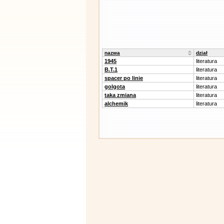
nazwa
dział
1945
literatura
B.T.1
literatura
spacer po linie
literatura
golgota
literatura
taka zmiana
literatura
alchemik
literatura