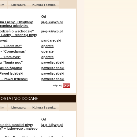
ilm
Literatura
Kultura i sztuka
Od
 na Lachy „Obłąkany
ja-g-k@wp.pl
premiera teledysku
odzień o wschodzie”
ja-g-k@wp.pl
 Lachy – recenzja płyty
lować
pandaredski
 - "Libera me"
operate
e - "Comedamus"
operate
- "Rara avis"
operate
u "Tamta noc"
pawelizdebski
nki na żądanie
pawelizdebski
 Paweł Izdebski
pawelizdebski
 - Paweł Izdebski
pawelizdebski
więcej
 OSTATNIO DODANE
ilm
Literatura
Kultura i sztuka
Od
a debiutanckiej płyty
ja-g-k@wp.pl
lia” – ludowego „małego