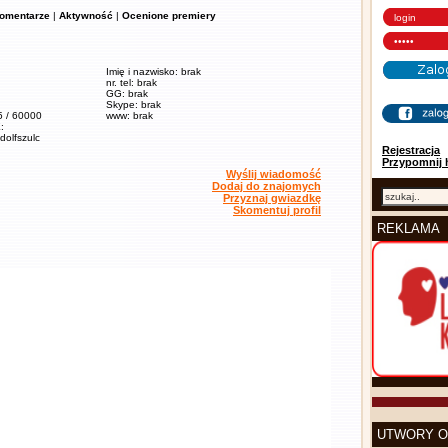
omentarze
|
Aktywność
|
Ocenione premiery
Imię i nazwisko: brak
nr. tel: brak
GG: brak
Skype: brak
5 / 60000
www: brak
:
adolfszulc
Rejestracja
Przypomnij 
Wyślij wiadomość
Dodaj do znajomych
Przyznaj gwiazdkę
Skomentuj profil
REKLAMA
UTWORY O