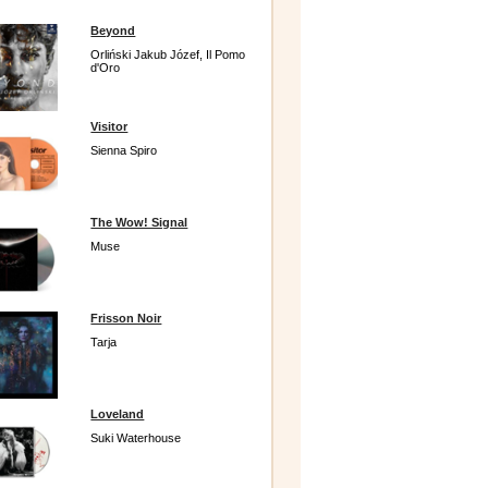
Beyond
Orliński Jakub Józef, Il Pomo
d'Oro
Visitor
Sienna Spiro
The Wow! Signal
Muse
Frisson Noir
Tarja
Loveland
Suki Waterhouse