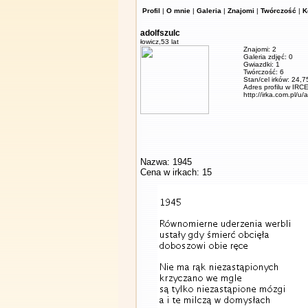
Profil
|
O mnie
|
Galeria
|
Znajomi
|
Twórczość
|
K
adolfszulc
łowicz,
53 lat
Znajomi: 2
Galeria zdjęć: 0
Gwiazdki: 1
Twórczość: 6
Stan/cel irków: 24,7
Adres profilu w IRCE
http://irka.com.pl/u/
Nazwa: 1945
Cena w irkach: 15