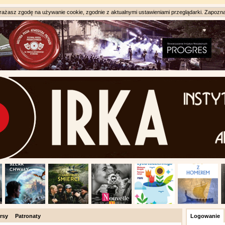
ażasz zgodę na używanie cookie, zgodnie z aktualnymi ustawieniami przeglądarki. Zapozna
rsy
Patronaty
Logowanie