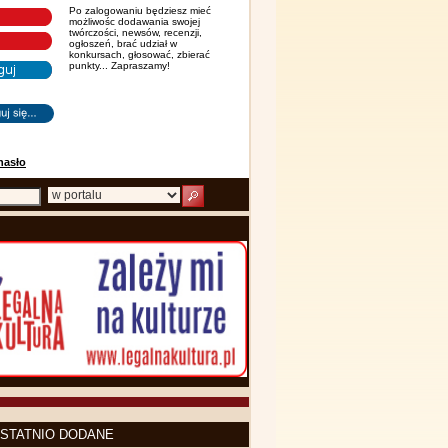
Po zalogowaniu będziesz mieć
możliwośc dodawania swojej
twórczości, newsów, recenzji,
ogłoszeń, brać udział w
konkursach, głosować, zbierać
punkty... Zapraszamy!
hasło
STATNIO DODANE