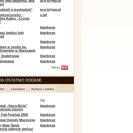
ing Was Beautiful, and
ja-g-k@wp.pl
urt
odzień o wschodzie"
ja-g-k@wp.pl
sprzeczności –
o.laf
łyty Kaliny „Czyste
”
blackrose
asz bardzo lubi
blackrose
wać
blackrose
opy w studiu im.
blackrose
 Osieckiej w Warszawie
 Szaleństwa
blackrose
 Splątania
blackrose
więcej
IA OSTATNIO DODANE
ilm
Literatura
Kultura i sztuka
e
Od
iwal „Serca Bicie”
blackrose
ndrzeja Zauchy
Fall Festival 2026
blackrose
tiwal Ogrody Muzyczne
blackrose
y Wam Świąt
blackrose
nych pełnych słońca!