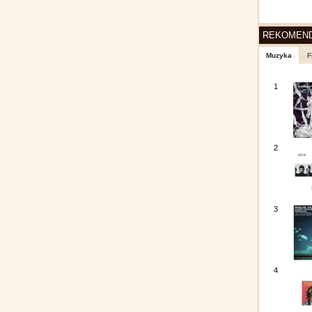
REKOMEN
Muzyka
F
1
2
3
4