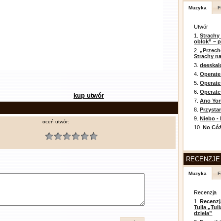
Muzyka
F
Utwór
1.
Strachy
obłok” – 
2.
„Przech
Strachy na
3.
deeska
4.
Operate
5.
Operat
6.
Operate 
kup utwór
7.
Ano Yor
8.
Przysta
9.
Niebo -
oceń utwór:
10.
No Cóż
RECENZJE
Muzyka
F
Recenzja
1.
Recenzj
Tulia „Tu
dzieła”