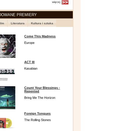
więcej
DOWANE PREMIERY
ilm
Literatura
Kultura i sztuka
Come This Madness
Europe
ACT III
Kasabian
Count Your Blessings -
Repented
Bring Me The Horizon
Foreign Tongues
The Rolling Stones