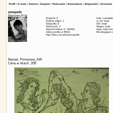
Profil
|
O mnie
|
Galeria
|
Znajomi
|
Twórczość
|
Komentarze
|
Aktywność
|
Ocenione 
annapolis
Warszawa,
36 lat
Znajomi: 0
Imię i nazwis
Galeria zdjęć: 1
nr. tel: brak
Gwiazdki: 0
GG: brak
Twórczość: 2
Skype: brak
Stan/cel irków: 0 / 90000
www: http://a
Adres profilu w IRCE:
film.blogspot.
http://irka.com.pl/u/annapolis
Nazwa: Primavera_AW
Cena w irkach: 200