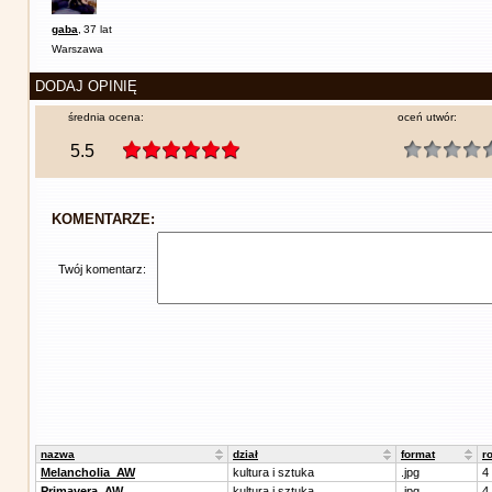
gaba
,
37 lat
Warszawa
DODAJ OPINIĘ
średnia ocena:
oceń utwór:
5.5
KOMENTARZE:
Twój komentarz:
nazwa
dział
format
r
Melancholia_AW
kultura i sztuka
.jpg
4
Primavera_AW
kultura i sztuka
.jpg
4