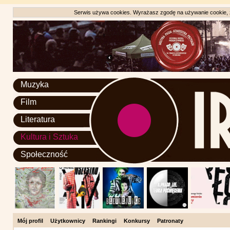
Serwis używa cookies. Wyrażasz zgodę na używanie cookie, zg
Muzyka
Film
Literatura
Kultura i Sztuka
Społeczność
Mój profil
Użytkownicy
Rankingi
Konkursy
Patronaty