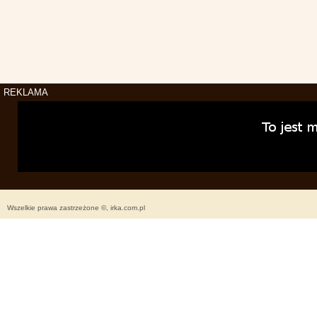
REKLAMA
Wszelkie prawa zastrzeżone ©, irka.com.pl