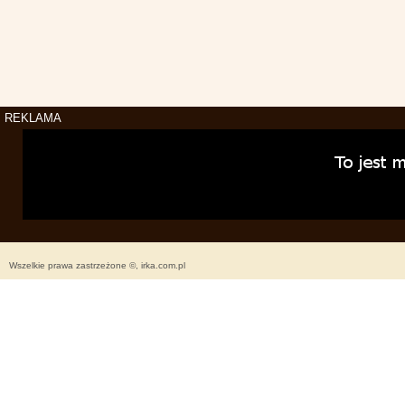
REKLAMA
Wszelkie prawa zastrzeżone ©, irka.com.pl