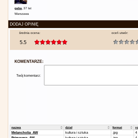
gaba
,
37 lat
Warszawa
DODAJ OPINIĘ
średnia ocena:
oceń utwór:
5.5
KOMENTARZE:
Twój komentarz:
nazwa
dział
format
r
Melancholia_AW
kultura i sztuka
.jpg
4
Primavera_AW
kultura i sztuka
.jpg
4