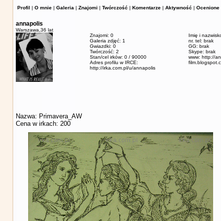
Profil
|
O mnie
|
Galeria
|
Znajomi
|
Twórczość
|
Komentarze
|
Aktywność
|
Ocenione 
annapolis
Warszawa,
36 lat
Znajomi: 0
Imię i nazwis
Galeria zdjęć: 1
nr. tel: brak
Gwiazdki: 0
GG: brak
Twórczość: 2
Skype: brak
Stan/cel irków: 0 / 90000
www: http://a
Adres profilu w IRCE:
film.blogspot.
http://irka.com.pl/u/annapolis
Nazwa: Primavera_AW
Cena w irkach: 200