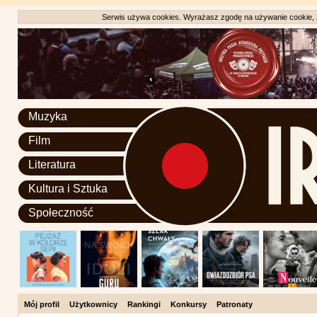
Serwis używa cookies. Wyrażasz zgodę na używanie cookie, zg
Muzyka
Film
Literatura
Kultura i Sztuka
Społeczność
Mój profil
Użytkownicy
Rankingi
Konkursy
Patronaty