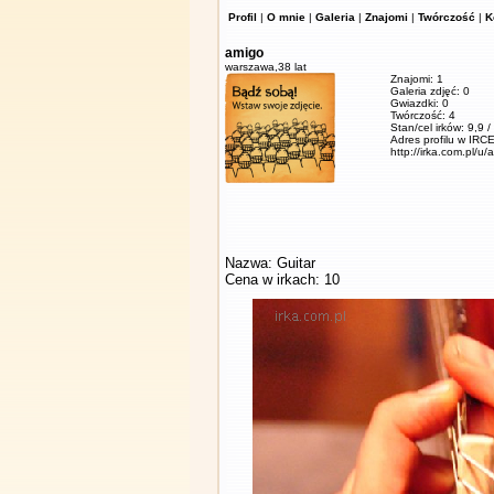
Profil
|
O mnie
|
Galeria
|
Znajomi
|
Twórczość
|
K
amigo
warszawa,
38 lat
Znajomi: 1
Galeria zdjęć: 0
Gwiazdki: 0
Twórczość: 4
Stan/cel irków: 9,9 
Adres profilu w IRCE
http://irka.com.pl/u/
Nazwa: Guitar
Cena w irkach: 10