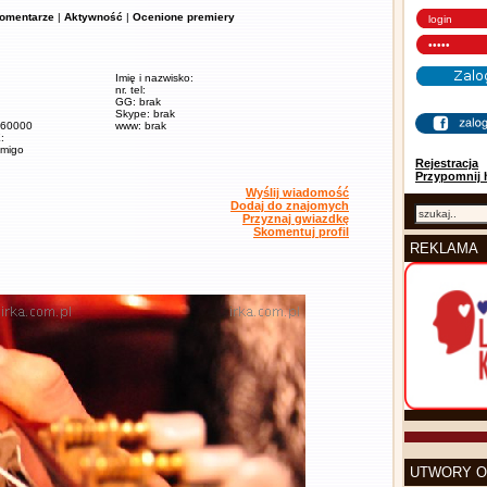
omentarze
|
Aktywność
|
Ocenione premiery
Imię i nazwisko:
nr. tel:
GG: brak
Skype: brak
/ 60000
www: brak
:
amigo
Rejestracja
Przypomnij 
Wyślij wiadomość
Dodaj do znajomych
Przyznaj gwiazdkę
Skomentuj profil
REKLAMA
UTWORY O