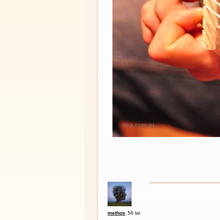
methos
,
56 lat