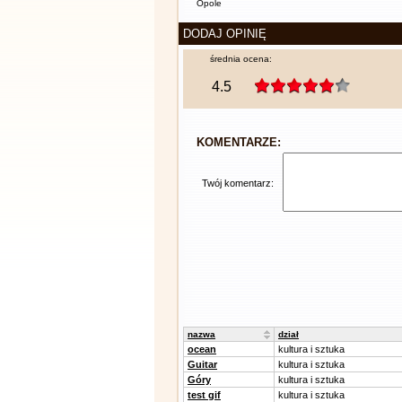
Opole
DODAJ OPINIĘ
średnia ocena:
4.5
KOMENTARZE:
Twój komentarz:
nazwa
dział
ocean
kultura i sztuka
Guitar
kultura i sztuka
Góry
kultura i sztuka
test gif
kultura i sztuka