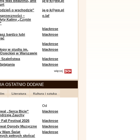
ing Was Beautiful, and
ja-g-k@wp.pl
urt
odzień o wschodzie"
ja-g-k@wp.pl
sprzeczności –
o.laf
łyty Kaliny „Czyste
”
blackrose
asz bardzo lubi
blackrose
wać
blackrose
opy w studiu im.
blackrose
 Osieckiej w Warszawie
 Szaleństwa
blackrose
 Splątania
blackrose
więcej
IA OSTATNIO DODANE
ilm
Literatura
Kultura i sztuka
e
Od
iwal „Serca Bicie”
blackrose
ndrzeja Zauchy
Fall Festival 2026
blackrose
tiwal Ogrody Muzyczne
blackrose
y Wam Świąt
blackrose
nych pełnych słońca!