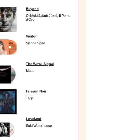
Beyond
Orliński Jakub Józef, Il Pomo
d'Oro
Visitor
Sienna Spiro
The Wow! Signal
Muse
Frisson Noir
Tarja
Loveland
Suki Waterhouse