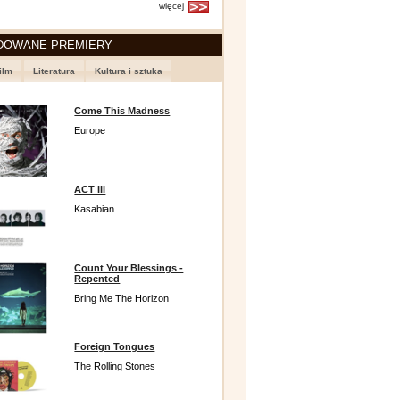
więcej
DOWANE PREMIERY
ilm
Literatura
Kultura i sztuka
Come This Madness
Europe
ACT III
Kasabian
Count Your Blessings -
Repented
Bring Me The Horizon
Foreign Tongues
The Rolling Stones