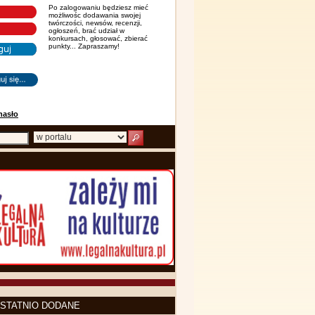
Po zalogowaniu będziesz mieć
możliwośc dodawania swojej
twórczości, newsów, recenzji,
ogłoszeń, brać udział w
konkursach, głosować, zbierać
punkty... Zapraszamy!
hasło
STATNIO DODANE