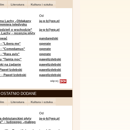
ilm
Literatura
Kultura i sztuka
Od
 na Lachy „Obłąkany
ja-g-k@wp.pl
premiera teledysku
odzień o wschodzie”
ja-g-k@wp.pl
 Lachy – recenzja płyty
lować
pandaredski
 - "Libera me"
operate
e - "Comedamus"
operate
- "Rara avis"
operate
u "Tamta noc"
pawelizdebski
nki na żądanie
pawelizdebski
 Paweł Izdebski
pawelizdebski
 - Paweł Izdebski
pawelizdebski
więcej
 OSTATNIO DODANE
ilm
Literatura
Kultura i sztuka
Od
a debiutanckiej płyty
ja-g-k@wp.pl
lia” – ludowego „małego