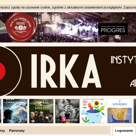
ażasz zgodę na używanie cookie, zgodnie z aktualnymi ustawieniami przeglądarki. Zapozna
rsy
Patronaty
Logowanie