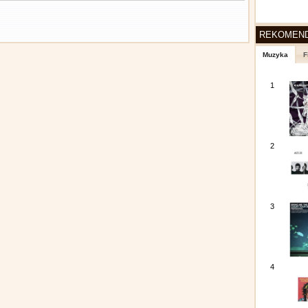
REKOMEN
Muzyka
F
1
2
3
4