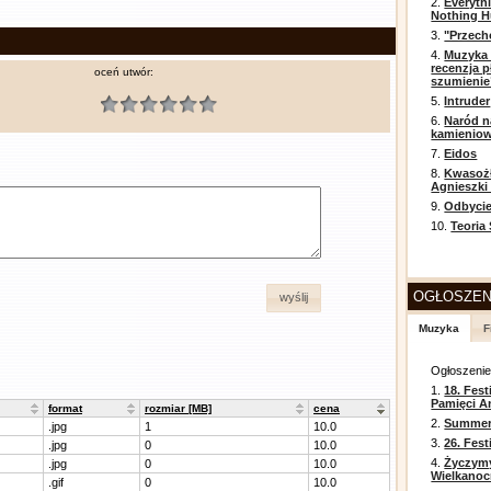
2.
Everyth
Nothing H
3.
"Przech
4.
Muzyka 
recenzja p
oceń utwór:
szumienie
5.
Intruder
6.
Naród n
kamienio
7.
Eidos
8.
Kwasożł
Agnieszki
9.
Odbycie
10.
Teoria
OGŁOSZEN
wyślij
Muzyka
F
Ogłoszeni
1.
18. Fest
Pamięci A
format
rozmiar [MB]
cena
2.
Summer 
.jpg
1
10.0
3.
26. Fes
.jpg
0
10.0
4.
Życzym
.jpg
0
10.0
Wielkanoc
.gif
0
10.0