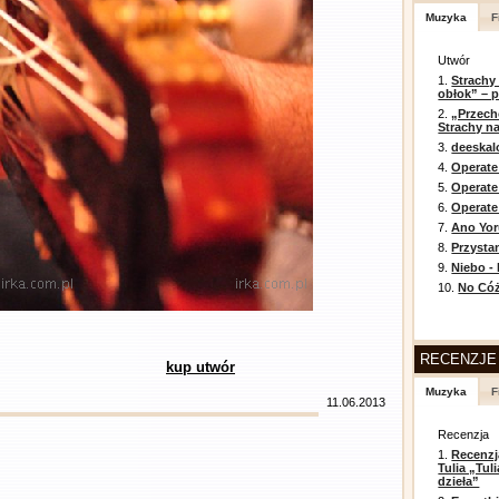
Muzyka
F
Utwór
1.
Strachy
obłok” – 
2.
„Przech
Strachy na
3.
deeska
4.
Operate
5.
Operat
6.
Operate 
7.
Ano Yor
8.
Przysta
9.
Niebo -
10.
No Cóż
RECENZJE
kup utwór
Muzyka
F
11.06.2013
Recenzja
1.
Recenzj
Tulia „Tu
dzieła”