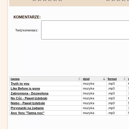
KOMENTARZE:
Twój komentarz:
nazwa
dział
format
Truth to you
muzyka
.mp3
Like Before is gone
muzyka
.mp3
Zabroniona - Dozwolona
muzyka
.mp3
No Cóż - Paweł Izdebski
muzyka
.mp3
Niebo - Paweł Izdebski
muzyka
.mp3
Przystanki na żądanie
muzyka
.mp3
Ano Yoru "Tamta noc"
muzyka
.mp3