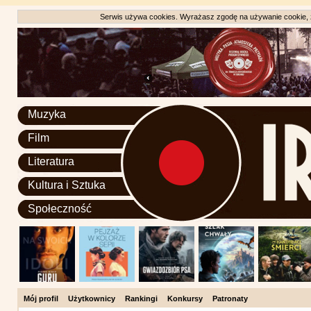
Serwis używa cookies. Wyrażasz zgodę na używanie cookie, zg
Muzyka
Film
Literatura
Kultura i Sztuka
Społeczność
Mój profil
Użytkownicy
Rankingi
Konkursy
Patronaty