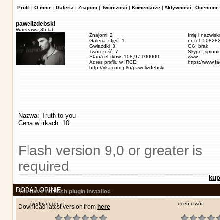
Profil
|
O mnie
|
Galeria
|
Znajomi
|
Twórczość
|
Komentarze
|
Aktywność
|
Ocenione 
pawelizdebski
Warszawa,
35 lat
Znajomi: 2
Imię i nazwisk
Galeria zdjęć: 1
nr. tel: 5082
Gwiazdki: 3
GG: brak
Twórczość: 7
Skype: spinn
Stan/cel irków: 108,9 / 100000
www:
Adres profilu w IRCE:
https://www.f
http://irka.com.pl/u/pawelizdebski
Nazwa: Truth to you
Cena w irkach: 10
Flash version 9,0 or greater is
required
kup
DODAJ OPINIĘ
You have no flash plugin installed
średnia ocena:
oceń utwór:
Download latest version from
here