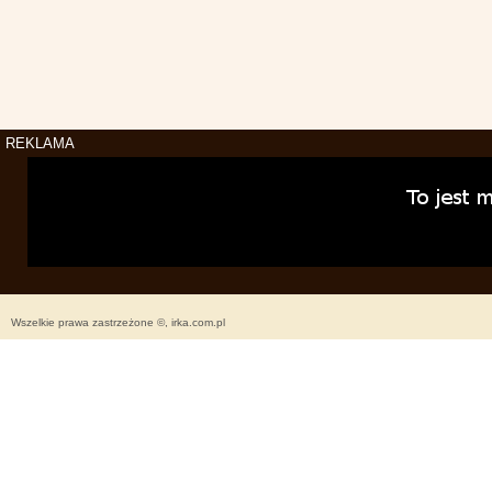
REKLAMA
Wszelkie prawa zastrzeżone ©, irka.com.pl