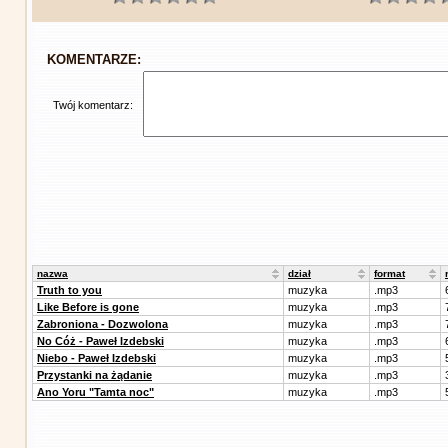
KOMENTARZE:
Twój komentarz:
nazwa
dział
format
Truth to you
muzyka
.mp3
Like Before is gone
muzyka
.mp3
Zabroniona - Dozwolona
muzyka
.mp3
No Cóż - Paweł Izdebski
muzyka
.mp3
Niebo - Paweł Izdebski
muzyka
.mp3
Przystanki na żądanie
muzyka
.mp3
Ano Yoru "Tamta noc"
muzyka
.mp3