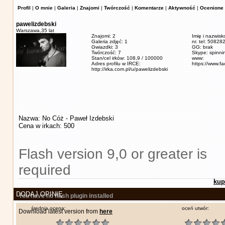
Profil
|
O mnie
|
Galeria
|
Znajomi
|
Twórczość
|
Komentarze
|
Aktywność
|
Ocenione 
pawelizdebski
Warszawa,
35 lat
Znajomi: 2
Imię i nazwisk
Galeria zdjęć: 1
nr. tel: 5082
Gwiazdki: 3
GG: brak
Twórczość: 7
Skype: spinn
Stan/cel irków: 108,9 / 100000
www:
Adres profilu w IRCE:
https://www.f
http://irka.com.pl/u/pawelizdebski
Nazwa: No Cóż - Paweł Izdebski
Cena w irkach: 500
Flash version 9,0 or greater is
required
kup
DODAJ OPINIĘ
You have no flash plugin installed
średnia ocena:
oceń utwór:
Download latest version from
here