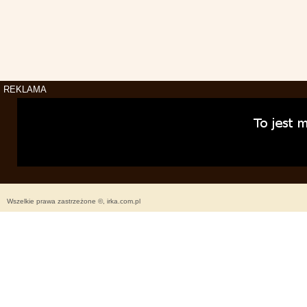
REKLAMA
Wszelkie prawa zastrzeżone ©, irka.com.pl