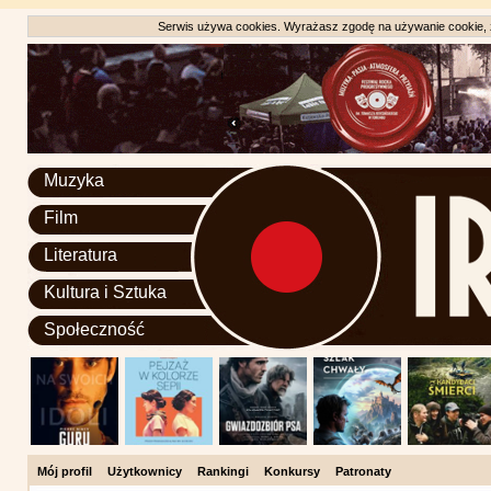
Serwis używa cookies. Wyrażasz zgodę na używanie cookie, zg
Muzyka
Film
Literatura
Kultura i Sztuka
Społeczność
Mój profil
Użytkownicy
Rankingi
Konkursy
Patronaty