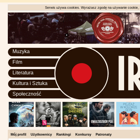
Serwis używa cookies. Wyrażasz zgodę na używanie cookie, zg
Muzyka
Film
Literatura
Kultura i Sztuka
Społeczność
Mój profil
Użytkownicy
Rankingi
Konkursy
Patronaty