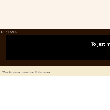
REKLAMA
Wszelkie prawa zastrzeżone ©, irka.com.pl