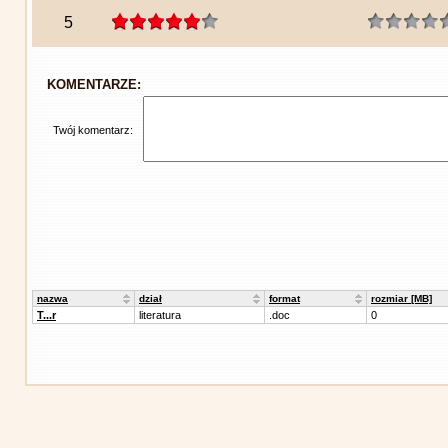
5
KOMENTARZE:
Twój komentarz:
nazwa
dział
format
rozmiar [MB]
T...r
literatura
.doc
0