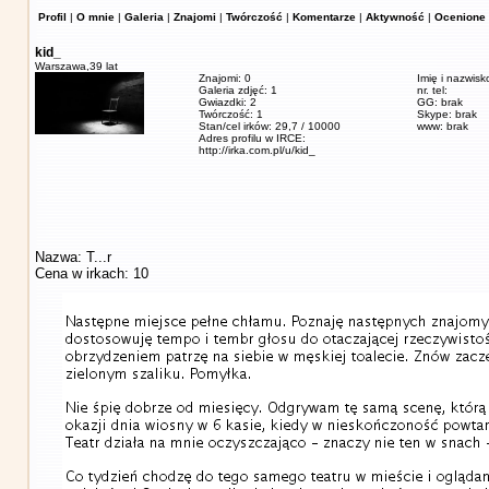
Profil
|
O mnie
|
Galeria
|
Znajomi
|
Twórczość
|
Komentarze
|
Aktywność
|
Ocenione 
kid_
Warszawa,
39 lat
Znajomi: 0
Imię i nazwisk
Galeria zdjęć: 1
nr. tel:
Gwiazdki: 2
GG: brak
Twórczość: 1
Skype: brak
Stan/cel irków: 29,7 / 10000
www: brak
Adres profilu w IRCE:
http://irka.com.pl/u/kid_
Nazwa: T...r
Cena w irkach: 10