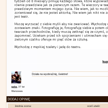
kup
Działa na wyobraźnię, świetne!
gaba
,
37 lat
Warszawa
DODAJ OPINIĘ
średnia ocena:
oceń utwór: