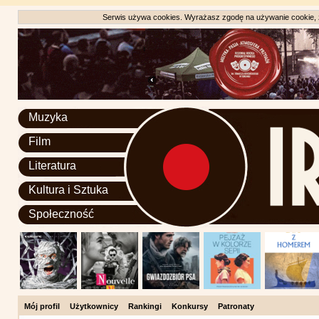
Serwis używa cookies. Wyrażasz zgodę na używanie cookie, zg
Muzyka
Film
Literatura
Kultura i Sztuka
Społeczność
Mój profil
Użytkownicy
Rankingi
Konkursy
Patronaty