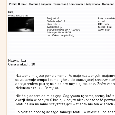
Profil
|
O mnie
|
Galeria
|
Znajomi
|
Twórczość
|
Komentarze
|
Aktywność
|
Ocenione 
kid_
Warszawa,
39 lat
Znajomi: 0
Imię i nazwisk
Galeria zdjęć: 1
nr. tel:
Gwiazdki: 2
GG: brak
Twórczość: 1
Skype: brak
Stan/cel irków: 29,7 / 10000
www: brak
Adres profilu w IRCE:
http://irka.com.pl/u/kid_
Nazwa: T...r
Cena w irkach: 10