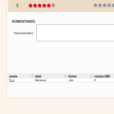
5
KOMENTARZE:
Twój komentarz:
nazwa
dział
format
rozmiar [MB]
T...r
literatura
.doc
0