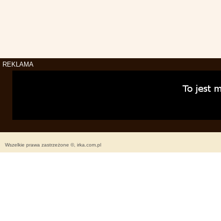
REKLAMA
Wszelkie prawa zastrzeżone ©, irka.com.pl