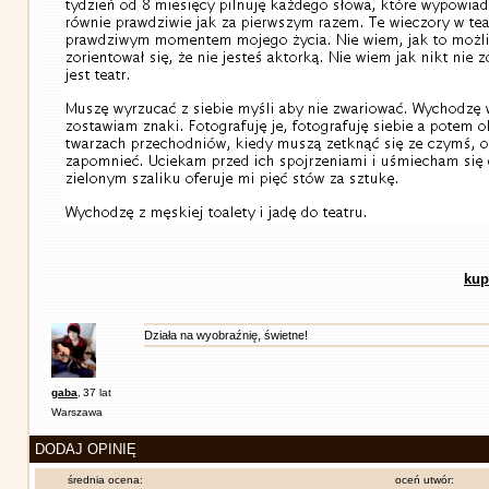
kup
Działa na wyobraźnię, świetne!
gaba
,
37 lat
Warszawa
DODAJ OPINIĘ
średnia ocena:
oceń utwór: