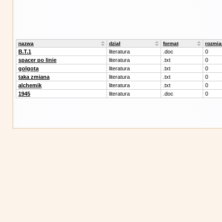
nazwa
dział
format
rozmia
B.T.1
literatura
.doc
0
spacer po linie
literatura
.txt
0
golgota
literatura
.txt
0
taka zmiana
literatura
.txt
0
alchemik
literatura
.txt
0
1945
literatura
.doc
0