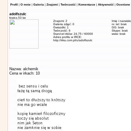
Profil
|
O mnie
|
Galeria
|
Znajomi
|
Twórczość
|
Komentarze
|
Aktywność
|
Ocenione 
adolfszulc
łowicz,
53 lat
Znajomi: 2
Imię i nazwisk
Galeria zdjęć: 0
nr. tel: brak
Gwiazdki: 1
GG: brak
Twórczość: 6
Skype: brak
Stan/cel irków: 24,75 / 60000
www: brak
Adres profilu w IRCE:
http://irka.com.pl/u/adolfszulc
Nazwa: alchemik
Cena w irkach: 10