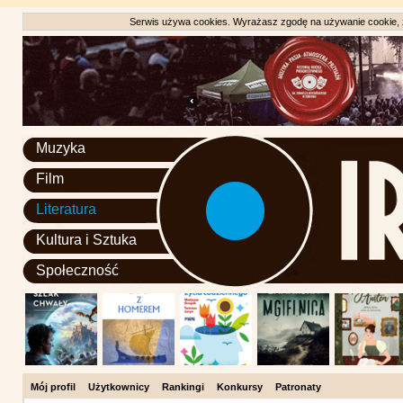
Serwis używa cookies. Wyrażasz zgodę na używanie cookie, zg
Muzyka
Film
Literatura
Kultura i Sztuka
Społeczność
Mój profil
Użytkownicy
Rankingi
Konkursy
Patronaty