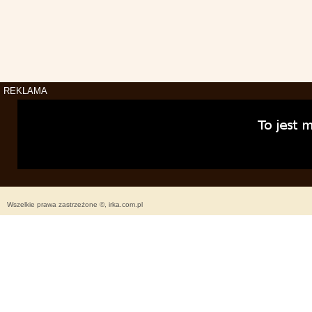
REKLAMA
Wszelkie prawa zastrzeżone ©, irka.com.pl