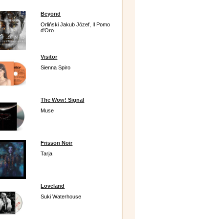
Beyond
Orliński Jakub Józef, Il Pomo
d'Oro
Visitor
Sienna Spiro
The Wow! Signal
Muse
Frisson Noir
Tarja
Loveland
Suki Waterhouse