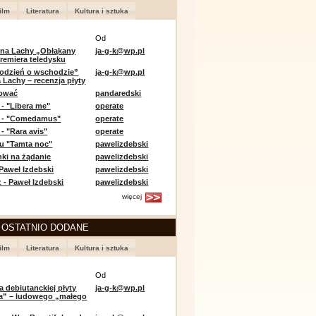
ilm
Literatura
Kultura i sztuka
Od
 na Lachy „Obłąkany
ja-g-k@wp.pl
premiera teledysku
odzień o wschodzie”
ja-g-k@wp.pl
 Lachy – recenzja płyty
lować
pandaredski
 - "Libera me"
operate
e - "Comedamus"
operate
- "Rara avis"
operate
u "Tamta noc"
pawelizdebski
nki na żądanie
pawelizdebski
 Paweł Izdebski
pawelizdebski
 - Paweł Izdebski
pawelizdebski
więcej
 OSTATNIO DODANE
ilm
Literatura
Kultura i sztuka
Od
a debiutanckiej płyty
ja-g-k@wp.pl
lia” – ludowego „małego