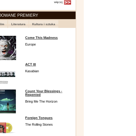
więcej
DOWANE PREMIERY
ilm
Literatura
Kultura i sztuka
Come This Madness
Europe
ACT III
Kasabian
Count Your Blessings -
Repented
Bring Me The Horizon
Foreign Tongues
The Rolling Stones