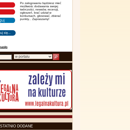
Po zalogowaniu będziesz mieć
możliwośc dodawania swojej
twórczości, newsów, recenzji,
ogłoszeń, brać udział w
konkursach, głosować, zbierać
punkty... Zapraszamy!
hasło
STATNIO DODANE