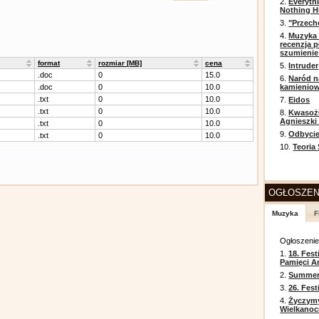
2.
Everyth
Nothing H
3.
"Przech
4.
Muzyka 
recenzja p
szumienie
format
rozmiar [MB]
cena
5.
Intruder
.doc
0
15.0
6.
Naród n
.doc
0
10.0
kamienio
.txt
0
10.0
7.
Eidos
.txt
0
10.0
8.
Kwasożł
Agnieszki
.txt
0
10.0
9.
Odbycie
.txt
0
10.0
10.
Teoria
OGŁOSZEN
Muzyka
F
Ogłoszeni
1.
18. Fest
Pamięci A
2.
Summer 
3.
26. Fes
4.
Życzym
Wielkanoc