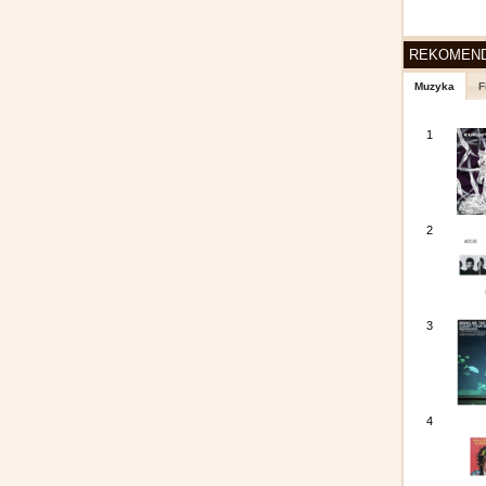
REKOMEN
Muzyka
F
1
2
3
4