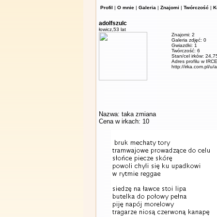
Profil
|
O mnie
|
Galeria
|
Znajomi
|
Twórczość
|
K
adolfszulc
łowicz,
53 lat
Znajomi: 2
Galeria zdjęć: 0
Gwiazdki: 1
Twórczość: 6
Stan/cel irków: 24,7
Adres profilu w IRCE
http://irka.com.pl/u/
Nazwa: taka zmiana
Cena w irkach: 10