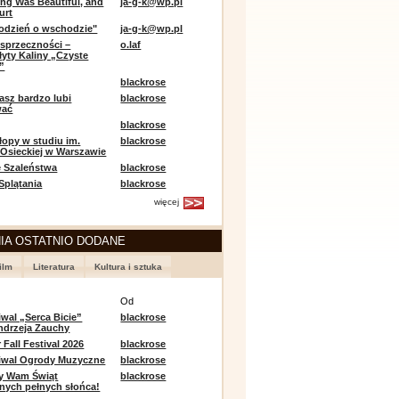
ing Was Beautiful, and
ja-g-k@wp.pl
urt
odzień o wschodzie"
ja-g-k@wp.pl
sprzeczności –
o.laf
łyty Kaliny „Czyste
”
blackrose
asz bardzo lubi
blackrose
wać
blackrose
opy w studiu im.
blackrose
 Osieckiej w Warszawie
 Szaleństwa
blackrose
 Splątania
blackrose
więcej
IA OSTATNIO DODANE
ilm
Literatura
Kultura i sztuka
e
Od
iwal „Serca Bicie”
blackrose
ndrzeja Zauchy
Fall Festival 2026
blackrose
tiwal Ogrody Muzyczne
blackrose
y Wam Świąt
blackrose
nych pełnych słońca!