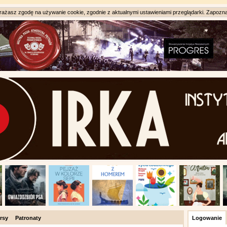
ażasz zgodę na używanie cookie, zgodnie z aktualnymi ustawieniami przeglądarki. Zapozna
rsy
Patronaty
Logowanie