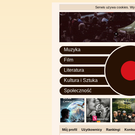
Serwis używa cookies. Wyr
Muzyka
Film
Literatura
Kultura i Sztuka
Społeczność
Mój profil
Użytkownicy
Rankingi
Konku