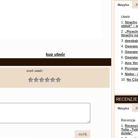
Muzyka
F
Utwór
1.
Strachy
obłok” – 
2.
„Przech
Strachy na
3.
deeska
4.
Operate
5.
Operat
kup utwór
6.
Operate 
7.
Ano Yor
8.
Przysta
oceń utwór:
9.
Niebo -
10.
No Cóż
RECENZJE
Muzyka
F
Recenzja
1.
Recenzj
Tulia „Tu
dzieła”
wyślij