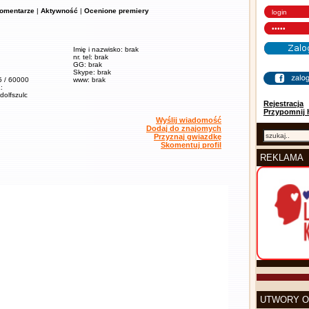
omentarze
|
Aktywność
|
Ocenione premiery
Imię i nazwisko: brak
nr. tel: brak
GG: brak
Skype: brak
5 / 60000
www: brak
:
adolfszulc
Rejestracja
Przypomnij 
Wyślij wiadomość
Dodaj do znajomych
Przyznaj gwiazdkę
Skomentuj profil
REKLAMA
UTWORY O