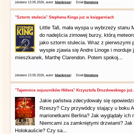
(dodano 13.05.2026, autor:
blackrose
)
Dział
literatura
"Sztorm stulecia" Stephena Kinga już w księgarniach
Little Tall, mała wyspa u wybrzeży stanu 
do nadejścia zimowej burzy, którą meteor
jako sztorm stulecia. Wraz z pierwszymi 
wyspie zjawia się Andre Linoge i morduje 
mieszkanek, Marthę Clarendon. Potem spokoj...
(dodano 13.05.2026, autor:
blackrose
)
Dział
literatura
"Tajemnice sojuszników Hitlera" Krzysztofa Drozdowskiego już.
Jakie państwa zdecydowały się opowiedzie
Rzeszy? Czy przywódcy stający u boku Ado
marionetkami Berlina? Jak wyglądały ich r
Niemcami za zamkniętymi drzwiami? Jak w
Holokauście? Czy sa...