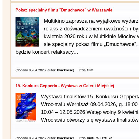
Pokaz specjalny filmu "Dmuchawce" w Warszawie
Multikino zaprasza na wyjątkowe wydarze
relaks z doświadczeniem uważności i byci
kwietnia 2026 roku w Multikinie Młociny
się specjalny pokaz filmu „Dmuchawce”
będzie koncert relaksacy...
(dodano 05.04.2026, autor:
blackrose
)
Dział
film
15. Konkurs Gepperta - Wystawa w Galerii Miejskiej
Wystawa finalistów 15. Konkursu Geppert
Wrocławiu Wernisaż 09.04.2026, g. 18:0
10.04 – 12.05.2026 Wstęp wolny 9 kwietnia
Wrocławiu otworzy się wystawa finalistów
(dodano 05.04.2026, autor:
blackrose
)
Dział
kultura i sztuka