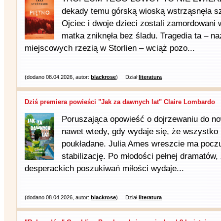
dekady temu górską wioską wstrząsnęła sz
Ojciec i dwoje dzieci zostali zamordowan
matka zniknęła bez śladu. Tragedia ta – n
miejscowych rzezią w Storlien – wciąż pozo...
(dodano 08.04.2026, autor:
blackrose
)
Dział
literatura
Dziś premiera powieści "Jak za dawnych lat" Claire Lombardo
Poruszająca opowieść o dojrzewaniu do n
nawet wtedy, gdy wydaje się, że wszystko
poukładane. Julia Ames wreszcie ma poczu
stabilizację. Po młodości pełnej dramatów, 
desperackich poszukiwań miłości wydaje...
(dodano 08.04.2026, autor:
blackrose
)
Dział
literatura