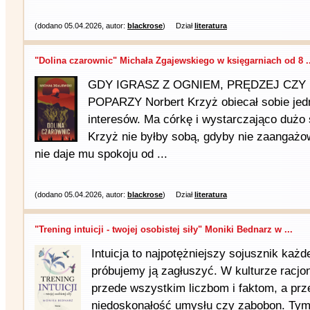
(dodano 05.04.2026, autor:
blackrose
)
Dział
literatura
"Dolina czarownic" Michała Zgajewskiego w księgarniach od 8 ..
GDY IGRASZ Z OGNIEM, PRĘDZEJ CZY 
POPARZY Norbert Krzyż obiecał sobie jed
interesów. Ma córkę i wystarczająco dużo 
Krzyż nie byłby sobą, gdyby nie zaangażow
nie daje mu spokoju od ...
(dodano 05.04.2026, autor:
blackrose
)
Dział
literatura
"Trening intuicji - twojej osobistej siły" Moniki Bednarz w ...
Intuicja to najpotężniejszy sojusznik każd
próbujemy ją zagłuszyć. W kulturze racjo
przede wszystkim liczbom i faktom, a prz
niedoskonałość umysłu czy zabobon. Tym