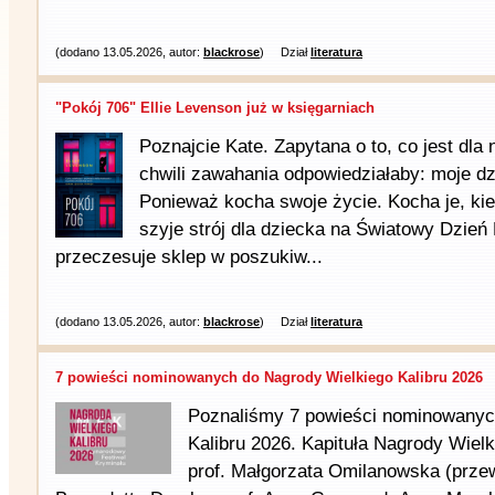
(dodano 13.05.2026, autor:
blackrose
)
Dział
literatura
"Pokój 706" Ellie Levenson już w księgarniach
Poznajcie Kate. Zapytana o to, co jest dla 
chwili zawahania odpowiedziałaby: moje dz
Ponieważ kocha swoje życie. Kocha je, ki
szyje strój dla dziecka na Światowy Dzień 
przeczesuje sklep w poszukiw...
(dodano 13.05.2026, autor:
blackrose
)
Dział
literatura
7 powieści nominowanych do Nagrody Wielkiego Kalibru 2026
Poznaliśmy 7 powieści nominowanyc
Kalibru 2026. Kapituła Nagrody Wielk
prof. Małgorzata Omilanowska (przew