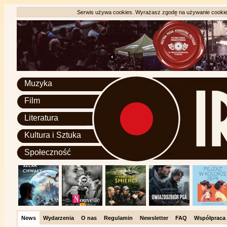
Serwis używa cookies. Wyrażasz zgodę na używanie cookie, 
Muzyka
Film
Literatura
Kultura i Sztuka
Społeczność
News
Wydarzenia
O nas
Regulamin
Newsletter
FAQ
Współpraca