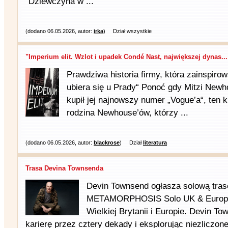
"Dziewczyna w ...
(dodano 06.05.2026, autor:
irka
)
Dział wszystkie
"Imperium elit. Wzlot i upadek Condé Nast, największej dynas...
Prawdziwa historia firmy, która zainspiro
ubiera się u Prady“ Ponoć gdy Mitzi Newh
kupił jej najnowszy numer „Vogue’a“, ten k
rodzina Newhouse’ów, którzy ...
(dodano 06.05.2026, autor:
blackrose
)
Dział
literatura
Trasa Devina Townsenda
Devin Townsend ogłasza solową tras
METAMORPHOSIS Solo UK & Europe
Wielkiej Brytanii i Europie. Devin T
karierę przez cztery dekady i eksplorując niezliczone