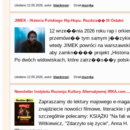
(dodano 12.05.2026, autor:
blackrose
)
Dział
muzyka
JIMEK - Historia Polskiego Hip-Hopu. Rozdzia�� III Ostatni
12 wrze��nia 2026 roku rap i orkies
przemówi�� tym samym j��zyk
wtedy JIMEK powróci na warszawski
aby zamkn���� projekt „Historia 
Po dwóch widowiskach, które zatrz��s��y polsk
(dodano 12.05.2026, autor:
blackrose
)
Dział
muzyka
Newsletter Instytutu Rozwoju Kultury Alternatywnej IRKA.com...
Zapraszamy do lektury majowego e-maga
znajdziecie nowości filmowe, literackie i
szczególnie polecamy: KSIĄŻKI "Na fali
Witkiewicz, "Zdarzyło się życie", Anna H