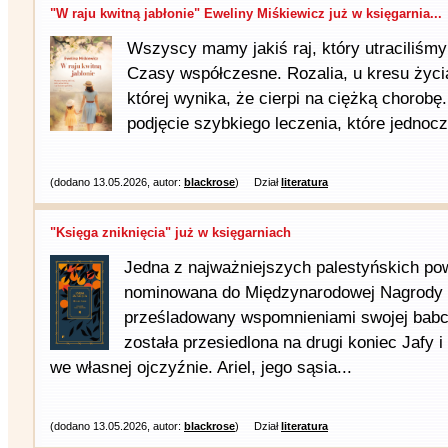
"W raju kwitną jabłonie" Eweliny Miśkiewicz już w księgarnia...
Wszyscy mamy jakiś raj, który utraciliśmy
Czasy współczesne. Rozalia, u kresu życi
której wynika, że cierpi na ciężką chorobę
podjęcie szybkiego leczenia, które jednocz
(dodano 13.05.2026, autor:
blackrose
)
Dział
literatura
"Księga zniknięcia" już w księgarniach
Jedna z najważniejszych palestyńskich powi
nominowana do Międzynarodowej Nagrody B
prześladowany wspomnieniami swojej babci
została przesiedlona na drugi koniec Jafy i
we własnej ojczyźnie. Ariel, jego sąsia...
(dodano 13.05.2026, autor:
blackrose
)
Dział
literatura