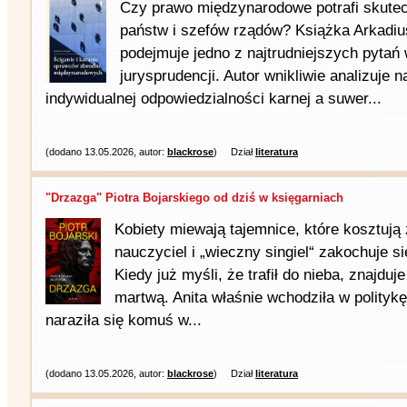
Czy prawo międzynarodowe potrafi skutec
państw i szefów rządów? Książka Arkadi
podejmuje jedno z najtrudniejszych pytań
jurysprudencji. Autor wnikliwie analizuje 
indywidualnej odpowiedzialności karnej a suwer...
(dodano 13.05.2026, autor:
blackrose
)
Dział
literatura
"Drzazga" Piotra Bojarskiego od dziś w księgarniach
Kobiety miewają tajemnice, które kosztują
nauczyciel i „wieczny singiel“ zakochuje si
Kiedy już myśli, że trafił do nieba, znajdu
martwą. Anita właśnie wchodziła w politykę
naraziła się komuś w...
(dodano 13.05.2026, autor:
blackrose
)
Dział
literatura