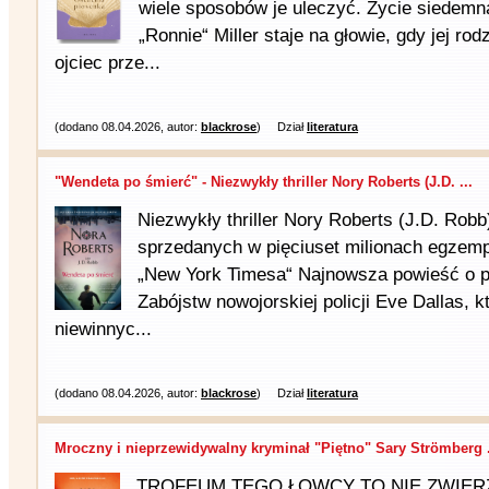
wiele sposobów je uleczyć. Życie siedemna
„Ronnie“ Miller staje na głowie, gdy jej ro
ojciec prze...
(dodano 08.04.2026, autor:
blackrose
)
Dział
literatura
"Wendeta po śmierć" - Niezwykły thriller Nory Roberts (J.D. ...
Niezwykły thriller Nory Roberts (J.D. Robb
sprzedanych w pięciuset milionach egzempl
„New York Timesa“ Najnowsza powieść o p
Zabójstw nowojorskiej policji Eve Dallas, k
niewinnyc...
(dodano 08.04.2026, autor:
blackrose
)
Dział
literatura
Mroczny i nieprzewidywalny kryminał "Piętno" Sary Strömberg .
TROFEUM TEGO ŁOWCY TO NIE ZWIER