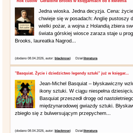
"Rok cudów" Geraldine Brooks w księgarniach od 8 kwietnia
Jedna wioska. Jedna decyzja. Cena: życie
chwieje się w posadach: Anglię pustoszy 
wielki pożar, a wojna z Holandią zbiera sw
świata górskiej wiosce zaraza staje u pr
Brooks, laureatka Nagrod...
(dodano 08.04.2026, autor:
blackrose
)
Dział
literatura
"Basquiat. Życie i dziedzictwo legendy sztuki" już w księgar...
Jean-Michel Basquiat – błyskawiczny wzl
ikony sztuki. W ciągu niespełna dziesięci
Basquiat przeszedł drogę od nastoletniego 
międzynarodowej gwiazdy sztuki. Błyska
zbiegło się z bulwersującym przepychem...
(dodano 08.04.2026, autor:
blackrose
)
Dział
literatura