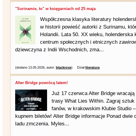
"Surinamie, to" w księgarniach od 25 maja
Współczesna klasyka literatury holenders
w historii powieść autorki z Surinamu, któ
Holandii. Lata 50. XX wieku, holenderska 
centrum społecznych i etnicznych zawirow
dziewczyna z Indii Wschodnich, zma...
(dodano 13.05.2026, autor:
blackrose
)
Dział
literatura
Alter Bridge powrócą latem!
Już 17 czerwca Alter Bridge wracają
trasy What Lies Within. Zagraj sztuk
fanów, w krakowskim Klubie Studio – 
kupnem biletów! Alter Bridge informacje Ponad dwie 
ladu zmczenia. Myles...