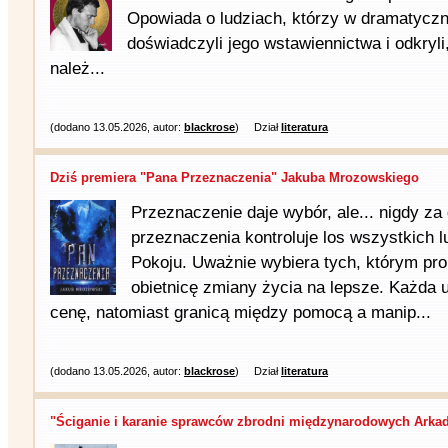
Opowiada o ludziach, którzy w dramatyc
doświadczyli jego wstawiennictwa i odkryli
należ...
(dodano 13.05.2026, autor:
blackrose
)
Dział
literatura
Dziś premiera "Pana Przeznaczenia" Jakuba Mrozowskiego
Przeznaczenie daje wybór, ale... nigdy za
przeznaczenia kontroluje los wszystkich l
Pokoju. Uważnie wybiera tych, którym pro
obietnicę zmiany życia na lepsze. Każda
cenę, natomiast granicą między pomocą a manip...
(dodano 13.05.2026, autor:
blackrose
)
Dział
literatura
"Ściganie i karanie sprawców zbrodni międzynarodowych Arkadi