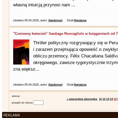
własną intuicją przynosi nam ...
(dodano 05.04.2026, autor:
blackrose
)
Dział
literatura
"Czerwony kwiecień" Santiago Roncagliolo w księgarniach od 7.
Thriller polityczny rozgrywający się w P
i zarazem przejmująca opowieść o zwykłyc
obliczu przemocy. Félix Chacaltana Saldív
okręgowego, zawsze rygorystycznie trzyma
zna większ...
(dodano 05.04.2026, autor:
blackrose
)
Dział
literatura
strona:
« poprzednia dziesiątka
11
12
13
14
15
przejdź do strony
REKLAMA