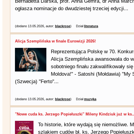
Bernadetta Darska, prof. Anna Gemra, dr Anna March
ogłasza nominacje do dwudziestej trzeciej edycji...
(dodano 13.05.2026, autor:
blackrose
)
Dział
literatura
Alicja Szemplińska w finale Eurowizji 2026!
Reprezentująca Polskę w 70. Konkurs
Alicja Szemplińska awansowała do wi
sobotniego finału zakwalifikowały się
Moldova!" - Satoshi (Mołdawia) "My S
(Szwecja) "Ferto"...
(dodano 13.05.2026, autor:
blackrose
)
Dział
muzyka
"Nowe cuda ks. Jerzego Popiełuszki" Mileny Kindziuk już w ks..
To historie, które wydają się niemożliwe. 
szlakiem cudów bł. ks. Jerzego Popiełuszki