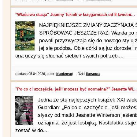
"Właściwa stacja" Joanny Tekieli w księgarniach od 8 kwietni...
NAJPIĘKNIEJSZE ZMIANY ZACZYNAJĄ 
SPRÓBOWAĆ JESZCZE RAZ. Wanda po ro
powoli przyzwyczaja się do nowego stylu ż
jej się podoba. Obie córki są już dorosłe 
ona uczy się słuchać siebie i swoich potrzeb....
(dodano 05.04.2026, autor:
blackrose
)
Dział
literatura
"Po co ci szczęście, jeśli możesz być normalna?" Jeanette Wi...
Jedna ze stu najlepszych książek XXI wiek
Guardian“ „Po co ci szczęście, jeśli może
słyszy od matki Jeanette Winterson jesieni
oznajmia, że jest lesbijką. Nastolatka staj
zostać w do...