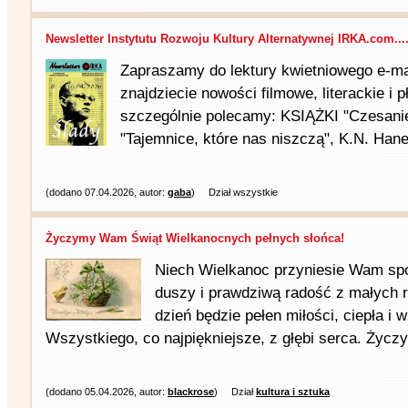
Newsletter Instytutu Rozwoju Kultury Alternatywnej IRKA.com...
Zapraszamy do lektury kwietniowego e-m
znajdziecie nowości filmowe, literackie i
szczególnie polecamy: KSIĄŻKI "Czesanie
"Tajemnice, które nas niszczą", K.N. Hane
(dodano 07.04.2026, autor:
gaba
)
Dział wszystkie
Życzymy Wam Świąt Wielkanocnych pełnych słońca!
Niech Wielkanoc przyniesie Wam spok
duszy i prawdziwą radość z małych 
dzień będzie pełen miłości, ciepła i
Wszystkiego, co najpiękniejsze, z głębi serca. Życz
(dodano 05.04.2026, autor:
blackrose
)
Dział
kultura i sztuka