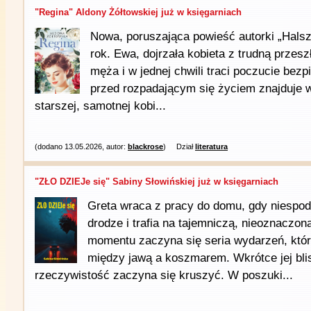
"Regina" Aldony Żółtowskiej już w księgarniach
Nowa, poruszająca powieść autorki „Hals
rok. Ewa, dojrzała kobieta z trudną przes
męża i w jednej chwili traci poczucie bez
przed rozpadającym się życiem znajduje 
starszej, samotnej kobi...
(dodano 13.05.2026, autor:
blackrose
)
Dział
literatura
"ZŁO DZIEJe się" Sabiny Słowińskiej już w księgarniach
Greta wraca z pracy do domu, gdy niespod
drodze i trafia na tajemniczą, nieoznaczon
momentu zaczyna się seria wydarzeń, któr
między jawą a koszmarem. Wkrótce jej blis
rzeczywistość zaczyna się kruszyć. W poszuki...