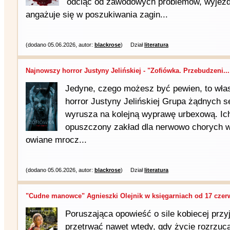
odciąć od zawodowych problemów, wyjeż
angażuje się w poszukiwania zagin...
(dodano 05.06.2026, autor:
blackrose
)
Dział
literatura
Najnowszy horror Justyny Jelińskiej - "Zofiówka. Przebudzeni...
Jedyne, czego możesz być pewien, to wła
horror Justyny Jelińskiej Grupa żądnych s
wyrusza na kolejną wypra­wę urbexową. Ich
opuszczony zakład dla nerwowo chorych 
owiane mrocz...
(dodano 05.06.2026, autor:
blackrose
)
Dział
literatura
"Cudne manowce" Agnieszki Olejnik w księgarniach od 17 czerw
Poruszająca opowieść o sile kobiecej przyja
przetrwać nawet wtedy, gdy życie rozrzuca