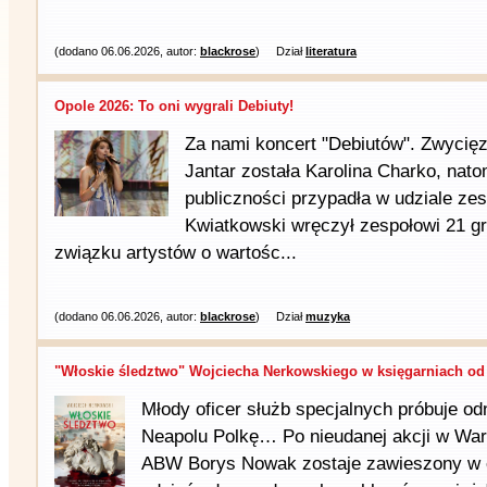
(dodano 06.06.2026, autor:
blackrose
)
Dział
literatura
Opole 2026: To oni wygrali Debiuty!
Za nami koncert "Debiutów". Zwycię
Jantar została Karolina Charko, nat
publiczności przypadła w udziale ze
Kwiatkowski wręczył zespołowi 21 g
związku artystów o wartośc...
(dodano 06.06.2026, autor:
blackrose
)
Dział
muzyka
"Włoskie śledztwo" Wojciecha Nerkowskiego w księgarniach od 
Młody oficer służb specjalnych próbuje od
Neapolu Polkę… Po nieudanej akcji w War
ABW Borys Nowak zostaje zawieszony w 