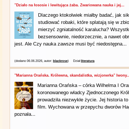
"Działo na łososie i lewitująca żaba. Zwariowana nauka i jej...
Dlaczego ktokolwiek miałby badać, jak sik
studiować robaki, które splatają się w zb
mierzyć zgniatalność karalucha? Wszystk
bezsensownie, niedorzecznie, a nawet ob
jest. Ale Czy nauka zawsze musi być niedostępna...
(dodano 06.06.2026, autor:
blackrose
)
Dział
literatura
"Marianna Orańska. Królewna, skandalistka, wizjonerka" Iwony..
Marianna Orańska – córka Wilhelma I Ora
koronowanego władcy Zjednoczonego Król
prowadziła niezwykłe życie. Jej historia t
film. Wychowana w przepychu dworów Hagi
poznała...