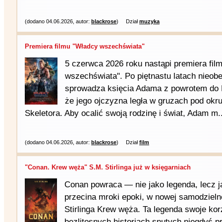
(dodano 04.06.2026, autor:
blackrose
)
Dział
muzyka
Premiera filmu "Władcy wszechświata"
5 czerwca 2026 roku nastąpi premiera fil
wszechświata". Po piętnastu latach nieo
sprowadza księcia Adama z powrotem do E
że jego ojczyzna legła w gruzach pod okr
Skeletora. Aby ocalić swoją rodzinę i świat, Adam m..
(dodano 04.06.2026, autor:
blackrose
)
Dział
film
"Conan. Krew węża" S.M. Stirlinga już w księgarniach
Conan powraca — nie jako legenda, lecz j
przecina mroki epoki, w nowej samodzieln
Stirlinga Krew węża. Ta legenda swoje ko
bezlitosnych historiach snutych niegdyś p