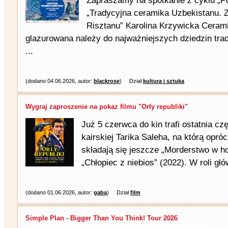
Zapraszamy na spotkanie z cyklu „Po
„Tradycyjna ceramika Uzbekistanu. Z
Risztanu” Karolina Krzywicka Ceram
glazurowana należy do najważniejszych dziedzin tra
...
(dodano 04.06.2026, autor:
blackrose
)
Dział
kultura i sztuka
Wygraj zaproszenie na pokaz filmu "Orły republiki"
Już 5 czerwca do kin trafi ostatnia czę
kairskiej Tarika Saleha, na którą opróc
składają się jeszcze „Morderstwo w ho
„Chłopiec z niebios” (2022). W roli głó
(dodano 01.06.2026, autor:
gaba
)
Dział
film
Simple Plan - Bigger Than You Think! Tour 2026