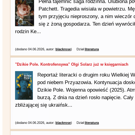
Pełna tajemnic saga rodzinna. Ulubiona p
Patchett. Tragedia wisiała w powietrzu. Mę
tym przyjęciu nieproszony, a nim wieczór 
się z żoną gospodarza. Ten dzień wywróci
rodzin Ke...
(dodano 04.06.2026, autor:
blackrose
)
Dział
literatura
"Dzikie Pole. Kontrofensywa" Olgi Solarz już w księgarniach
Reportaż literacki o drugim roku Wielkiej 
pod niebem Przyazowia. Kontynuacja doskon
Dzikie Pole. Wojenna opowieść (2025). Atm
burzą. Z dnia na dzień rosło napięcie. Cały
zbliżającej się ukraińsk...
(dodano 04.06.2026, autor:
blackrose
)
Dział
literatura