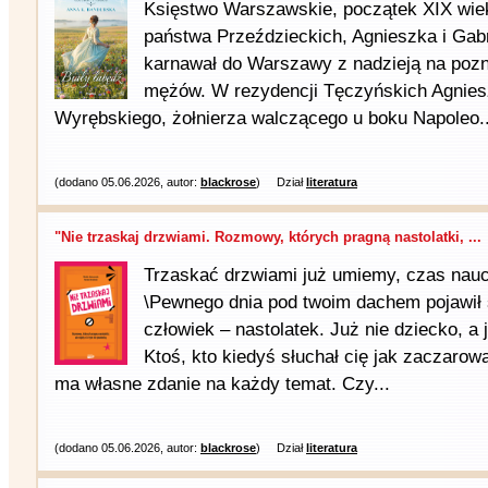
Księstwo Warszawskie, początek XIX wiek
państwa Przeździeckich, Agnieszka i Gabr
karnawał do Warszawy z nadzieją na pozn
mężów. W rezydencji Tęczyńskich Agnies
Wyrębskiego, żołnierza walczącego u boku Napoleo..
(dodano 05.06.2026, autor:
blackrose
)
Dział
literatura
"Nie trzaskaj drzwiami. Rozmowy, których pragną nastolatki, ...
Trzaskać drzwiami już umiemy, czas nau
\Pewnego dnia pod twoim dachem pojawił s
człowiek – nastolatek. Już nie dziecko, a 
Ktoś, kto kiedyś słuchał cię jak zaczarowan
ma własne zdanie na każdy temat. Czy...
(dodano 05.06.2026, autor:
blackrose
)
Dział
literatura