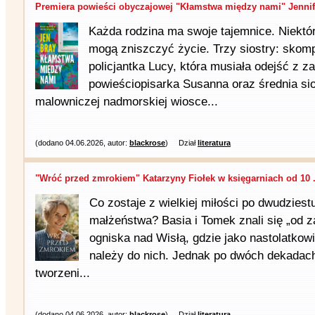
Premiera powieści obyczajowej "Kłamstwa między nami" Jennife
Każda rodzina ma swoje tajemnice. Niektór
mogą zniszczyć życie. Trzy siostry: skom
policjantka Lucy, która musiała odejść z z
powieściopisarka Susanna oraz średnia si
malowniczej nadmorskiej wiosce...
(dodano 04.06.2026, autor:
blackrose
)
Dział
literatura
"Wróć przed zmrokiem" Katarzyny Fiołek w księgarniach od 10 .
Co zostaje z wielkiej miłości po dwudziest
małżeństwa? Basia i Tomek znali się „od 
ogniska nad Wisłą, gdzie jako nastolatkowi
należy do nich. Jednak po dwóch dekadac
tworzeni...
(dodano 04.06.2026, autor:
blackrose
)
Dział
literatura