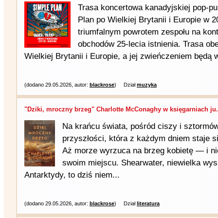
Trasa koncertowa kanadyjskiej pop-pu
Plan po Wielkiej Brytanii i Europie w 
triumfalnym powrotem zespołu na kon
obchodów 25-lecia istnienia. Trasa ob
Wielkiej Brytanii i Europie, a jej zwieńczeniem będą w
(dodano 29.05.2026, autor:
blackrose
)
Dział
muzyka
"Dziki, mroczny brzeg" Charlotte McConaghy w księgarniach ju.
Na krańcu świata, pośród ciszy i sztormów
przyszłości, która z każdym dniem staje s
Aż morze wyrzuca na brzeg kobietę — i nic
swoim miejscu. Shearwater, niewielka wy
Antarktydy, to dziś niem...
(dodano 29.05.2026, autor:
blackrose
)
Dział
literatura