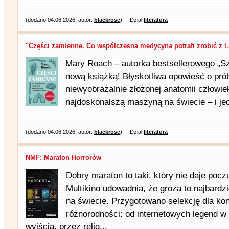
(dodano 04.06.2026, autor:
blackrose
)
Dział
literatura
"Części zamienne. Co współczesna medycyna potrafi zrobić z l.
Mary Roach – autorka bestsellerowego „S
nową książką! Błyskotliwa opowieść o pró
niewyobrażalnie złożonej anatomii człowiek
najdoskonalszą maszyną na świecie – i jedy
(dodano 04.06.2026, autor:
blackrose
)
Dział
literatura
NMF: Maraton Horrorów
Dobry maraton to taki, który nie daje pocz
Multikino udowadnia, że groza to najbardz
na świecie. Przygotowano selekcję dla ko
różnorodności: od internetowych legend 
wyjścia, przez relig...