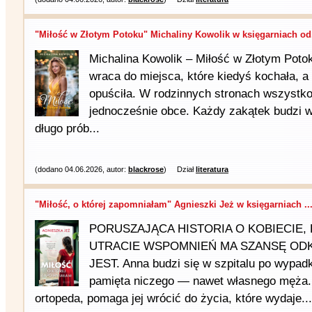
"Miłość w Złotym Potoku" Michaliny Kowolik w księgarniach od.
Michalina Kowolik – Miłość w Złotym Poto
wraca do miejsca, które kiedyś kochała, a
opuściła. W rodzinnych stronach wszystko
jednocześnie obce. Każdy zakątek budzi w
długo prób...
(dodano 04.06.2026, autor:
blackrose
)
Dział
literatura
"Miłość, o której zapomniałam" Agnieszki Jeż w księgarniach ..
PORUSZAJĄCA HISTORIA O KOBIECIE,
UTRACIE WSPOMNIEŃ MA SZANSĘ OD
JEST. Anna budzi się w szpitalu po wyp
pamięta niczego — nawet własnego męża.
ortopeda, pomaga jej wrócić do życia, które wydaje...