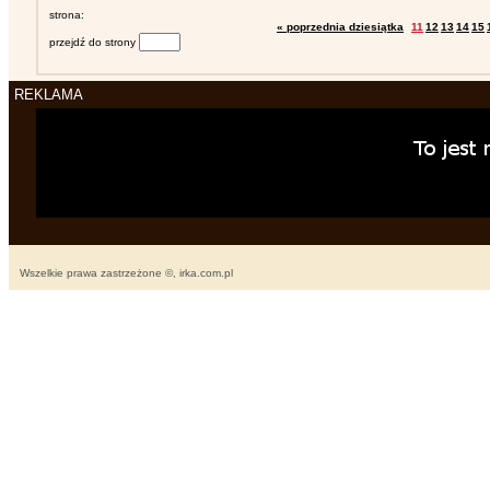
strona:
« poprzednia dziesiątka
11
12
13
14
15
przejdź do strony
REKLAMA
Wszelkie prawa zastrzeżone ©, irka.com.pl