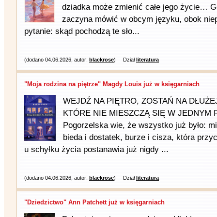
dziadka może zmienić całe jego życie… 
zaczyna mówić w obcym języku, obok niep
pytanie: skąd pochodzą te sło...
(dodano 04.06.2026, autor:
blackrose
)
Dział
literatura
"Moja rodzina na piętrze" Magdy Louis już w księgarniach
WEJDŹ NA PIĘTRO, ZOSTAŃ NA DŁUŻE
KTÓRE NIE MIESZCZĄ SIĘ W JEDNYM P
Pogorzelska wie, że wszystko już było: mi
bieda i dostatek, burze i cisza, która prz
u schyłku życia postanawia już nigdy ...
(dodano 04.06.2026, autor:
blackrose
)
Dział
literatura
"Dziedzictwo" Ann Patchett już w księgarniach