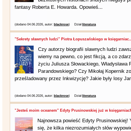
fantasy Roberta E. Howarda. Opowieś...
(dodano 04.06.2026, autor:
blackrose
)
Dział
literatura
"Sekrety sławnych ludzi" Piotra Łopuszańskiego w księgarniac..
Czy autorzy biografii sławnych ludzi zaws
wiemy na pewno, co jest fikcją, a co zdar
życiu Juliusza Słowackiego, Władysława
Parandowskiego? Czy Mikołaj Kopernik zos
prześladowany przez Inkwizycję? Jakie były losy Jan
(dodano 04.06.2026, autor:
blackrose
)
Dział
literatura
"Jesteś moim oceanem" Edyty Prusinowskiej już w księgarniac
Najnowsza powieść Edyty Prusinowskiej! Y
się, że kilka niezrozumiałych słów wypow