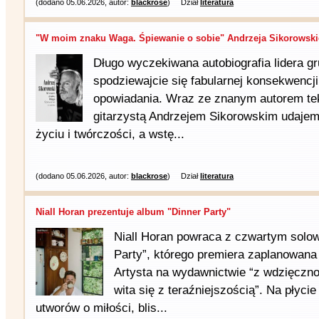
(dodano 05.06.2026, autor:
blackrose
)
Dział
literatura
"W moim znaku Waga. Śpiewanie o sobie" Andrzeja Sikorowskie
Długo wyczekiwana autobiografia lidera g
spodziewajcie się fabularnej konsekwencji
opowiadania. Wraz ze znanym autorem te
gitarzystą Andrzejem Sikorowskim udajem
życiu i twórczości, a wstę...
(dodano 05.06.2026, autor:
blackrose
)
Dział
literatura
Niall Horan prezentuje album "Dinner Party"
Niall Horan powraca z czwartym sol
Party”, którego premiera zaplanowana 
Artysta na wydawnictwie “z wdzięczno
wita się z teraźniejszością”. Na płyci
utworów o miłości, blis...