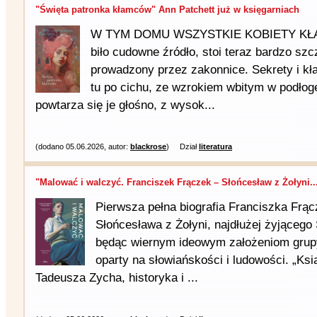
"Święta patronka kłamców" Ann Patchett już w księgarniach
W TYM DOMU WSZYSTKIE KOBIETY KŁAMI
biło cudowne źródło, stoi teraz bardzo szc
prowadzony przez zakonnice. Sekrety i k
tu po cichu, ze wzrokiem wbitym w podłogę,
powtarza się je głośno, z wysok...
(dodano 05.06.2026, autor:
blackrose
)
Dział
literatura
"Malować i walczyć. Franciszek Frączek – Słońcesław z Żołyni..
Pierwsza pełna biografia Franciszka Frą
Słońcesława z Żołyni, najdłużej żyjącego
będąc wiernym ideowym założeniom grupy
oparty na słowiańskości i ludowości. „Ks
Tadeusza Zycha, historyka i ...