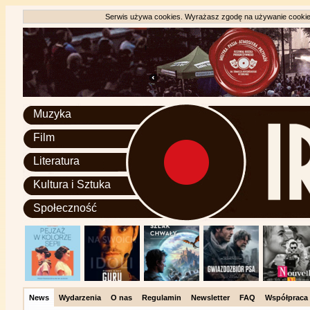
Serwis używa cookies. Wyrażasz zgodę na używanie cookie, 
Muzyka
Film
Literatura
Kultura i Sztuka
Społeczność
News
Wydarzenia
O nas
Regulamin
Newsletter
FAQ
Współpraca