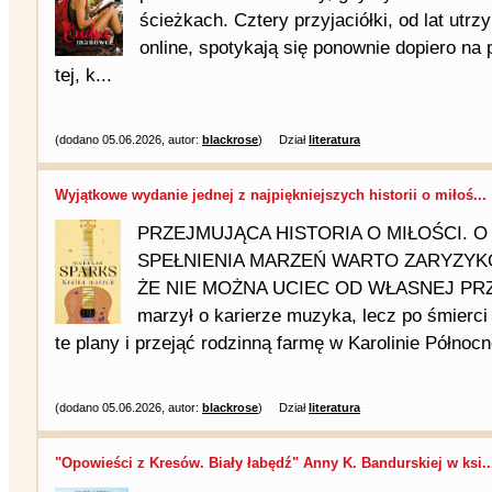
ścieżkach. Cztery przyjaciółki, od lat utr
online, spotykają się ponownie dopiero na p
tej, k...
(dodano 05.06.2026, autor:
blackrose
)
Dział
literatura
Wyjątkowe wydanie jednej z najpiękniejszych historii o miłoś...
PRZEJMUJĄCA HISTORIA O MIŁOŚCI. O 
SPEŁNIENIA MARZEŃ WARTO ZARYZYK
ŻE NIE MOŻNA UCIEC OD WŁASNEJ PRZE
marzył o karierze muzyka, lecz po śmierci
te plany i przejąć rodzinną farmę w Karolinie Północn
(dodano 05.06.2026, autor:
blackrose
)
Dział
literatura
"Opowieści z Kresów. Biały łabędź" Anny K. Bandurskiej w ksi..