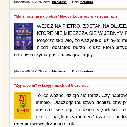
(dodano 06.06.2026, autor:
blackrose
)
Dział
literatura
"Moja rodzina na piętrze" Magdy Louis już w księgarniach
WEJDŹ NA PIĘTRO, ZOSTAŃ NA DŁUŻE
KTÓRE NIE MIESZCZĄ SIĘ W JEDNYM P
Pogorzelska wie, że wszystko już było: mi
bieda i dostatek, burze i cisza, która prz
u schyłku życia postanawia już nigdy ...
(dodano 06.06.2026, autor:
blackrose
)
Dział
literatura
"Żyj w pełni" w księgarniach od 8 czerwca
To, co ważne, dzieje się teraz. Czy naprawd
minęło? Dlaczego tak łatwo idealizujemy p
dostrzec siłę tego, co dzieje się właśnie t
czekać na „lepszy moment“ i zacząć budo
energii i wewnętrznego spok...